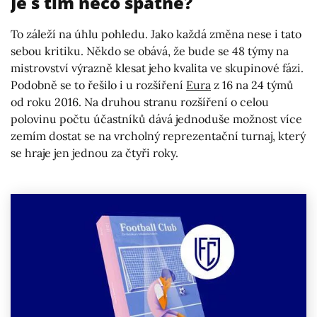
Je s tím něco špatně?
To záleží na úhlu pohledu. Jako každá změna nese i tato
sebou kritiku. Někdo se obává, že bude se 48 týmy na
mistrovství výrazně klesat jeho kvalita ve skupinové fázi.
Podobně se to řešilo i u rozšíření
Eura
z 16 na 24 týmů
od roku 2016. Na druhou stranu rozšíření o celou
polovinu počtu účastníků dává jednoduše možnost více
zemím dostat se na vrcholný reprezentační turnaj, který
se hraje jen jednou za čtyři roky.