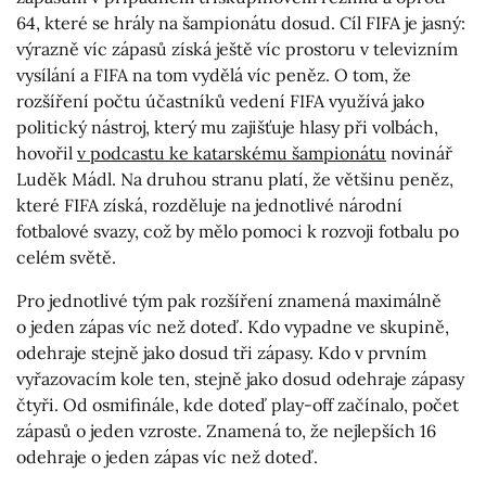
64, které se hrály na šampionátu dosud. Cíl FIFA je jasný:
výrazně víc zápasů získá ještě víc prostoru v televizním
vysílání a FIFA na tom vydělá víc peněz. O tom, že
rozšíření počtu účastníků vedení FIFA využívá jako
politický nástroj, který mu zajišťuje hlasy při volbách,
hovořil
v podcastu ke katarskému šampionátu
novinář
Luděk Mádl. Na druhou stranu platí, že většinu peněz,
které FIFA získá, rozděluje na jednotlivé národní
fotbalové svazy, což by mělo pomoci k rozvoji fotbalu po
celém světě.
Pro jednotlivé tým pak rozšíření znamená maximálně
o jeden zápas víc než doteď. Kdo vypadne ve skupině,
odehraje stejně jako dosud tři zápasy. Kdo v prvním
vyřazovacím kole ten, stejně jako dosud odehraje zápasy
čtyři. Od osmifinále, kde doteď play-off začínalo, počet
zápasů o jeden vzroste. Znamená to, že nejlepších 16
odehraje o jeden zápas víc než doteď.