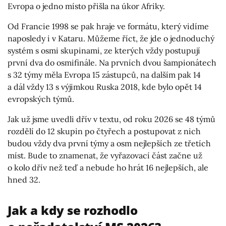
Evropa o jedno místo přišla na úkor Afriky.
Od Francie 1998 se pak hraje ve formátu, který vidíme
naposledy i v Kataru. Můžeme říct, že jde o jednoduchý
systém s osmi skupinami, ze kterých vždy postupují
první dva do osmifinále. Na prvních dvou šampionátech
s 32 týmy měla Evropa 15 zástupců, na dalším pak 14
a dál vždy 13 s výjimkou Ruska 2018, kde bylo opět 14
evropských týmů.
Jak už jsme uvedli dřív v textu, od roku 2026 se 48 týmů
rozdělí do 12 skupin po čtyřech a postupovat z nich
budou vždy dva první týmy a osm nejlepších ze třetích
míst. Bude to znamenat, že vyřazovací část začne už
o kolo dřív než teď a nebude ho hrát 16 nejlepších, ale
hned 32.
Jak a kdy se rozhodlo