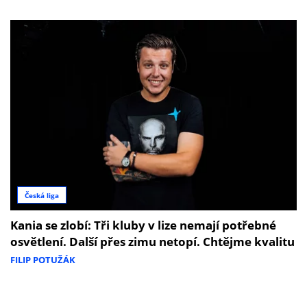
Česká liga
Kania se zlobí: Tři kluby v lize nemají potřebné
osvětlení. Další přes zimu netopí. Chtějme kvalitu
FILIP POTUŽÁK