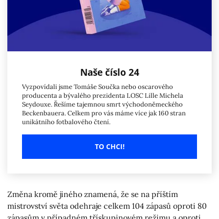
Naše číslo 24
Vyzpovídali jsme Tomáše Součka nebo oscarového
producenta a bývalého prezidenta LOSC Lille Michela
Seydouxe. Řešíme tajemnou smrt východoněmeckého
Beckenbauera. Celkem pro vás máme více jak 160 stran
unikátního fotbalového čtení.
TO CHCI!
Změna kromě jiného znamená, že se na příštím
mistrovství světa odehraje celkem 104 zápasů oproti 80
zápasům v případném třískupinovém režimu a oproti