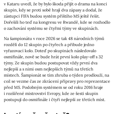
v Kataru uvedl, že by bylo škoda přijít o drama na konci
skupin, kdy se proti sobě hrají dva zápasy a dodal, že
zástupci FIFA budou systém příštího MS ještě řešit.
Dořešili ho teď na kongresu ve Rwandě, kde se rozhodlo
o zachování systému se čtyřmi týmy ve skupinách.
Na šampionátu v roce 2026 se tak 48 národních týmů
rozdělí do 12 skupin po čtyřech a přibude jedno
vyřazovací kolo. Doteď po skupinách následovalo
osmifinále, nově se bude hrát první kolo play-off s 32
týmy. Ze skupin budou postupovat vždy první dva
nejlepší a s nimi osm nejlepších týmů na třetích
místech. Šampionát se tím zhruba o týden prodlouží, na
což se vezme čas ze zkrácení přípravy pro reprezentace
před MS. Podobným systémem se od roku 2016 hraje
i rozšířené mistrovství Evropy, kde ze šesti skupin
postupují do osmifinále i čtyři nejlepší ze třetích míst.