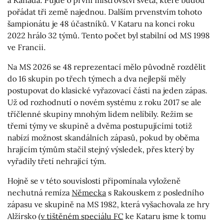
a Kanada. Půjde o první mistrovství světa, které budou
pořádat tři země najednou. Dalším prvenstvím tohoto
šampionátu je 48 účastníků. V Kataru na konci roku
2022 hrálo 32 týmů. Tento počet byl stabilní od MS 1998
ve Francii.
Na MS 2026 se 48 reprezentací mělo původně rozdělit
do 16 skupin po třech týmech a dva nejlepší měly
postupovat do klasické vyřazovací části na jeden zápas.
Už od rozhodnutí o novém systému z roku 2017 se ale
tříčlenné skupiny mnohým lidem nelíbily. Režim se
třemi týmy ve skupině a dvěma postupujícími totiž
nabízí možnost skandálních zápasů, pokud by oběma
hrajícím týmům stačil stejný výsledek, přes který by
vyřadily třetí nehrající tým.
Hojně se v této souvislosti připomínala vyloženě
nechutná remíza
Německa
s Rakouskem z posledního
zápasu ve skupině na MS 1982, která vyšachovala ze hry
Alžírsko (
v tištěném speciálu FC
ke Kataru jsme k tomu