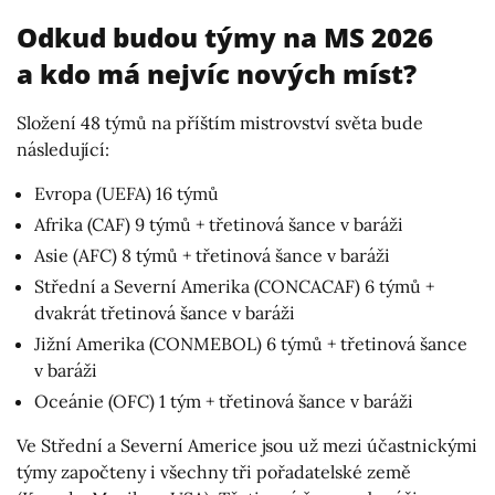
Odkud budou týmy na MS 2026
a kdo má nejvíc nových míst?
Složení 48 týmů na příštím mistrovství světa bude
následující:
Evropa (UEFA) 16 týmů
Afrika (CAF) 9 týmů + třetinová šance v baráži
Asie (AFC) 8 týmů + třetinová šance v baráži
Střední a Severní Amerika (CONCACAF) 6 týmů +
dvakrát třetinová šance v baráži
Jižní Amerika (CONMEBOL) 6 týmů + třetinová šance
v baráži
Oceánie (OFC) 1 tým + třetinová šance v baráži
Ve Střední a Severní Americe jsou už mezi účastnickými
týmy započteny i všechny tři pořadatelské země