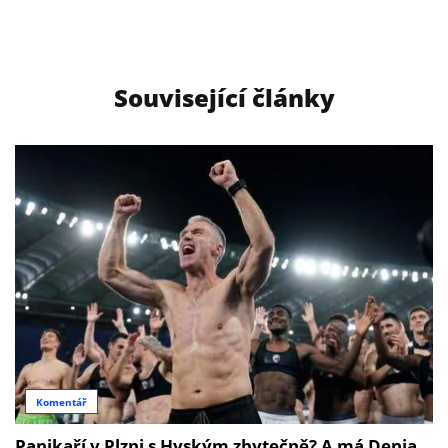
Související články
Komentář
Panikaří v Plzni s Hyským zbytečně? A má Denia