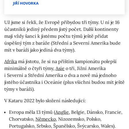
JIŘÍ HOVORKA
Už jsme si řekli, že Evropě přibydou tři týmy. U ní je 16
účastníků jediný předem jistý počet. Další kontinenty
mají vždy šanci k jistému počtu týmů ještě přidat
úspěšný tým z baráže (Střední a Severní Amerika bude
mít v baráži jako jediná dva týmy).
Afrika
má jistotu, že si na příštím šampionátu polepší
minimálně o čtyři týmy,
Asie
o tři, Jižní Amerika
i Severní a Střední Amerika o dva a nově má jednoho
jistého účastníka i Oceánie (plus všichni budou mít ještě
týmy v baráži).
V Kataru 2022 bylo složení následující:
Evropa měla 13 týmů (
Anglie
, Belgie, Dánsko, Francie,
Chorvatsko,
Německo
, Nizozemsko, Polsko,
Portugalsko, Srbsko, Španělsko, Švýcarsko, Wales).