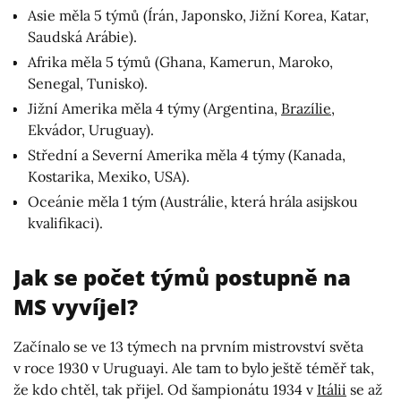
Asie měla 5 týmů (Írán, Japonsko, Jižní Korea, Katar,
Saudská Arábie).
Afrika měla 5 týmů (Ghana, Kamerun, Maroko,
Senegal, Tunisko).
Jižní Amerika měla 4 týmy (Argentina,
Brazílie
,
Ekvádor, Uruguay).
Střední a Severní Amerika měla 4 týmy (Kanada,
Kostarika, Mexiko, USA).
Oceánie měla 1 tým (Austrálie, která hrála asijskou
kvalifikaci).
Jak se počet týmů postupně na
MS vyvíjel?
Začínalo se ve 13 týmech na prvním mistrovství světa
v roce 1930 v Uruguayi. Ale tam to bylo ještě téměř tak,
že kdo chtěl, tak přijel. Od šampionátu 1934 v
Itálii
se až