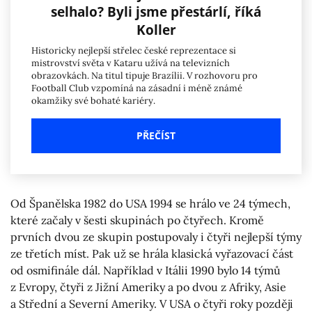
selhalo? Byli jsme přestárlí, říká
Koller
Historicky nejlepší střelec české reprezentace si
mistrovství světa v Kataru užívá na televizních
obrazovkách. Na titul tipuje Brazílii. V rozhovoru pro
Football Club vzpomíná na zásadní i méně známé
okamžiky své bohaté kariéry.
PŘEČÍST
Od Španělska 1982 do USA 1994 se hrálo ve 24 týmech,
které začaly v šesti skupinách po čtyřech. Kromě
prvních dvou ze skupin postupovaly i čtyři nejlepší týmy
ze třetích míst. Pak už se hrála klasická vyřazovací část
od osmifinále dál. Například v Itálii 1990 bylo 14 týmů
z Evropy, čtyři z Jižní Ameriky a po dvou z Afriky, Asie
a Střední a Severní Ameriky. V USA o čtyři roky později