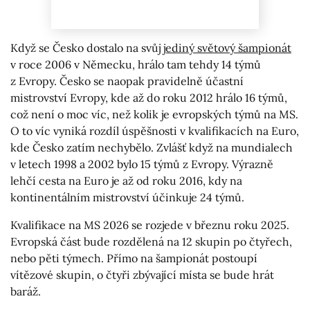
Když se Česko dostalo na svůj
jediný světový šampionát
v roce 2006 v Německu, hrálo tam tehdy 14 týmů
z Evropy. Česko se naopak pravidelně účastní
mistrovství Evropy, kde až do roku 2012 hrálo 16 týmů,
což není o moc víc, než kolik je evropských týmů na MS.
O to víc vyniká rozdíl úspěšnosti v kvalifikacích na Euro,
kde Česko zatím nechybělo. Zvlášť když na mundialech
v letech 1998 a 2002 bylo 15 týmů z Evropy. Výrazně
lehčí cesta na Euro je až od roku 2016, kdy na
kontinentálním mistrovství účinkuje 24 týmů.
Kvalifikace na MS 2026 se rozjede v březnu roku 2025.
Evropská část bude rozdělená na 12 skupin po čtyřech,
nebo pěti týmech. Přímo na šampionát postoupí
vítězové skupin, o čtyři zbývající místa se bude hrát
baráž.