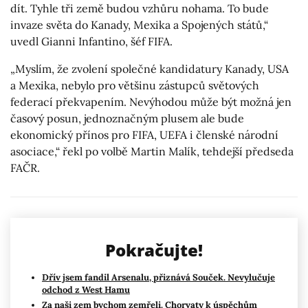
dít. Tyhle tři země budou vzhůru nohama. To bude
invaze světa do Kanady, Mexika a Spojených států,“
uvedl Gianni Infantino, šéf FIFA.
„Myslím, že zvolení společné kandidatury Kanady, USA
a Mexika, nebylo pro většinu zástupců světových
federací překvapením. Nevýhodou může být možná jen
časový posun, jednoznačným plusem ale bude
ekonomický přínos pro FIFA, UEFA i členské národní
asociace,“ řekl po volbě Martin Malík, tehdejší předseda
FAČR.
Pokračujte!
Dřív jsem fandil Arsenalu, přiznává Souček. Nevylučuje
odchod z West Hamu
Za naši zem bychom zemřeli. Chorvaty k úspěchům