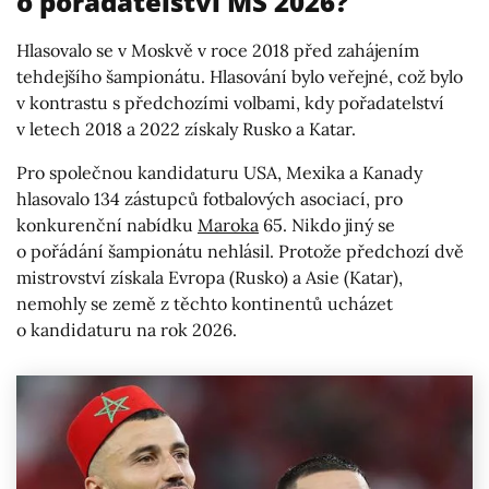
o pořadatelství MS 2026?
Hlasovalo se v Moskvě v roce 2018 před zahájením
tehdejšího šampionátu. Hlasování bylo veřejné, což bylo
v kontrastu s předchozími volbami, kdy pořadatelství
v letech 2018 a 2022 získaly Rusko a Katar.
Pro společnou kandidaturu USA, Mexika a Kanady
hlasovalo 134 zástupců fotbalových asociací, pro
konkurenční nabídku
Maroka
65. Nikdo jiný se
o pořádání šampionátu nehlásil. Protože předchozí dvě
mistrovství získala Evropa (Rusko) a Asie (Katar),
nemohly se země z těchto kontinentů ucházet
o kandidaturu na rok 2026.