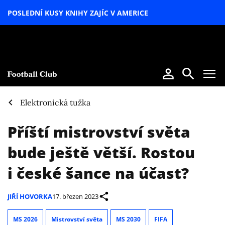
POSLEDNÍ KUSY KNIHY ZAJÍC V AMERICE
LETNÍ
SPECIÁL
Elektronická tužka
Příští mistrovství světa
bude ještě větší. Rostou
i české šance na účast?
JIŘÍ HOVORKA
17. březen 2023
MS 2026
Mistrovství světa
MS 2030
FIFA