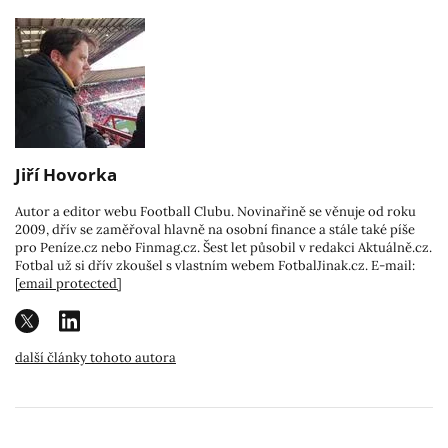
Jiří Hovorka
Autor a editor webu Football Clubu. Novinařině se věnuje od roku
2009, dřív se zaměřoval hlavně na osobní finance a stále také píše
pro Peníze.cz nebo Finmag.cz. Šest let působil v redakci Aktuálně.cz.
Fotbal už si dřív zkoušel s vlastním webem FotbalJinak.cz. E-mail:
[email protected]
další články tohoto autora