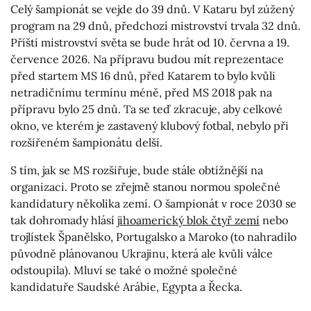
Celý šampionát se vejde do 39 dnů. V Kataru byl zúžený
program na 29 dnů, předchozí mistrovství trvala 32 dnů.
Příští mistrovství světa se bude hrát od 10. června a 19.
července 2026. Na přípravu budou mít reprezentace
před startem MS 16 dnů, před Katarem to bylo kvůli
netradičnímu termínu méně, před MS 2018 pak na
přípravu bylo 25 dnů. Ta se teď zkracuje, aby celkové
okno, ve kterém je zastavený klubový fotbal, nebylo při
rozšířeném šampionátu delší.
S tím, jak se MS rozšiřuje, bude stále obtížnější na
organizaci. Proto se zřejmě stanou normou společné
kandidatury několika zemí. O šampionát v roce 2030 se
tak dohromady hlásí
jihoamerický blok čtyř zemí
nebo
trojlístek Španělsko, Portugalsko a Maroko (to nahradilo
původně plánovanou Ukrajinu, která ale kvůli válce
odstoupila). Mluví se také o možné společné
kandidatuře Saudské Arábie, Egypta a Řecka.