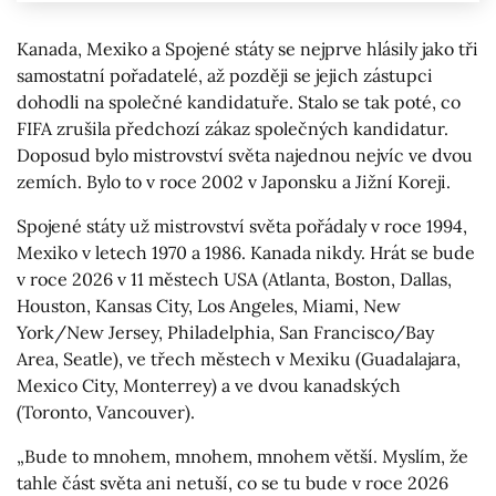
Kanada, Mexiko a Spojené státy se nejprve hlásily jako tři
samostatní pořadatelé, až později se jejich zástupci
dohodli na společné kandidatuře. Stalo se tak poté, co
FIFA zrušila předchozí zákaz společných kandidatur.
Doposud bylo mistrovství světa najednou nejvíc ve dvou
zemích. Bylo to v roce 2002 v Japonsku a Jižní Koreji.
Spojené státy už mistrovství světa pořádaly v roce 1994,
Mexiko v letech 1970 a 1986. Kanada nikdy. Hrát se bude
v roce 2026 v 11 městech USA (Atlanta, Boston, Dallas,
Houston, Kansas City, Los Angeles, Miami, New
York/New Jersey, Philadelphia, San Francisco/Bay
Area, Seatle), ve třech městech v Mexiku (Guadalajara,
Mexico City, Monterrey) a ve dvou kanadských
(Toronto, Vancouver).
„Bude to mnohem, mnohem, mnohem větší. Myslím, že
tahle část světa ani netuší, co se tu bude v roce 2026