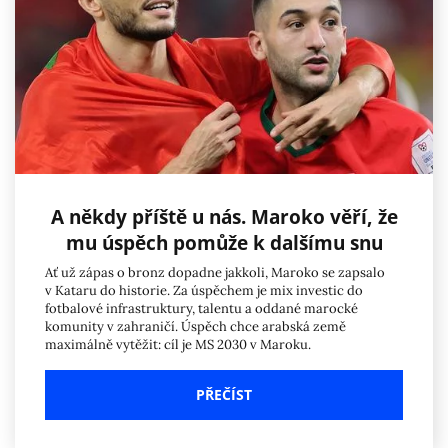
A někdy příště u nás. Maroko věří, že
mu úspěch pomůže k dalšímu snu
Ať už zápas o bronz dopadne jakkoli, Maroko se zapsalo
v Kataru do historie. Za úspěchem je mix investic do
fotbalové infrastruktury, talentu a oddané marocké
komunity v zahraničí. Úspěch chce arabská země
maximálně vytěžit: cíl je MS 2030 v Maroku.
PŘEČÍST