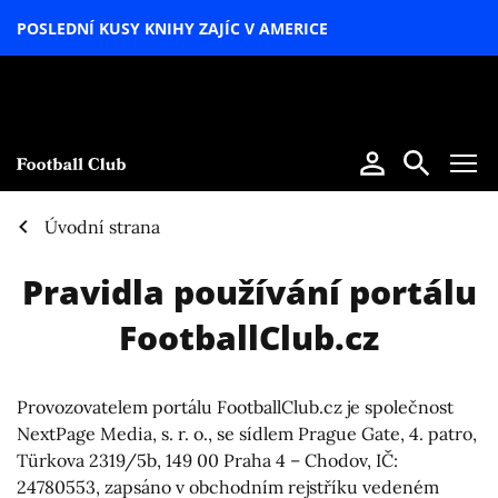
POSLEDNÍ KUSY KNIHY ZAJÍC V AMERICE
LETNÍ
SPECIÁL
Úvodní strana
Pravidla používání portálu
FootballClub.cz
Provozovatelem portálu FootballClub.cz je společnost
NextPage Media, s. r. o., se sídlem Prague Gate, 4. patro,
Türkova 2319/5b, 149 00 Praha 4 – Chodov, IČ:
24780553, zapsáno v obchodním rejstříku vedeném