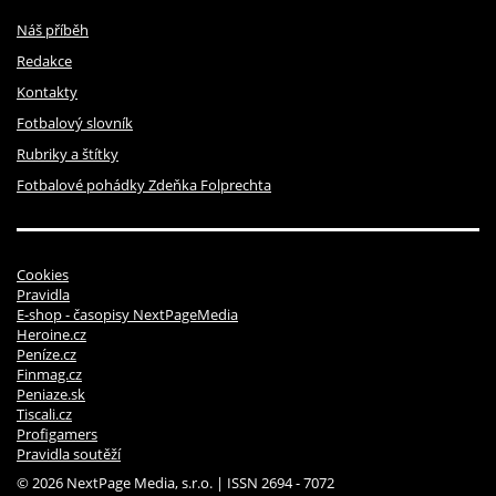
Náš příběh
Redakce
Kontakty
Fotbalový slovník
Rubriky a štítky
Fotbalové pohádky Zdeňka Folprechta
Cookies
Pravidla
E-shop - časopisy NextPageMedia
Heroine.cz
Peníze.cz
Finmag.cz
Peniaze.sk
Tiscali.cz
Profigamers
Pravidla soutěží
© 2026 NextPage Media, s.r.o. | ISSN 2694 - 7072