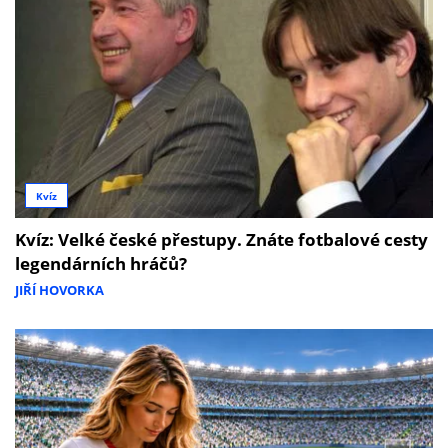
Kvíz
Kvíz: Velké české přestupy. Znáte fotbalové cesty
legendárních hráčů?
JIŘÍ HOVORKA