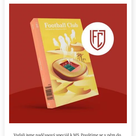
Vydali jsme nadčasový speciál k MS. Pouštíme se v něm do