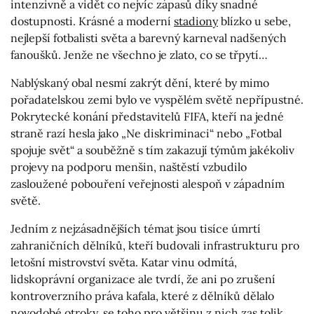
intenzivně a vidět co nejvíc zápasů díky snadné
dostupnosti. Krásné a moderní
stadiony
blízko u sebe,
nejlepší fotbalisti světa a barevný karneval nadšených
fanoušků. Jenže ne všechno je zlato, co se třpytí…
Nablýskaný obal nesmí zakrýt dění, které by mimo
pořadatelskou zemi bylo ve vyspělém světě nepřípustné.
Pokrytecké konání představitelů FIFA, kteří na jedné
straně razí hesla jako „Ne diskriminaci“ nebo „Fotbal
spojuje svět“ a souběžně s tím zakazují týmům jakékoliv
projevy na podporu menšin, naštěstí vzbudilo
zasloužené pobouření veřejnosti alespoň v západním
světě.
Jedním z nejzásadnějších témat jsou tisíce úmrtí
zahraničních dělníků, kteří budovali infrastrukturu pro
letošní mistrovství světa. Katar vinu odmítá,
lidskoprávní organizace ale tvrdí, že ani po zrušení
kontroverzního práva kafala, které z dělníků dělalo
novodobé otroky, se toho pro většinu z nich zas tolik