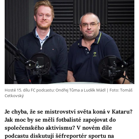
Hosté 15. dílu FC podcastu: Ondřej Tůma a Luděk Mádl
Foto: Tomáš
Cetkovský
Je chyba, že se mistrovství světa koná v Kataru?
Jak moc by se měli fotbalisté zapojovat do
společenského aktivismu? V novém díle
podcastu diskutují šéfreportér sportu na