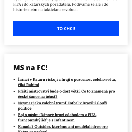
FIFA i do katarských pořadatelů. Podíváme se ale i do
historie nebo na taktickou revoluci.
TO CHCI!
MS na FC!
Íránci v Kataru riskují a hrají o pozornost celého světa,
říká Rahimi
Příští mistrovství bude o dost větší. Co to znamená pro
české šance na účast?
Neymar jako volební trumf. Fotbal v Brazílii slouží
politice
Boj o pásku: Dánové hrozí odchodem z FIFA,
francouzský šéf je s Infantinem
Kanada? Outsider, kterému ani neudělali dres pro
Katar, se probral