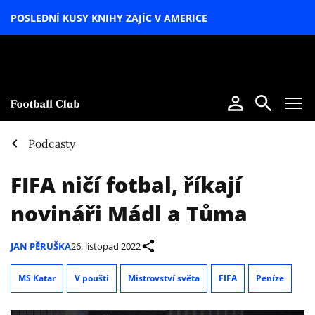
POSLEDNÍ KUSY KNIHY ZAJÍC V AMERICE
LETNÍ
SPECIÁL
Podcasty
FIFA ničí fotbal, říkají
novináři Mádl a Tůma
JAN PĚRUŠKA
26. listopad 2022
MS Katar
V poušti
Mistrovství světa
FIFA
Peníze