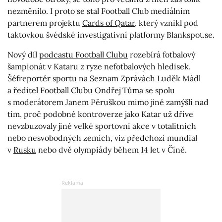
nezměnilo. I proto se stal Football Club mediálním
partnerem projektu
Cards of Qatar
, který vznikl pod
taktovkou švédské investigativní platformy Blankspot.se.
Nový díl
podcastu Football Clubu
rozebírá fotbalový
šampionát v Kataru z ryze nefotbalových hledisek.
Šéfreportér sportu na Seznam Zprávách Luděk Mádl
a ředitel Football Clubu Ondřej Tůma se spolu
s moderátorem Janem Pěruškou mimo jiné zamýšlí nad
tím, proč podobné kontroverze jako Katar už dříve
nevzbuzovaly jiné velké sportovní akce v totalitních
nebo nesvobodných zemích, viz předchozí mundial
v
Rusku
nebo dvě olympiády během 14 let v Číně.