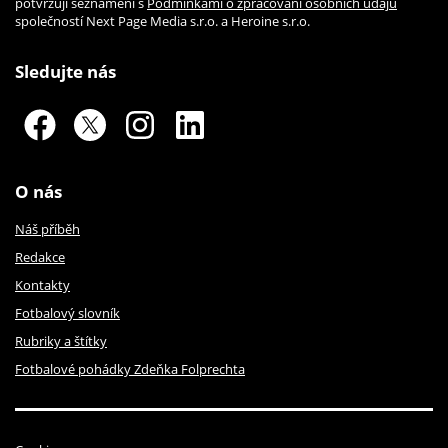
potvrzuji seznámení s
Podmínkami o zpracování osobních údajů
společností Next Page Media s.r.o. a Heroine s.r.o.
Sledujte nás
O nás
Náš příběh
Redakce
Kontakty
Fotbalový slovník
Rubriky a štítky
Fotbalové pohádky Zdeňka Folprechta