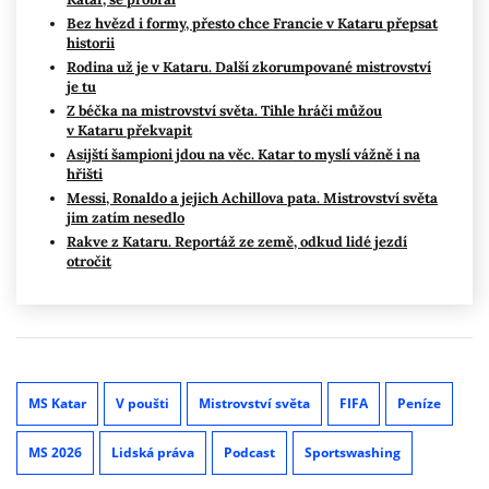
Bez hvězd i formy, přesto chce Francie v Kataru přepsat
historii
Rodina už je v Kataru. Další zkorumpované mistrovství
je tu
Z béčka na mistrovství světa. Tihle hráči můžou
v Kataru překvapit
Asijští šampioni jdou na věc. Katar to myslí vážně i na
hřišti
Messi, Ronaldo a jejich Achillova pata. Mistrovství světa
jim zatím nesedlo
Rakve z Kataru. Reportáž ze země, odkud lidé jezdí
otročit
MS Katar
V poušti
Mistrovství světa
FIFA
Peníze
MS 2026
Lidská práva
Podcast
Sportswashing