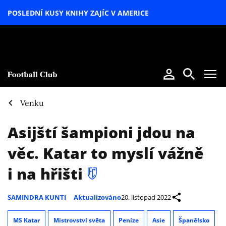
POSLEDNÍ KUSY KNIHY ZAJÍC V AMERICE
LETNÍ
SPECIÁL
Venku
Asijští šampioni jdou na
věc. Katar to myslí vážně
i na hřišti
SAMINDRA KUNTI
Aktualizováno
20. listopad 2022
MS Katar
Mistrovství světa
Peníze
Asie
Španělsko