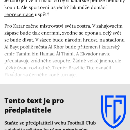
Je toho jen velmi málo, co by si katarské peníze nemohly
koupit. Ale sportovní úspěch? Jak může domácí
reprezentace
uspět?
Pro Katar začne mistrovství světa zostra. V zahajovacím
zápase bude tlak enormní, zvedne se opona a celý svět
se bude dívat. V sázce bude národní hrdost, na stadionu
Al Bayt poblíž města Al Khor bude přítomen i katarský
emír Tamím bin Hamad Ál Thání. A Ekvádor navíc
představuje zrádného soupeře. Žádné velké jméno, ale
těžký úvod rozhodně. Trenér
Brazílie
Tite označil
Ekvádor za černého koně turnaje.
Co si Katar, aktuální asijský šampion, čistě fotbalově
připravil?
Tento text je pro
předplatitele
Staňte se předplatiteli webu Football Club
a získejte přístup ke všem prémiovým