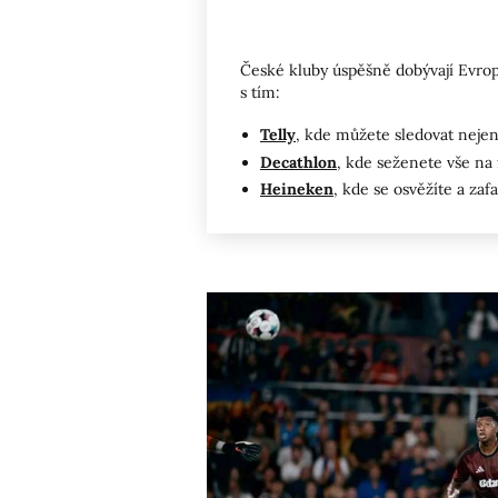
České kluby úspěšně dobývají Evrop
s tím:
Telly
, kde můžete sledovat nejen
Decathlon
, kde seženete vše na f
Heineken
, kde se osvěžíte a zafa