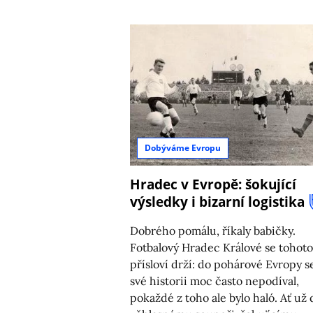
Dobýváme Evropu
Hradec v Evropě: šokující
výsledky i bizarní logistika
Dobrého pomálu, říkaly babičky.
Fotbalový Hradec Králové se tohoto
přísloví drží: do pohárové Evropy s
své historii moc často nepodíval,
pokaždé z toho ale bylo haló. Ať už 