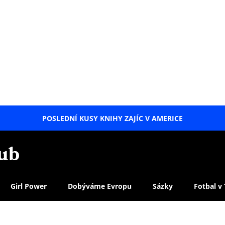
POSLEDNÍ KUSY KNIHY ZAJÍC V AMERICE
LETNÍ
SPECIÁL
Girl Power
Dobýváme Evropu
Sázky
Fotbal v