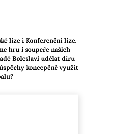
é lize i Konferenční lize.
me hru i soupeře našich
ladé Boleslavi udělat díru
o úspěchy koncepčně využít
balu?