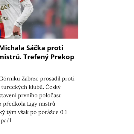
 Michala Sáčka proti
mistrů. Trefený Prekop
Górniku Zabrze prosadil proti
h tureckých klubů. Český
stavení prvního poločasu
 předkola Ligy mistrů
ský tým však po porážce 0:1
ypadl.