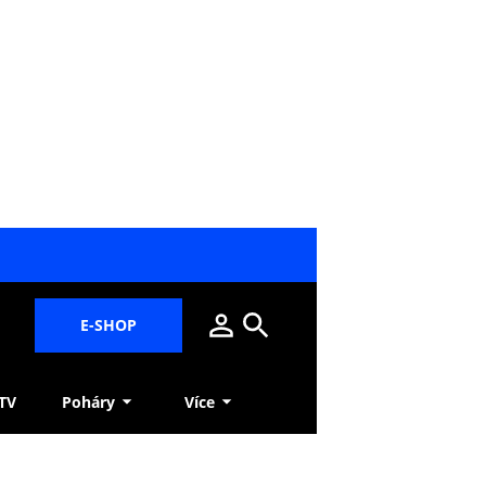
E-SHOP
 TV
Poháry
Více