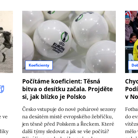
Koeficienty
Do
Počítáme koeficient: Těsná
Chyc
bitva o desítku začala. Projděte
Podí
si, jak blízko je Polsko
v N
Česko vstupuje do nové pohárové sezony
Fotba
e ve
na desátém místě evropského žebříčku,
do e
jen těsně před Polskem a Řeckem. Které
vítěz
díky
další týmy sledovat a jak se vše počítá?
mělo 