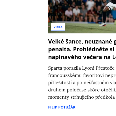
Video
Velké šance, neuznané 
penalta. Prohlédněte si 
napínavého večera na L
Sparta porazila Lyon! Přestože 
francouzskému favoritovi nepr
příležitostí a po nešťastném vl
druhém poločase skóre otočili. 
momenty strhujícího předkola 
FILIP POTUŽÁK