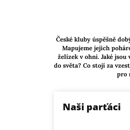
České kluby úspěšně dobýv
Mapujeme jejich poháro
želízek v ohni. Jaké jsou
do světa? Co stojí za vze
pro 
Naši parťáci