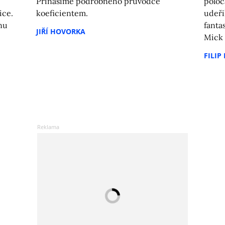
Přinášíme podrobného průvodce
poloč
ice.
koeficientem.
udeři
nu
fantas
JIŘÍ HOVORKA
Mick 
FILIP