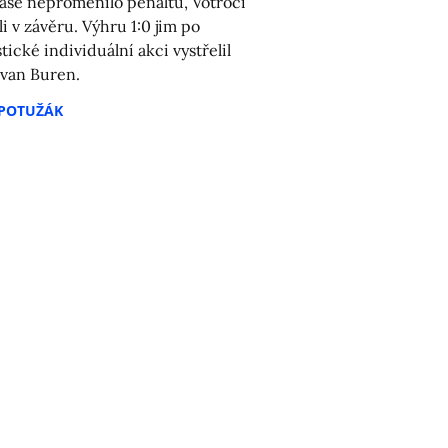
ase neproměnilo penaltu, Votroci
li v závěru. Výhru 1:0 jim po
tické individuální akci vystřelil
van Buren.
 POTUŽÁK