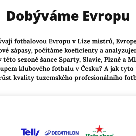
Dobýváme Evropu
ají fotbalovou Evropu v Lize mistrů, Evropsk
vé zápasy, počítáme koeficienty a analyzuje
 v této sezoně šance Sparty, Slavie, Plzně a M
stupem klubového fotbalu v Česku? A jak tyt
růst kvality tuzemského profesionálního fot