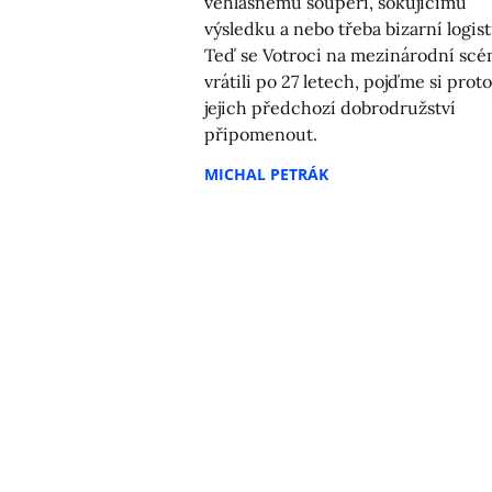
věhlasnému soupeři, šokujícímu
výsledku a nebo třeba bizarní logist
Teď se Votroci na mezinárodní scé
vrátili po 27 letech, pojďme si proto
jejich předchozí dobrodružství
připomenout.
MICHAL PETRÁK