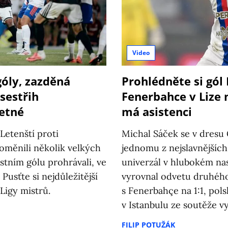
Video
góly, zazděná
Prohlédněte si gól
sestřih
Fenerbahce v Lize 
etné
má asistenci
Letenští proti
Michal Sáček se v dresu 
oměnili několik velkých
jednomu z nejslavnějšíc
astním gólu prohrávali, ve
univerzál v hlubokém na
Pusťte si nejdůležitější
vyrovnal odvetu druhého
Ligy mistrů.
s Fenerbahçe na 1:1, pol
v Istanbulu ze soutěže v
FILIP POTUŽÁK