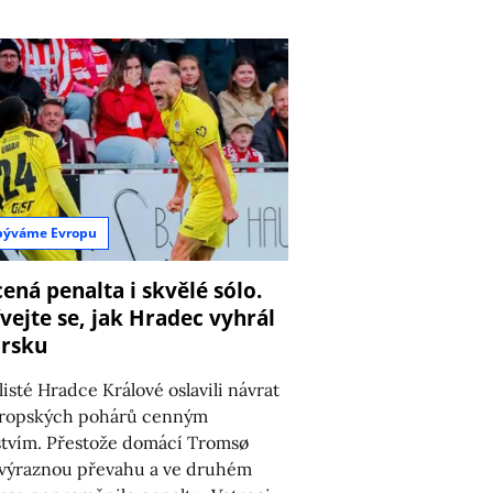
býváme Evropu
ená penalta i skvělé sólo.
vejte se, jak Hradec vyhrál
orsku
listé Hradce Králové oslavili návrat
vropských pohárů cenným
stvím. Přestože domácí Tromsø
výraznou převahu a ve druhém