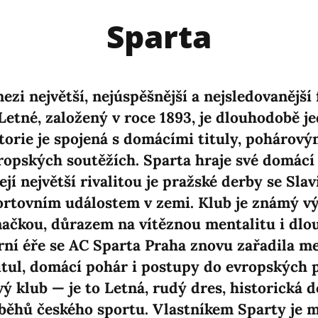
Sparta
zi největší, nejúspěšnější a nejsledovanější
Letné, založený v roce 1893, je dlouhodobě 
storie je spojená s domácími tituly, pohárový
ropských soutěžích. Sparta hraje své domácí
jí největší rivalitou je pražské derby se Slavi
ortovním událostem v zemi. Klub je známý 
načkou, důrazem na vítěznou mentalitu i dlo
í éře se AC Sparta Praha znovu zařadila mez
titul, domácí pohár i postupy do evropských 
vý klub — je to Letná, rudý dres, historická
říběhů českého sportu. Vlastníkem Sparty je m