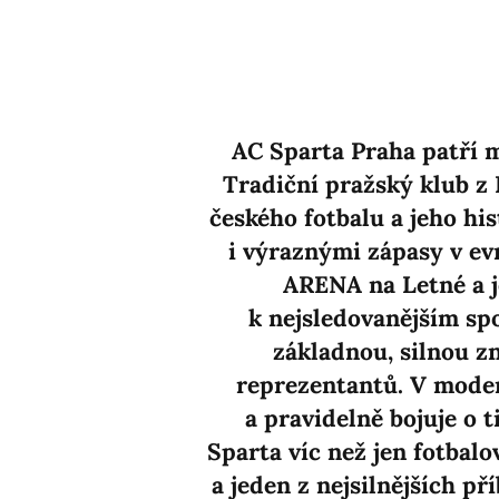
AC Sparta Praha patří me
Tradiční pražský klub z 
českého fotbalu a jeho hi
i výraznými zápasy v ev
ARENA na Letné a je
k nejsledovanějším sp
základnou, silnou z
reprezentantů. V modern
a pravidelně bojuje o 
Sparta víc než jen fotbalo
a jeden z nejsilnějších p