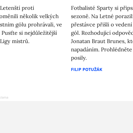
Letenští proti
Fotbalisté Sparty si přip
oměnili několik velkých
sezoně. Na Letné porazili
astním gólu prohrávali, ve
přestávce přišli o vedení
Pusťte si nejdůležitější
gól. Rozhodující odpověď
Ligy mistrů.
Jonatan Braut Brunes, kte
napadáním. Prohlédněte s
posily.
FILIP POTUŽÁK