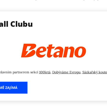
all Clubu
hlavním partnerem sekcí
100letá
,
Dobýváme Evropu
,
Sázkařský kout
MĚ ZAJÍMÁ