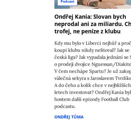
Podcast
Ondřej Kania: Slovan bych
neprodal ani za miliardu. Ch
trofej, ne peníze z klubu
Kdy mu bylo v Liberci nejhůř a pro
koupi klubu nikdy nelitoval? Jak se
česká liga? Jak vypadala jednání se S
o prodeji dvojice Nguessan/Diakit
V čem nechápe Spartu? Je už zako
válečná sekyra s Jaroslavem Tvrdí
A do čeho a kolik chce v nejbližších
letech investovat? Ondřej Kania byl
hostem další epizody Football Club
podcastu.
ONDŘEJ TŮMA