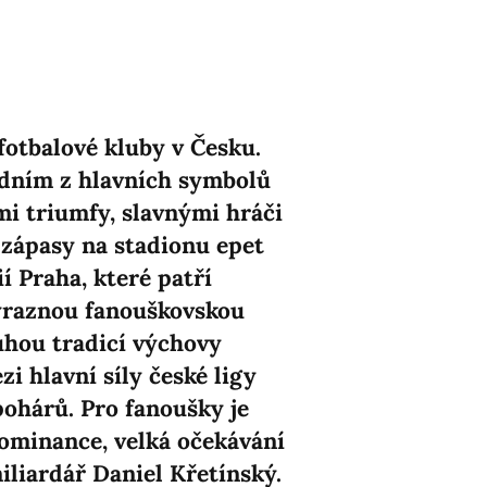
 fotbalové kluby v Česku.
jedním z hlavních symbolů
mi triumfy, slavnými hráči
 zápasy na stadionu epet
í Praha, které patří
výraznou fanouškovskou
uhou tradicí výchovy
i hlavní síly české ligy
pohárů. Pro fanoušky je
 dominance, velká očekávání
iliardář Daniel Křetínský.