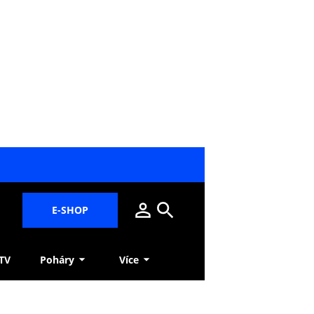
E-SHOP
 TV
Poháry
Více