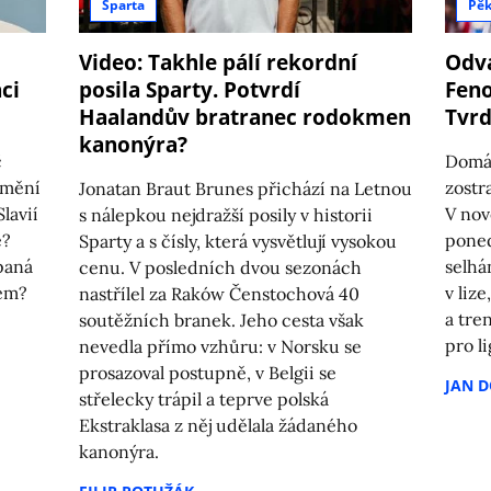
Sparta
Pěk
Video: Takhle pálí rekordní
Odvá
ci
posila Sparty. Potvrdí
Feno
Haalandův bratranec rodokmen
Tvrd
kanonýra?
č
Domác
 mění
zostr
Jonatan Braut Brunes přichází na Letnou
lavií
V nov
s nálepkou nejdražší posily v historii
e?
poned
Sparty a s čísly, která vysvětlují vysokou
paná
selhá
cenu. V posledních dvou sezonách
kem?
v liz
nastřílel za Raków Čenstochová 40
a tre
soutěžních branek. Jeho cesta však
pro li
nevedla přímo vzhůru: v Norsku se
prosazoval postupně, v Belgii se
JAN 
střelecky trápil a teprve polská
Ekstraklasa z něj udělala žádaného
kanonýra.