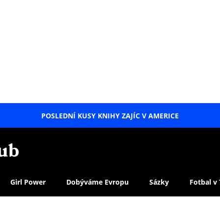
POSLEDNÍ KUSY KNIHY ZAJÍC V AMERICE
LETNÍ
SPECIÁL
Girl Power
Dobýváme Evropu
Sázky
Fotbal v