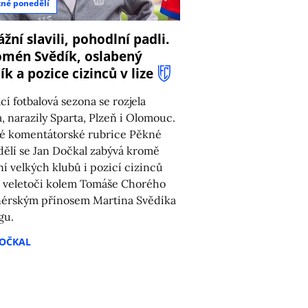
né ponedělí
žní slavili, pohodlní padli.
mén Svědík, oslabený
ík a pozice cizinců v lize
í fotbalová sezona se rozjela
a, narazily Sparta, Plzeň i Olomouc.
é komentátorské rubrice Pěkné
ělí se Jan Dočkal zabývá kromě
ní velkých klubů i pozicí cizinců
e, veletoči kolem Tomáše Chorého
nérským přínosem Martina Svědíka
gu.
DOČKAL