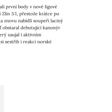
sali první body v nové ligové
 Zlín 3:1, přestože krátce po
 a znovu nabídli soupeři laciný
 obstaral debutující kanonýr
8
rý zaujal i aktivním
i sestřih i reakci norské