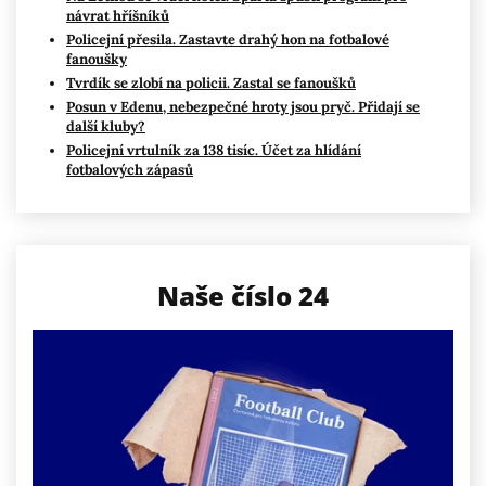
návrat hříšníků
Policejní přesila. Zastavte drahý hon na fotbalové
fanoušky
Tvrdík se zlobí na policii. Zastal se fanoušků
Posun v Edenu, nebezpečné hroty jsou pryč. Přidají se
další kluby?
Policejní vrtulník za 138 tisíc. Účet za hlídání
fotbalových zápasů
Naše číslo 24