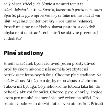
celý zápas křičel jude Slavie a naproti tomu ze
slávistického šlo třeba Sparta, buzerantů parta nebo smrt
Spartě; plus pyro uprostřed hry se také nemusí každému
líbit, když kazí viditelnost hry – poznámka redakce)
.
Prostě musíme na někoho ukázat prstem. A co když
chyba není na straně těch, kteří se aktivně prezentují
v hledišti?
Plné stadiony
Hned na začátek bych rád uvedl jeden prostý důvod,
proč by cílem nikoho z nás neměla být zbytečná
ostrakizace fotbalových fans. Chceme plné stadiony. Na
každý zápas. Ať už jde o
derby
nebo zápas o záchranu.
Taková má být liga. Co jiného kromě fotbalu láká lidi do
ochozů? Aktivní fanoušci. Choreo, pyro, chorály. Trojice,
která pro mnohé znamená víc než výkon na hřišti. Pro
ostatní v ochozech dotváří fotbalovou atmosféru. Přináší