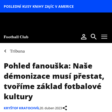
POSLEDNÍ KUSY KNIHY ZAJÍC V AMERICE
LETNÍ
SPECIÁL
Tribuna
Pohled fanouška: Naše
démonizace musí přestat,
tvoříme základ fotbalové
kultury
KRYŠTOF KRATOCHVÍL
20. duben 2023