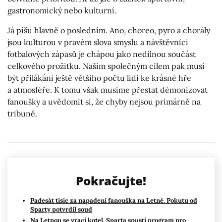
gastronomický nebo kulturní.
Já píšu hlavně o posledním. Ano, choreo, pyro a chorály
jsou kulturou v pravém slova smyslu a návštěvníci
fotbalových zápasů je chápou jako nedílnou součást
celkového prožitku. Naším společným cílem pak musí
být přilákání ještě většího počtu lidí ke krásné hře
a atmosféře. K tomu však musíme přestat démonizovat
fanoušky a uvědomit si, že chyby nejsou primárně na
tribuně.
Pokračujte!
Padesát tisíc za napadení fanouška na Letné. Pokutu od
Sparty potvrdil soud
Na Letnou se vrací kotel. Sparta spustí program pro