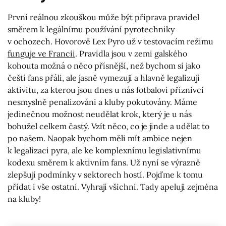
První reálnou zkouškou může být příprava pravidel
směrem k legálnímu používání pyrotechniky
v ochozech. Hovorově Lex Pyro už v testovacím režimu
funguje ve Francii
. Pravidla jsou v zemi galského
kohouta možná o něco přísnější, než bychom si jako
čeští fans přáli, ale jasně vymezují a hlavně legalizují
aktivitu, za kterou jsou dnes u nás fotbaloví příznivci
nesmyslně penalizováni a kluby pokutovány. Máme
jedinečnou možnost neudělat krok, který je u nás
bohužel celkem častý. Vzít něco, co je jinde a udělat to
po našem. Naopak bychom měli mít ambice nejen
k legalizaci pyra, ale ke komplexnímu legislativnímu
kodexu směrem k aktivním fans. Už nyní se výrazně
zlepšují podmínky v sektorech hostí. Pojďme k tomu
přidat i vše ostatní. Vyhrají všichni. Tady apeluji zejména
na kluby!