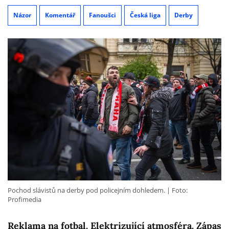
Názor
Komentář
Fanoušci
Česká liga
Derby
Pochod slávistů na derby pod policejním dohledem.
Foto:
Profimedia
Reklama na fotbal. Elektrizující atmosféra. Zápas