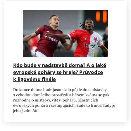
Kdo bude v nadstavbě doma? A o jaké
evropské poháry se hraje? Průvodce
k ligovému finále
Do konce dubna bude jasno, kdo půjde do nadstavby
s výhodou domácího prostředí a během května se pak
rozhodne o mistrovi, vítězi poháru, účastnících
evropských pohárů i sestupujících. Bude to frmol. Tady je
jeho jízdní řád.