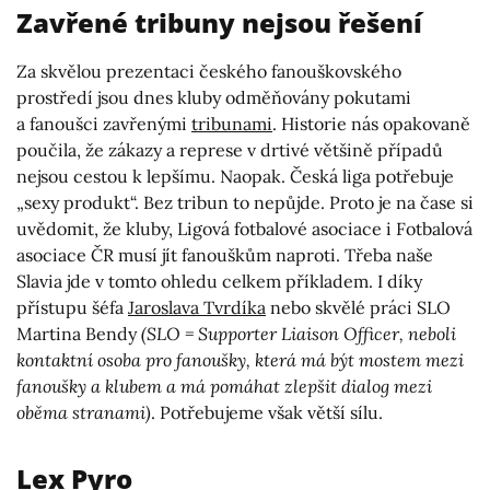
Zavřené tribuny nejsou řešení
Za skvělou prezentaci českého fanouškovského
prostředí jsou dnes kluby odměňovány pokutami
a fanoušci zavřenými
tribunami
. Historie nás opakovaně
poučila, že zákazy a represe v drtivé většině případů
nejsou cestou k lepšímu. Naopak. Česká liga potřebuje
„sexy produkt“. Bez tribun to nepůjde. Proto je na čase si
uvědomit, že kluby, Ligová fotbalové asociace i Fotbalová
asociace ČR musí jít fanouškům naproti. Třeba naše
Slavia jde v tomto ohledu celkem příkladem. I díky
přístupu šéfa
Jaroslava Tvrdíka
nebo skvělé práci SLO
Martina Bendy
(SLO = Supporter Liaison Officer, neboli
kontaktní osoba pro fanoušky, která má být mostem mezi
fanoušky a klubem a má pomáhat zlepšit dialog mezi
oběma stranami)
. Potřebujeme však větší sílu.
Lex Pyro