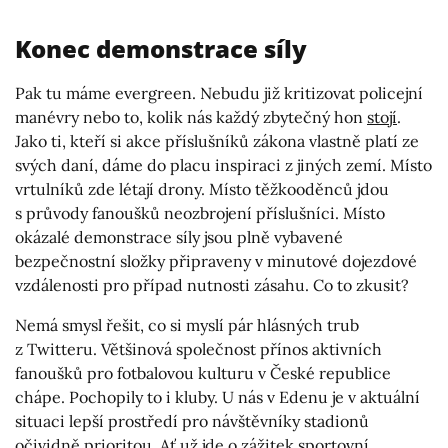
Konec demonstrace síly
Pak tu máme evergreen. Nebudu již kritizovat policejní
manévry nebo to, kolik nás každý zbytečný hon
stojí
.
Jako ti, kteří si akce příslušníků zákona vlastně platí ze
svých daní, dáme do placu inspiraci z jiných zemí. Místo
vrtulníků zde létají drony. Místo těžkooděnců jdou
s průvody fanoušků neozbrojení příslušníci. Místo
okázalé demonstrace síly jsou plně vybavené
bezpečnostní složky připraveny v minutové dojezdové
vzdálenosti pro případ nutnosti zásahu. Co to zkusit?
Nemá smysl řešit, co si myslí pár hlásných trub
z Twitteru. Většinová společnost přínos aktivních
fanoušků pro fotbalovou kulturu v České republice
chápe. Pochopily to i kluby. U nás v Edenu je v aktuální
situaci lepší prostředí pro návštěvníky stadionů
očividně prioritou. Ať už jde o zážitek sportovní,