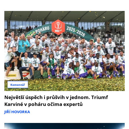
Komentář
Největší úspěch i průšvih v jednom. Triumf
Karviné v poháru očima expertů
JIŘÍ HOVORKA