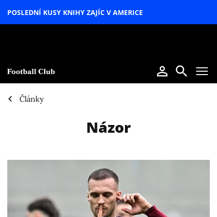
POSLEDNÍ KUSY KNIHY ZAJÍC V AMERICE
LETNÍ
SPECIÁL
Články
Názor