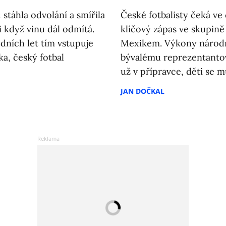
stáhla odvolání a smířila
České fotbalisty čeká ve 
i když vinu dál odmítá.
klíčový zápas ve skupině
dních let tím vstupuje
Mexikem. Výkony národn
ka, český fotbal
bývalému reprezentantov
už v přípravce, děti se m
JAN DOČKAL