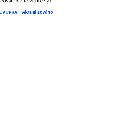
čovat. Jak to vidíte vy?
HOVORKA
Aktualizováno