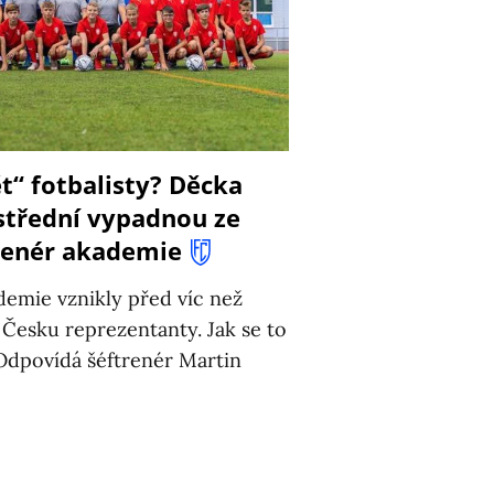
“ fotbalisty? Děcka
střední vypadnou ze
trenér akademie
demie vznikly před víc než
y Česku reprezentanty. Jak se to
 Odpovídá šéftrenér Martin