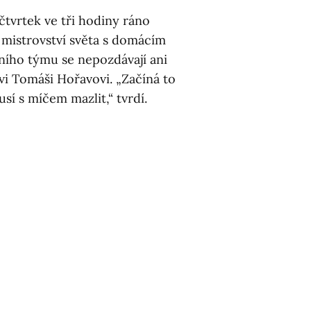
čtvrtek ve tři hodiny ráno
 mistrovství světa s domácím
ího týmu se nepozdávají ani
i Tomáši Hořavovi. „Začíná to
usí s míčem mazlit,“ tvrdí.