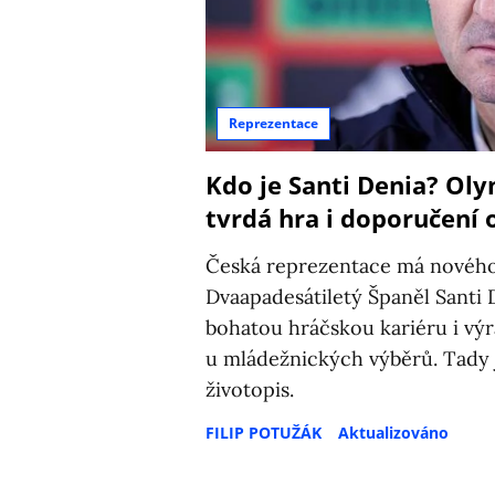
Reprezentace
Kdo je Santi Denia? Oly
tvrdá hra i doporučení 
Česká reprezentace má nového
Dvaapadesátiletý Španěl Santi
bohatou hráčskou kariéru i vý
u mládežnických výběrů. Tady j
životopis.
FILIP POTUŽÁK
Aktualizováno