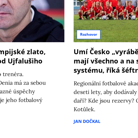
Rozhovor
mpijské zlato,
Umí Česko „vyrábět
od Ujfalušiho
mají všechno a na 
systému, říká šéf
 trenéra.
 Denia má za sebou
Regionální fotbalové aka
razné úspěchy
deseti lety, aby dodával
e jeho fotbalový
daří? Kde jsou rezervy?
Kotůlek.
JAN DOČKAL