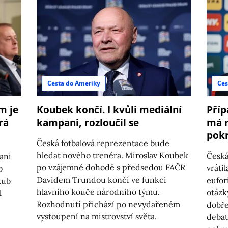
Cesta do Ameriky
Ces
m je
Koubek končí. I kvůli mediální
Příp
rá
kampani, rozloučil se
má r
pokr
Česká fotbalová reprezentace bude
hledat nového trenéra. Miroslav Koubek
Česká
ani
po vzájemné dohodě s předsedou FAČR
vráti
o
Davidem Trundou končí ve funkci
eufor
kub
hlavního kouče národního týmu.
otázk
l
Rozhodnutí přichází po nevydařeném
dobře
vystoupení na mistrovství světa.
debat