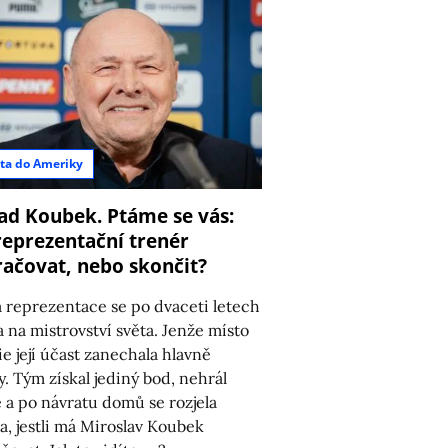
8
ta do Ameriky
ad Koubek. Ptáme se vás:
eprezentační trenér
ačovat, nebo skončit?
 reprezentace se po dvaceti letech
la na mistrovství světa. Jenže místo
ie její účast zanechala hlavně
y. Tým získal jediný bod, nehrál
 a po návratu domů se rozjela
a, jestli má Miroslav Koubek