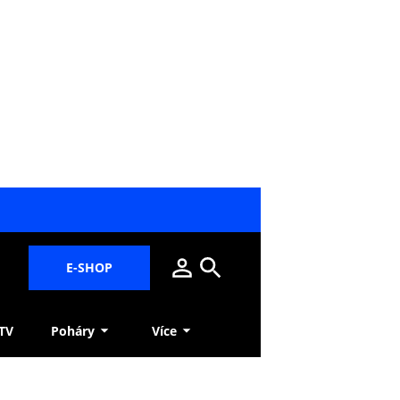
E-SHOP
 TV
Poháry
Více