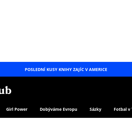
POSLEDNÍ KUSY KNIHY ZAJÍC V AMERICE
LETNÍ
SPECIÁL
Girl Power
Dobýváme Evropu
Sázky
Fotbal v