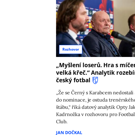
Rozhovor
„Myšlení loserů. Hra s míče
velká křeč.“ Analytik rozebí
český fotbal
„Že se Černý s Karabcem nedostali 
do nominace, je ostuda trenérskéh
štábu,“ říká datový analytik Opty Ja
Kadrnožka v rozhovoru pro Footbal
Club.
JAN DOČKAL