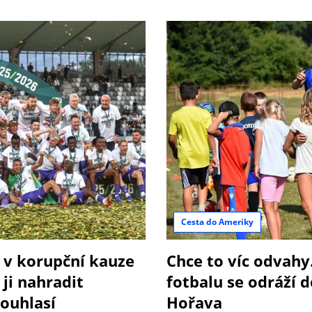
Cesta do Ameriky
 v korupční kauze
Chce to víc odvahy
 ji nahradit
fotbalu se odráží d
souhlasí
Hořava