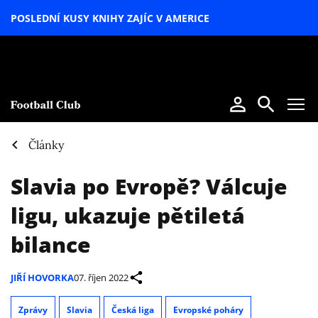
POSLEDNÍ KUSY KNIHY ZAJÍC V AMERICE
LETNÍ
SPECIÁL
Články
Slavia po Evropě? Válcuje
ligu, ukazuje pětiletá
bilance
JIŘÍ HOVORKA
07. říjen 2022
Zprávy
Slavia
Česká liga
Evropské poháry