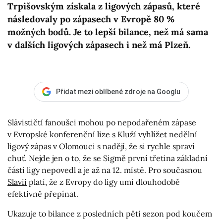
Trpišovským získala z ligových zápasů, které
následovaly po zápasech v Evropě 80 %
možných bodů. Je to lepší bilance, než má sama
v dalších ligových zápasech i než má Plzeň.
Přidat mezi oblíbené zdroje na Googlu
Slávističtí fanoušci mohou po nepodařeném zápase
v
Evropské konferenční lize
s Kluží vyhlížet nedělní
ligový zápas v Olomouci s nadějí, že si rychle spraví
chuť. Nejde jen o to, že se Sigmě první třetina základní
části ligy nepovedl a je až na 12. místě. Pro současnou
Slavii
platí, že z Evropy do ligy umí dlouhodobě
efektivně přepínat.
Ukazuje to bilance z posledních pěti sezon pod koučem