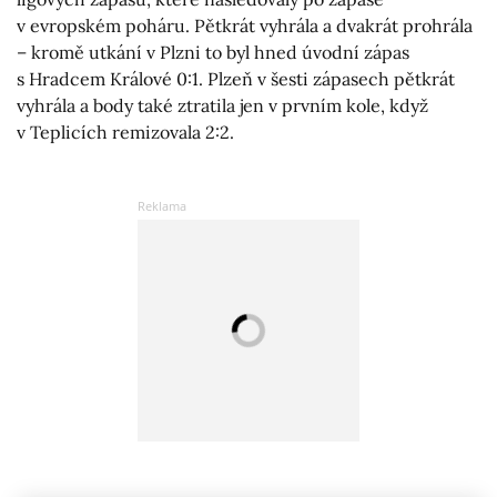
v evropském poháru. Pětkrát vyhrála a dvakrát prohrála
– kromě utkání v Plzni to byl hned úvodní zápas
s Hradcem Králové 0:1. Plzeň v šesti zápasech pětkrát
vyhrála a body také ztratila jen v prvním kole, když
v Teplicích remizovala 2:2.