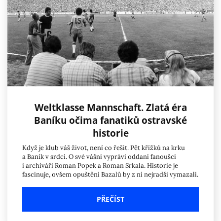
Weltklasse Mannschaft. Zlatá éra
Baníku očima fanatiků ostravské
historie
Když je klub váš život, není co řešit. Pět křížků na krku
a Baník v srdci. O své vášni vypráví oddaní fanoušci
i archiváři Roman Popek a Roman Srkala. Historie je
fascinuje, ovšem opuštění Bazalů by z ní nejradši vymazali.
PŘEČÍST