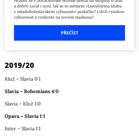
Hradec se v nováčkovské sezoně dostal do skupiny o titul
a dobře začal i nyní. Jak se to městem vlastněnému klubu
v mladoboleslavském vyhnanství podařilo? Udrží vysokou
výkonnost a rozkvete na novém stadionu?
PŘEČÍST
2019/20
Kluž – Slavia 0:1
Slavia – Bohemians 4:0
Slavia – Kluž 1:0
Opava – Slavia 1:1
Inter – Slavia 1:1