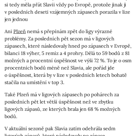
si tedy měla přát Slavii vždy po Evropě, protože jinak ji
v posledních deseti vzájemných zápasech porazila v lize
jen jednou
Ani
Plzeň
nemá s přepínám zpět do ligy výrazné
problémy. Za posledních pět sezon má v ligových
zápasech, které následovaly hned po zápasech v Evropě,
bilanci 18 výher, 5 remíz a 4 prohry. Dělá to 59 bodů z 81
možných a procentní úspěšnost ve výši 72 %. To je o osm
procentních bodů méně než Slavia, ale pořád jde
o úspěšnost, která by v lize v posledních letech bohatě
stačila na umístění v top 3.
Také Plzeň má v ligových zápasech po pohárech za
posledních pět let větší úspěšnost než ve zbytku
ligových zápasů, ze kterých brala jen 68 % možných
bodů.
V aktuální sezoně pak Slavia zatím odehrála sedm
ligových zápasů, které následovaly po zápase