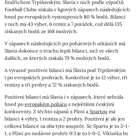
Jindřichem Trpišovským. Slavia v nich podle výpočtů
Football Clubu získala v ligových zápasech následujících
hned po evropských vystoupeních 80 % bodů. Bilanci
v nich má 43 výher, 6 remíz a 7 porážek, což dělá 135
získaných bodů ze 168 možných.
V zápasech následujících po pohárových utkáních má
Slavia dokonce o trochu lepší bilanci, než ve všech
dalších, ze kterých získala 79 % možných bodů.
A výrazně pozitivní bilanci má Slavia pod Trpišovským
i po evropských prohrách. Konkrétně je to 12 výher, tři
remízy a tři prohry a 72 % získaných bodů.
Pozitivní bilanci má Slavia i v zápasech, které sehrála
hned po
evropském poháru
s největšími českými
konkurenty. Z těchto zápasů s Plzní a
Spartou
má
bilanci 4 výhry, 1 remíza a 2 prohry. Pozitivní je ale jen
celková bilance za oba tyto soupeře. Se Spartu je to 3-1-
1, s Plzní po nedávné prohře 0:3 je to 1-0-2. Viktorka by