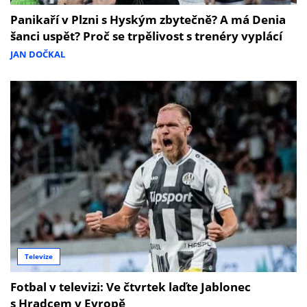
Panikaří v Plzni s Hyským zbytečně? A má Denia
šanci uspět? Proč se trpělivost s trenéry vyplácí
JAN DOČKAL
Televize
Fotbal v televizi: Ve čtvrtek laďte Jablonec
s Hradcem v Evropě