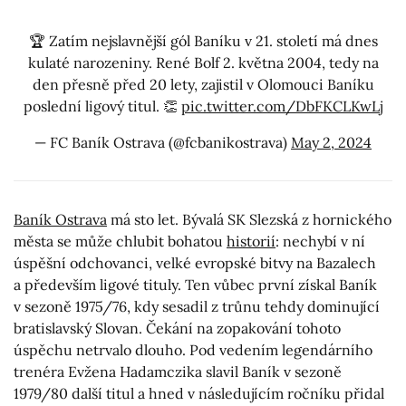
🏆 Zatím nejslavnější gól Baníku v 21. století má dnes
kulaté narozeniny. René Bolf 2. května 2004, tedy na
den přesně před 20 lety, zajistil v Olomouci Baníku
poslední ligový titul. 👏
pic.twitter.com/DbFKCLKwLj
— FC Baník Ostrava (@fcbanikostrava)
May 2, 2024
Baník Ostrava
má sto let. Bývalá SK Slezská z hornického
města se může chlubit bohatou
historií
: nechybí v ní
úspěšní odchovanci, velké evropské bitvy na Bazalech
a především ligové tituly. Ten vůbec první získal Baník
v sezoně 1975/76, kdy sesadil z trůnu tehdy dominující
bratislavský Slovan. Čekání na zopakování tohoto
úspěchu netrvalo dlouho. Pod vedením legendárního
trenéra Evžena Hadamczika slavil Baník v sezoně
1979/80 další titul a hned v následujícím ročníku přidal