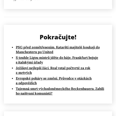
Pokračujte!
PSG před zemětřesením. Katarští majitelé koukají do
Manchesteru po United
S touhle Ligou mistrů jděte do háje. Frankfurt bojuje
s italskými úřady
Ježíšovi nejlepší žáci. Real vstal počtvrté za rok
z mrtvých
Evropské poháry se změní. Průvodce v otázkách
a odpovědích
Tajemná smrt východoněmeckého Beckenbauera. Zabili
ho naštvaní komunisti?