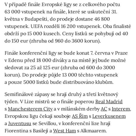
V případě finále Evropské ligy se z celkového počtu
63 000 vstupenek na finále, které se uskuteční 31.
května v Budapešti, do prodeje dostane 46 800
vstupenek. UEFA rozdělí 16 200 vstupenek. Oba finalisté
obdrží po 15 000 kusech. Ceny lístků se pohybují od 40
do 150 eur (zhruba od 960 do 3600 korun).
Finále konferenční ligy se bude konat 7. června v Praze
v Edenu před 18 000 diváky a na místě jej bude možné
sledovat za 25 až 125 eur (zhruba od 600 do 3000
korun). Do prodeje půjde 13 000 těchto vstupenek
a pouze 5000 lístků bude distribuováno klubům.
Semifinálové zápasy se hrají druhý a třetí květnový
týden. V Lize mistrů se o finále poperou
Real Madrid
s
Manchesterem City
a v milánském derby
AC
s
Interem
,
Evropskou ligu čekají souboje
AS Řím
s
Leverkusenem
a
Juventusu
se Sevillou, v konferenční lize hrají
Fiorentina s Basilejí a
West Ham
s Alkmaarem.