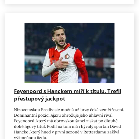
Feyenoord s Hanckem míří k titulu. Trefil
přestupový jackpot
Nizozemskou Eredivisie možná už brzy čeká zemětřesení.
Dominantní pozici Ajaxu ohrožuje jeho úhlavní rival
Feyenoord, který má obrovskou šanci získat po dlouhé
době ligový titul. Podíl na tom má i bývalý sparťan Dávid
Hancko, který hned v první sezoně v Rotterdamu zažívá
výjimečnou jízdu.