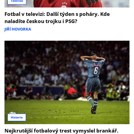
Televize
Fotbal v televizi: Další týden s poháry. Kde
naladíte českou trojku i PSG?
JIŘÍ HOVORKA
Historie
Nejkrutější fotbalový trest vymyslel brankář.