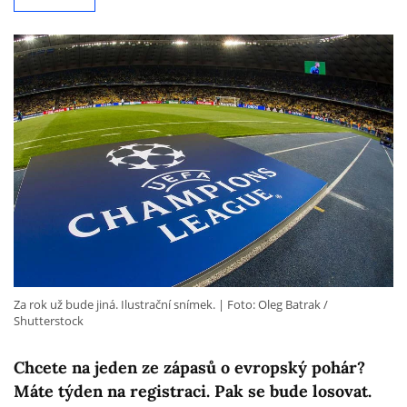
Za rok už bude jiná. Ilustrační snímek.
Foto: Oleg Batrak /
Shutterstock
Chcete na jeden ze zápasů o evropský pohár?
Máte týden na registraci. Pak se bude losovat.