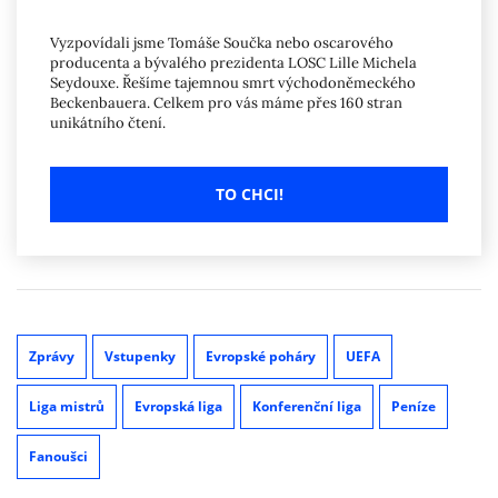
Vyzpovídali jsme Tomáše Součka nebo oscarového
producenta a bývalého prezidenta LOSC Lille Michela
Seydouxe. Řešíme tajemnou smrt východoněmeckého
Beckenbauera. Celkem pro vás máme přes 160 stran
unikátního čtení.
TO CHCI!
Zprávy
Vstupenky
Evropské poháry
UEFA
Liga mistrů
Evropská liga
Konferenční liga
Peníze
Fanoušci