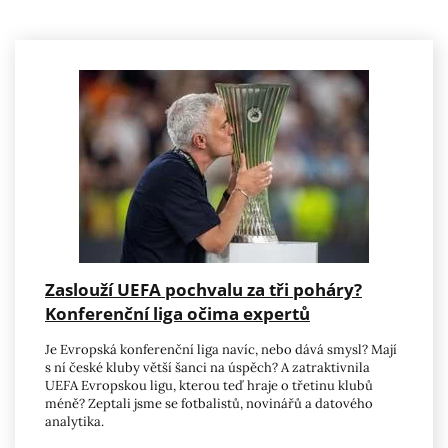
Zaslouží UEFA pochvalu za tři poháry?
Konferenční liga očima expertů
Je Evropská konferenční liga navíc, nebo dává smysl? Mají
s ní české kluby větší šanci na úspěch? A zatraktivnila
UEFA Evropskou ligu, kterou teď hraje o třetinu klubů
méně? Zeptali jsme se fotbalistů, novinářů a datového
analytika.