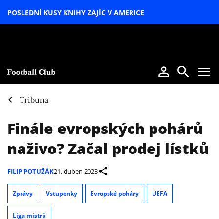
POSLEDNÍ KUSY KNIHY ZAJÍC V AMERICE
LETNÍ
SPECIÁL
Tribuna
Finále evropských pohárů
naživo? Začal prodej lístků
FILIP POTUŽÁK
21. duben 2023
Zprávy
Vstupenky
Evropské poháry
UEFA
Liga mistrů