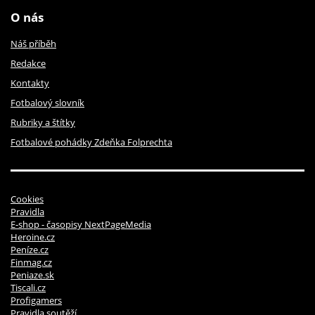
O nás
Náš příběh
Redakce
Kontakty
Fotbalový slovník
Rubriky a štítky
Fotbalové pohádky Zdeňka Folprechta
Cookies
Pravidla
E-shop - časopisy NextPageMedia
Heroine.cz
Peníze.cz
Finmag.cz
Peniaze.sk
Tiscali.cz
Profigamers
Pravidla soutěží