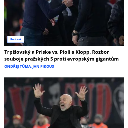
Podcast
Trpišovský a Priske vs. Pioli a Klopp. Rozbor
souboje pražských S proti evropským gigantům
ONDŘEJ TŮMA
,
JAN PIKOUS