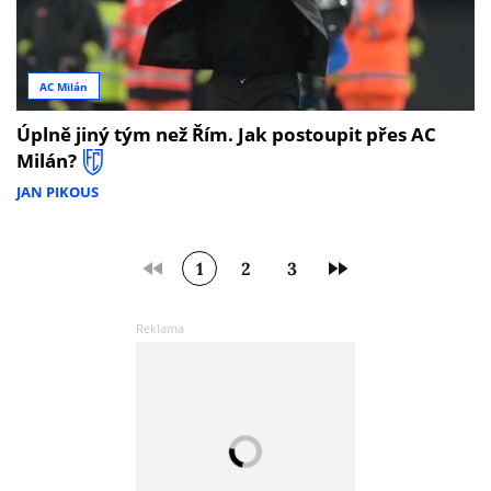
AC Milán
Úplně jiný tým než Řím. Jak postoupit přes AC
Milán?
JAN PIKOUS
1
2
3