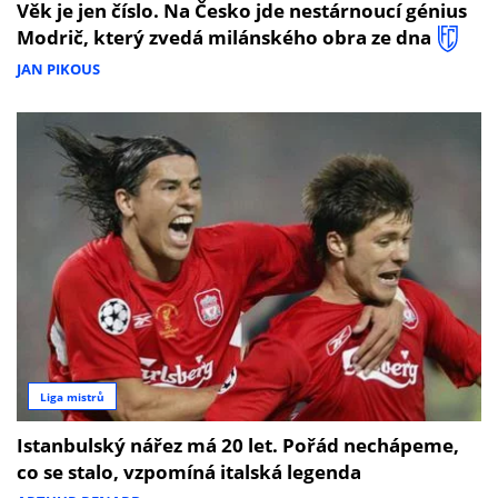
Věk je jen číslo. Na Česko jde nestárnoucí génius
Modrič, který zvedá milánského obra ze dna
JAN PIKOUS
Liga mistrů
Istanbulský nářez má 20 let. Pořád nechápeme,
co se stalo, vzpomíná italská legenda