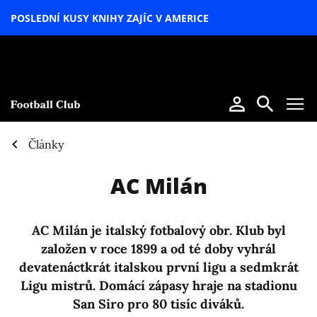
POSLEDNÍ KUSY KNIHY ZAJÍC V AMERICE
LETNÍ
SPECIÁL
Články
AC Milán
AC Milán je italský fotbalový obr. Klub byl
založen v roce 1899 a od té doby vyhrál
devatenáctkrát italskou první ligu a sedmkrát
Ligu mistrů. Domácí zápasy hraje na stadionu
San Siro pro 80 tisíc diváků.