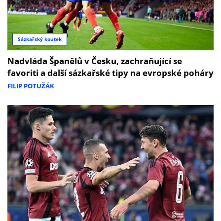
Sázkařský koutek
Nadvláda Španělů v Česku, zachraňující se
favoriti a další sázkařské tipy na evropské poháry
FILIP POTUŽÁK