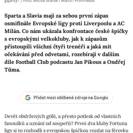
giganty?
Foto: Michal Sváček / Mafra / Profimedia
Sparta a Slavia mají za sebou první zápas
osmifinále Evropské ligy proti Liverpoolu a AC
Milán. Co nám ukázala konfrontace české špičky
s evropskými velkokluby, jak k zápasům
přistoupili všichni čtyři trenéři a jaká mít
očekávání před odvetami, rozebírají v dalším
díle Football Club podcastu Jan Pikous a Ondřej
Tůma.
Přidat mezi oblíbené zdroje na Googlu
Devět obdržených gólů, a přesto potlesk od vlastních
fanoušků a uznání od soupeřů? První dva kluby Fortuna
ligy si to rozhodli s evropskou špičkou rozdat na férovku