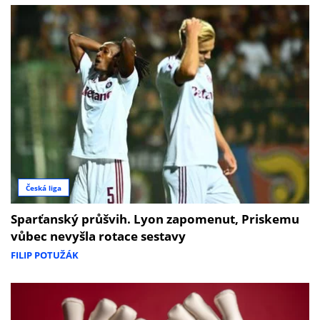
Česká liga
Sparťanský průšvih. Lyon zapomenut, Priskemu
vůbec nevyšla rotace sestavy
FILIP POTUŽÁK