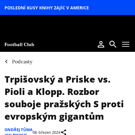
POSLEDNÍ KUSY KNIHY ZAJÍC V AMERICE
LETNÍ
SPECIÁL
Podcasty
Trpišovský a Priske vs.
Pioli a Klopp. Rozbor
souboje pražských S proti
evropským gigantům
ONDŘEJ TŮMA
08. březen 2024
JAN PIKOUS