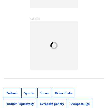
Podcast
Sparta
Slavia
Brian Priske
Jindřich Trpišovský
Evropské poháry
Evropská liga