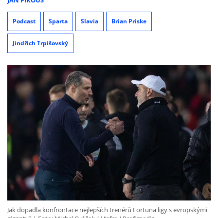
Podcast
Sparta
Slavia
Brian Priske
Jindřich Trpišovský
Jak dopadla konfrontace nejlepších trenérů Fortuna ligy s evropskými