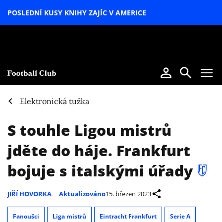
POSLEDNÍ KUSY KNIHY ZAJÍC V AMERICE
LETNÍ
SPECIÁL
Elektronická tužka
S touhle Ligou mistrů
jděte do háje. Frankfurt
bojuje s italskými úřady
JIŘÍ HOVORKA
Aktualizováno
15. březen 2023
Fanoušci
Liga mistrů
Eintracht Frankfurt
Serie A