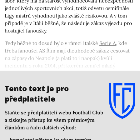
sbor, který má na starost vyhodnocování nebezpečnosti
jednotlivých sportovních akcí, totiž odvetu osmifinále
Ligy mistrů vyhodnotil jako zvláště rizikovou. A v tom
případě je v Itálii běžné, že následuje zákaz výjezdu pro
hostující fanoušky.
Tedy běžné to dosud bylo v rámci italské
Serie A
, kde
třeba fanoušci AS Řím mají dlouhodobě zákaz cestovat
na zápasy do Neapole (a platí to i naopak) kvůli
incidentu z roku 2014, při kterém zemřel mladý
fanoušek Neapole. Na evropské scéně je podobný zákaz
unikátní.
Tento text je pro
předplatitele
Staňte se předplatiteli webu Football Club
a získejte přístup ke všem prémiovým
článkům a řadu dalších výhod: