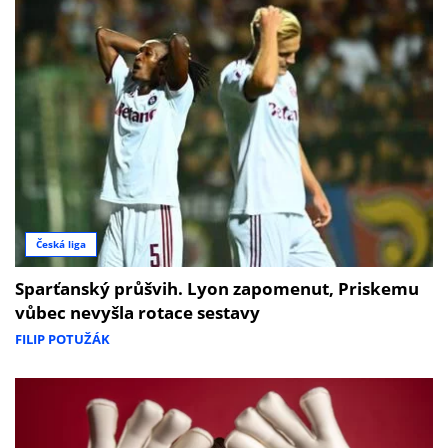
Česká liga
Sparťanský průšvih. Lyon zapomenut, Priskemu
vůbec nevyšla rotace sestavy
FILIP POTUŽÁK