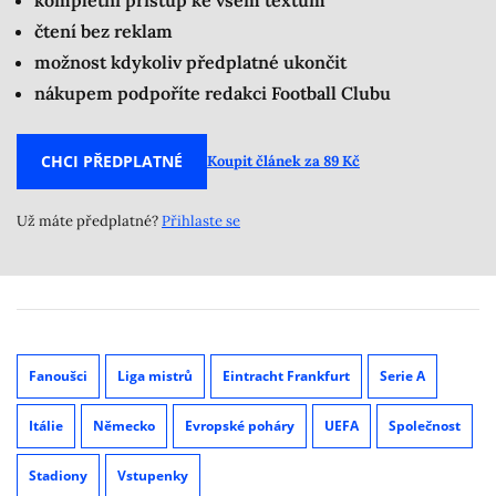
kompletní přístup ke všem textům
čtení bez reklam
možnost kdykoliv předplatné ukončit
nákupem podpoříte redakci Football Clubu
CHCI PŘEDPLATNÉ
Koupit článek za 89 Kč
Už máte předplatné?
Přihlaste se
Fanoušci
Liga mistrů
Eintracht Frankfurt
Serie A
Itálie
Německo
Evropské poháry
UEFA
Společnost
Stadiony
Vstupenky