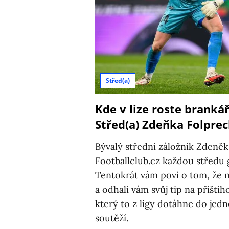
Střed(a)
Kde v lize roste branká
Střed(a) Zdeňka Folpre
Bývalý střední záložník Zdeně
Footballclub.cz každou středu g
Tentokrát vám poví o tom, že m
a odhalí vám svůj tip na příští
který to z ligy dotáhne do jed
soutěží.