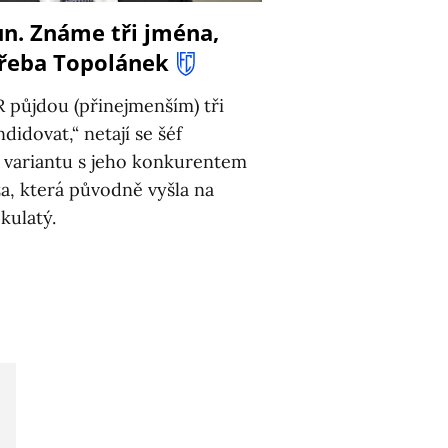
ůn. Známe tři jména,
třeba Topolánek
 půjdou (přinejmenším) tři
idovat,“ netají se šéf
 variantu s jeho konkurentem
a, která původně vyšla na
kulatý.