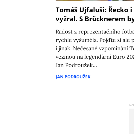
Tomáš Ujfaluši: Řecko i
vyžral. S Brücknerem by
Radost z reprezentačního fotb
rychle vyšuměla. Pojďte si ale 
i jinak. Nečesané vzpomínání T
vezmou na legendární Euro 202
Jan Podroužek…
JAN PODROUŽEK