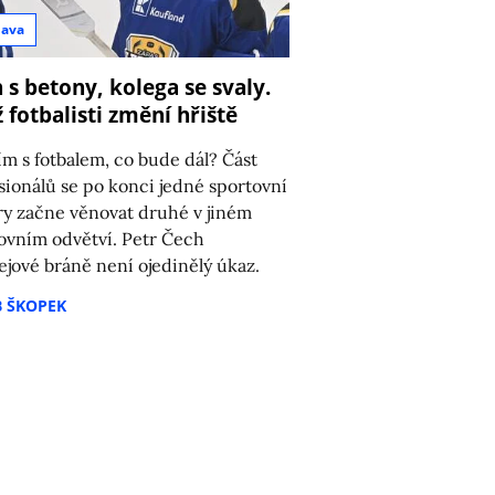
bava
 s betony, kolega se svaly.
 fotbalisti změní hřiště
8
m s fotbalem, co bude dál? Část
sionálů se po konci jedné sportovní
ry začne věnovat druhé v jiném
ovním odvětví. Petr Čech
ejové bráně není ojedinělý úkaz.
B ŠKOPEK