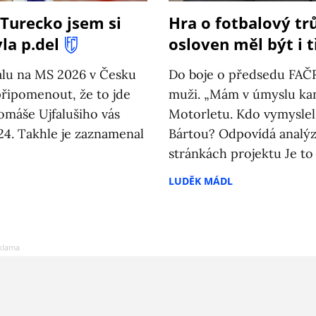
 Turecko jsem si
Hra o fotbalový tr
la p.del
osloven měl být i 
alu na MS 2026 v Česku
Do boje o předsedu FAČR
připomenout, že to jde
muži. „Mám v úmyslu kand
omáše Ujfalušiho vás
Motorletu. Kdo vymyslel
4. Takhle je zaznamenal
Bártou? Odpovídá analýz
stránkách projektu Je to 
LUDĚK MÁDL