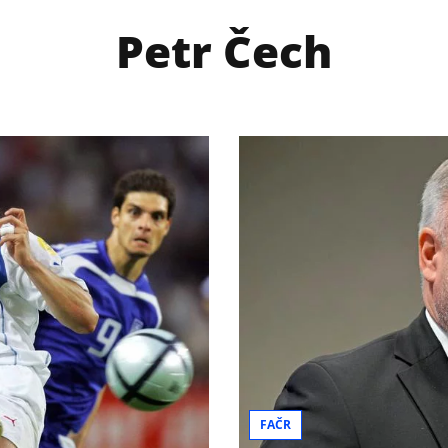
Petr Čech
FAČR