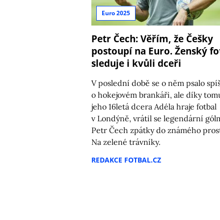
Euro 2025
Petr Čech: Věřím, že Češky
postoupí na Euro. Ženský fo
sleduje i kvůli dceři
V poslední době se o něm psalo spíš
o hokejovém brankáři, ale díky tom
jeho 16letá dcera Adéla hraje fotbal
v Londýně, vrátil se legendární gó
Petr Čech zpátky do známého prost
Na zelené trávníky.
REDAKCE FOTBAL.CZ