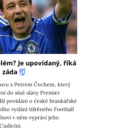
lém? Je upovídaný, říká
l záda
voru s Petrem Čechem, který
ní do síně slávy Premier
ší povídání o české brankářské
ního vydání tištěného Football
hovi v něm vypráví jeho
Cudicini.