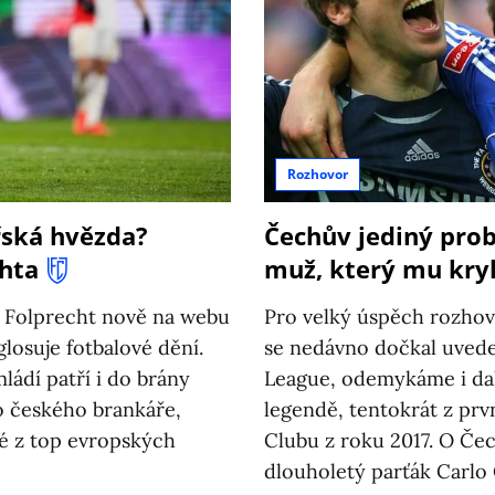
Rozhovor
řská hvězda?
Čechův jediný prob
chta
muž, který mu kry
k Folprecht nově na webu
Pro velký úspěch rozho
losuje fotbalové dění.
se nedávno dočkal uvede
ládí patří i do brány
League, odemykáme i dal
ho českého brankáře,
legendě, tentokrát z prv
né z top evropských
Clubu z roku 2017. O Čec
dlouholetý parťák Carlo 