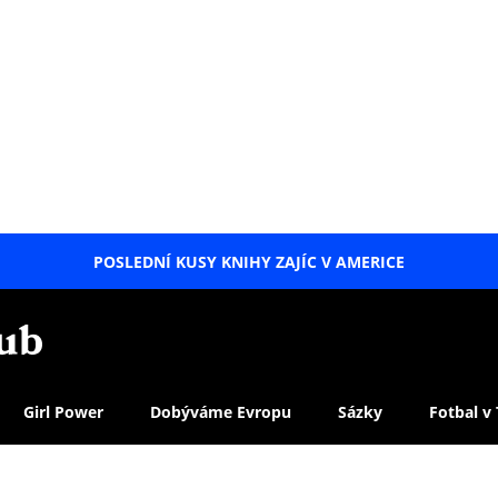
POSLEDNÍ KUSY KNIHY ZAJÍC V AMERICE
LETNÍ
SPECIÁL
Girl Power
Dobýváme Evropu
Sázky
Fotbal v