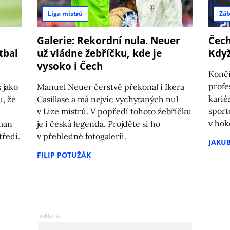
Liga mistrů
Zá
Galerie: Rekordní nula. Neuer
Čech
tbal
už vládne žebříčku, kde je
Když
vysoko i Čech
Končí
profe
 jako
Manuel Neuer čerstvě překonal i Ikera
karié
u, že
Casillase a má nejvíc vychytaných nul
sport
v Lize mistrů. V popředí tohoto žebříčku
v hok
lman
je i česká legenda. Projděte si ho
ředí.
v přehledné fotogalerii.
JAKU
FILIP POTUŽÁK