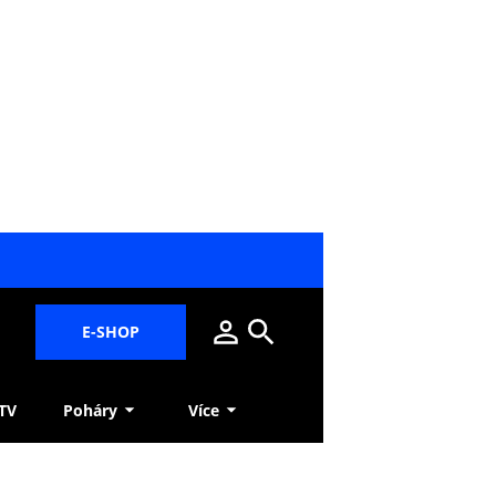
E-SHOP
 TV
Poháry
Více