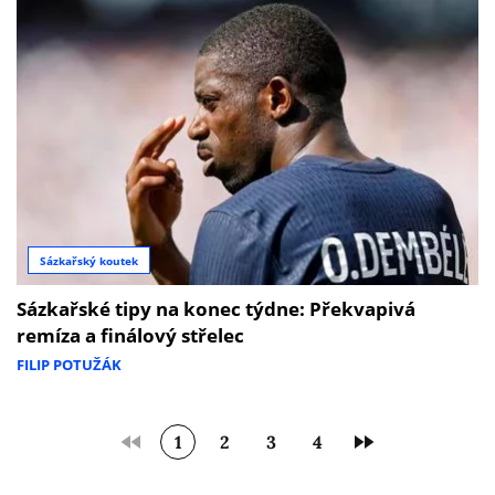
Sázkařský koutek
Sázkařské tipy na konec týdne: Překvapivá
remíza a finálový střelec
FILIP POTUŽÁK
1
2
3
4