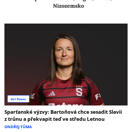
Nizozemsko
Girl Power
Sparťanské výzvy: Bartoňová chce sesadit Slavii
z trůnu a překvapit teď ve středu Letnou
ONDŘEJ TŮMA