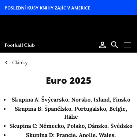
POSLEDNÍ KUSY KNIHY ZAJÍC V AMERICE
LETNÍ
SPECIÁL
Články
Euro 2025
Skupina A:
Švýcarsko, Norsko, Island, Finsko
Skupina B:
Španělsko, Portugalsko, Belgie,
Itálie
Skupina C:
Německo, Polsko, Dánsko, Švédsko
Skupina D:
Francie, Anglie, Wales,