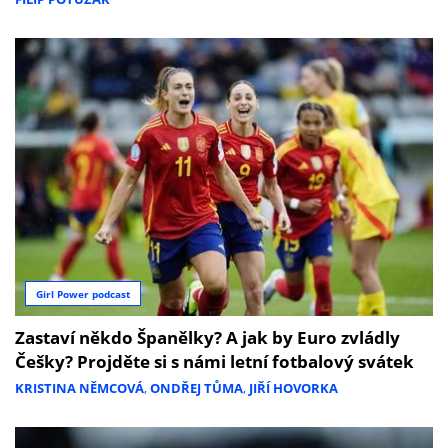
Girl Power podcast
Zastaví někdo Španělky? A jak by Euro zvládly
Češky? Projděte si s námi letní fotbalový svátek
KRISTINA NĚMCOVÁ
,
ONDŘEJ TŮMA
,
JIŘÍ HOVORKA