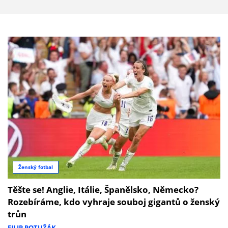
Ženský fotbal
Těšte se! Anglie, Itálie, Španělsko, Německo?
Rozebíráme, kdo vyhraje souboj gigantů o ženský
trůn
FILIP POTUŽÁK