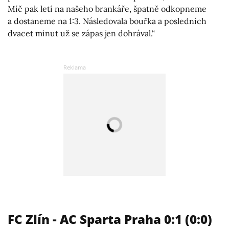
Míč pak letí na našeho brankáře, špatně odkopneme
a dostaneme na 1:3. Následovala bouřka a posledních
dvacet minut už se zápas jen dohrával.“
FC Zlín - AC Sparta Praha 0:1 (0:0)