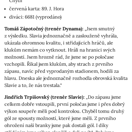
Chytil
červená karta: 89. J. Hora
diváci: 6681 (vyprodáno)
Tomáš Zápotočný (trenér Dynama):
„Jsem smutný
z výsledku. Slavia jednoznačně a zaslouženě vyhrála,
ukázala ohromnou kvalitu, i střídajících hráčů, ale
klukům nemám co vytknout. Hráli na hranici svých
možností. Jsem hrozně rád, že jsme se po poločase
vzchopili. Říkal jsem klukům, aby strach z prvního
zápasu, navíc před vyprodaným stadionem, hodili za
hlavu. Dneska ale jednoznačně rozhodla obrovská kvalita
Slavie a to, že nás trestala.“
Jindřich Trpišovský (trenér Slavie):
„Do zápasu jsme
celkem dobře vstoupili, první poločas jsme i přes dobrý
výkon soupeře měli pod kontrolou. Chyběl tomu druhý
gól ze spousty možností, které jsme měli. Z prvního
ohrožení naší branky jsme pak dostali gól. I díky