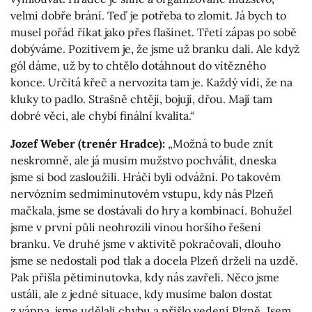
velmi dobře brání. Teď je potřeba to zlomit. Já bych to
musel pořád říkat jako přes flašinet. Třetí zápas po sobě
dobýváme. Pozitivem je, že jsme už branku dali. Ale když
gól dáme, už by to chtělo dotáhnout do vítězného
konce. Určitá křeč a nervozita tam je. Každý vídí, že na
kluky to padlo. Strašně chtějí, bojují, dřou. Mají tam
dobré věci, ale chybí finální kvalita.“
Jozef Weber (trenér Hradce):
„Možná to bude znít
neskromně, ale já musím mužstvo pochválit, dneska
jsme si bod zasloužili. Hráči byli odvážní. Po takovém
nervózním sedmiminutovém vstupu, kdy nás Plzeň
mačkala, jsme se dostávali do hry a kombinací. Bohužel
jsme v první půli neohrozili vinou horšího řešení
branku. Ve druhé jsme v aktivitě pokračovali, dlouho
jsme se nedostali pod tlak a docela Plzeň drželi na uzdě.
Pak přišla pětiminutovka, kdy nás zavřeli. Něco jsme
ustáli, ale z jedné situace, kdy musíme balon dostat
z vápna, jsme udělali chybu a přišlo vedení Plzně. Jsem