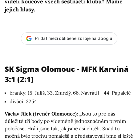
viděli koučové všech šestnácti klubů? Máme
jejich hlasy.
Přidat mezi oblíbené zdroje na Googlu
SK Sigma Olomouc - MFK Karviná
3:1 (2:1)
branky: 15. Juliš, 33. Zmrzlý, 66. Navrátil - 44. Papalelé
diváci: 3254
Václav Jílek (trenér Olomouce):
„Jsou to pro nás
důležité tři body po víceméně jednoznačném prvním
poločase. Hráli jsme tak, jak jsme asi chtěli. Snad to
možná bylo trochu pomalejší a představovali jsme si ještě