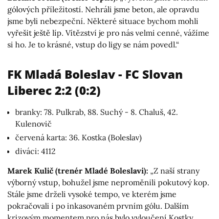
gólových příležitostí. Nehráli jsme beton, ale opravdu
jsme byli nebezpeční. Některé situace bychom mohli
vyřešit ještě líp. Vítězství je pro nás velmi cenné, vážíme
si ho. Je to krásné, vstup do ligy se nám povedl.“
FK Mladá Boleslav - FC Slovan
Liberec 2:2 (0:2)
branky: 78. Pulkrab, 88. Suchý - 8. Chaluš, 42.
Kulenovič
červená karta: 36. Kostka (Boleslav)
diváci: 4112
Marek Kulič (trenér Mladé Boleslavi):
„Z naší strany
výborný vstup, bohužel jsme neproměnili pokutový kop.
Stále jsme drželi vysoké tempo, ve kterém jsme
pokračovali i po inkasovaném prvním gólu. Dalším
krizovým momentem pro nás bylo vyloučení Kostky,