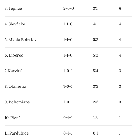
3. Teplice
2-0-0
3:1
6
4. Slovácko
1-1-0
4:1
4
5. Mladá Boleslav
1-1-0
5:3
4
6. Liberec
1-1-0
5:3
4
7. Karviná
1-0-1
5:4
3
8. Olomouc
1-0-1
3:3
3
9. Bohemians
1-0-1
2:2
3
10. Plzeň
0-1-1
1:2
1
11. Pardubice
0-1-1
0:1
1