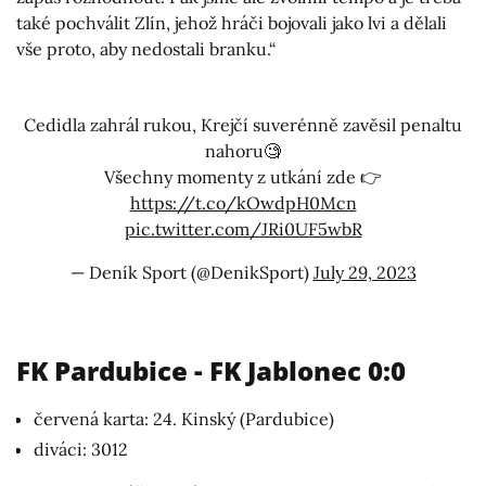
také pochválit Zlín, jehož hráči bojovali jako lvi a dělali
vše proto, aby nedostali branku.“
Cedidla zahrál rukou, Krejčí suverénně zavěsil penaltu
nahoru🧐
Všechny momenty z utkání zde 👉
https://t.co/kOwdpH0Mcn
pic.twitter.com/JRi0UF5wbR
— Deník Sport (@DenikSport)
July 29, 2023
FK Pardubice - FK Jablonec 0:0
červená karta: 24. Kinský (Pardubice)
diváci: 3012