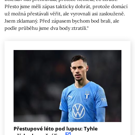
Přesto jsme měli zápas takticky dohrát, protože domácí
už možná přestávali věřit, ale vyrovnali asi zaslouženě.
Jsem zklamaný. Před zápasem bychom bod brali, ale
podle průběhu jsme dva body ztratili.“
Přestupové léto pod lupou: Tyhle