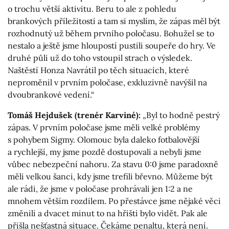
o trochu větší aktivitu. Beru to ale z pohledu
brankových příležitostí a tam si myslím, že zápas měl být
rozhodnutý už během prvního poločasu. Bohužel se to
nestalo a ještě jsme hloupostí pustili soupeře do hry. Ve
druhé půli už do toho vstoupil strach o výsledek.
Naštěstí Honza Navrátil po těch situacích, které
neproměnil v prvním poločase, exkluzivně navýšil na
dvoubrankové vedení.“
Tomáš Hejdušek (trenér Karviné):
„Byl to hodně pestrý
zápas. V prvním poločase jsme měli velké problémy
s pohybem Sigmy. Olomouc byla daleko fotbalovější
a rychlejší, my jsme pozdě dostupovali a nebyli jsme
vůbec nebezpeční nahoru. Za stavu 0:0 jsme paradoxně
měli velkou šanci, kdy jsme trefili břevno. Můžeme být
ale rádi, že jsme v poločase prohrávali jen 1:2 a ne
mnohem větším rozdílem. Po přestávce jsme nějaké věci
změnili a dvacet minut to na hřišti bylo vidět. Pak ale
přišla nešťastná situace. Čekáme penaltu, která není.