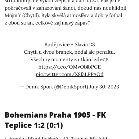
střídáním jsme výkon zlepšili a dali na 2:1. Pak jsme
pokračovali v zahazování šancí, dokud nás neuklidnil
Mojmír (Chytil). Byla skvělá atmosféra a dobrý fotbal
z obou stran, celkově zajímavý zápas.“
Budějovice - Slavia 1:3
Chytil u dvou branek, nedal ale penaltu.
Všechny momenty z utkání zde👉
https://t.co/OMvOblbPGE
pic.twitter.com/X8faLPPAOd
— Deník Sport (@DenikSport)
July 30, 2023
Bohemians Praha 1905 - FK
Teplice 1:2 (0:1)
branky: 90.+4 Puškáč - 43. Trubač, 59. Jukl