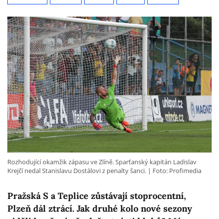
Rozhodující okamžik zápasu ve Zlíně. Sparťanský kapitán Ladislav
Krejčí nedal Stanislavu Dostálovi z penalty šanci.
Foto: Profimedia
Pražská S a Teplice zůstávají stoprocentní,
Plzeň dál ztrácí. Jak druhé kolo nové sezony