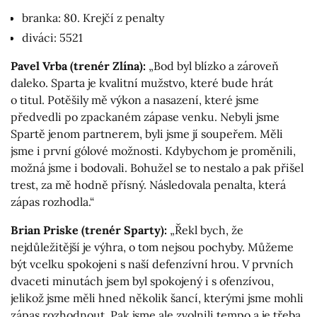
branka: 80. Krejčí z penalty
diváci: 5521
Pavel Vrba (trenér Zlína):
„Bod byl blízko a zároveň
daleko. Sparta je kvalitní mužstvo, které bude hrát
o titul. Potěšily mě výkon a nasazení, které jsme
předvedli po zpackaném zápase venku. Nebyli jsme
Spartě jenom partnerem, byli jsme jí soupeřem. Měli
jsme i první gólové možnosti. Kdybychom je proměnili,
možná jsme i bodovali. Bohužel se to nestalo a pak přišel
trest, za mě hodně přísný. Následovala penalta, která
zápas rozhodla.“
Brian Priske (trenér Sparty):
„Řekl bych, že
nejdůležitější je výhra, o tom nejsou pochyby. Můžeme
být vcelku spokojeni s naší defenzívní hrou. V prvních
dvaceti minutách jsem byl spokojený i s ofenzívou,
jelikož jsme měli hned několik šancí, kterými jsme mohli
zápas rozhodnout. Pak jsme ale zvolnili tempo a je třeba