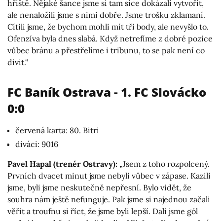
hřiště. Nějaké šance jsme si tam sice dokázali vytvořit,
ale nenaložili jsme s nimi dobře. Jsme trošku zklamaní.
Cítili jsme, že bychom mohli mít tři body, ale nevyšlo to.
Ofenzíva byla dnes slabá. Když netrefíme z dobré pozice
vůbec bránu a přestřelíme i tribunu, to se pak není co
divit.“
FC Baník Ostrava - 1. FC Slovácko
0:0
červená karta: 80. Bitri
diváci: 9016
Pavel Hapal (trenér Ostravy):
„Jsem z toho rozpolcený.
Prvních dvacet minut jsme nebyli vůbec v zápase. Kazili
jsme, byli jsme neskutečně nepřesní. Bylo vidět, že
souhra nám ještě nefunguje. Pak jsme si najednou začali
věřit a troufnu si říct, že jsme byli lepší. Dali jsme gól