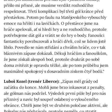
přišlo mi přísné, ale musíme verdikt rozhodčího
respektovat. Třetí komplikací byl třetí gól krátce před
přestávkou. Potom po faulu na Matějovského vybouchly
emoce na hřišti i na lavičkách. O přestávce jsme na
hráče apelovali, ať si hledí hry a ne rozhodčího, protože
potřebujeme dát gól a vrátit se do hry o body. Fanoušci
fantasticky povzbuzovali a hráči dřeli, což se lidem jistě
líbilo. Povedlo se nám střídání a chválím hráče, co v tak
bláznivém zápase dokázali. Děkuji hráčům a fanouškům,
že jsme získali alespoň bod, protože dvakrát po sobě
doma zvítězit je opravdu těžké, ale po tom průběhu jsem
maximálně spokojený s dosavadním ziskem čtyř bodů.“
Luboš Kozel (trenér Liberce):
„Zápas měl grády od
začátku do konce. Mohli jsme brzo inkasovat z penalty,
ale gólman nás podržel. Výsledek první půle byl pro nás
příznivý a navíc byl soupeř oslabený o vyloučeného
obránce. Chtěli jsme být ve druhém poločase aktivní, ale
Boleslav nás přehrávala, protože neměla, co ztratit.