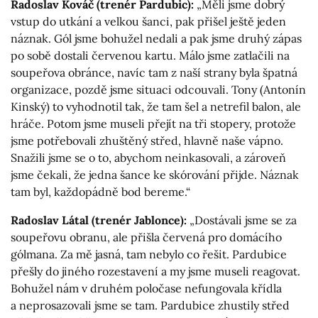
Radoslav Kováč (trenér Pardubic):
„Měli jsme dobrý
vstup do utkání a velkou šanci, pak přišel ještě jeden
náznak. Gól jsme bohužel nedali a pak jsme druhý zápas
po sobě dostali červenou kartu. Málo jsme zatlačili na
soupeřova obránce, navíc tam z naší strany byla špatná
organizace, pozdě jsme situaci odcouvali. Tony (Antonín
Kinský) to vyhodnotil tak, že tam šel a netrefil balon, ale
hráče. Potom jsme museli přejít na tři stopery, protože
jsme potřebovali zhuštěný střed, hlavně naše vápno.
Snažili jsme se o to, abychom neinkasovali, a zároveň
jsme čekali, že jedna šance ke skórování přijde. Náznak
tam byl, každopádně bod bereme.“
Radoslav Látal (trenér Jablonce):
„Dostávali jsme se za
soupeřovu obranu, ale přišla červená pro domácího
gólmana. Za mě jasná, tam nebylo co řešit. Pardubice
přešly do jiného rozestavení a my jsme museli reagovat.
Bohužel nám v druhém poločase nefungovala křídla
a neprosazovali jsme se tam. Pardubice zhustily střed