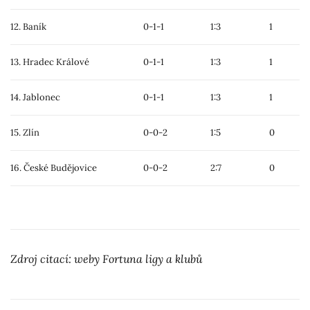
12. Baník
0-1-1
1:3
1
13. Hradec Králové
0-1-1
1:3
1
14. Jablonec
0-1-1
1:3
1
15. Zlín
0-0-2
1:5
0
16. České Budějovice
0-0-2
2:7
0
Zdroj citací: weby Fortuna ligy a klubů