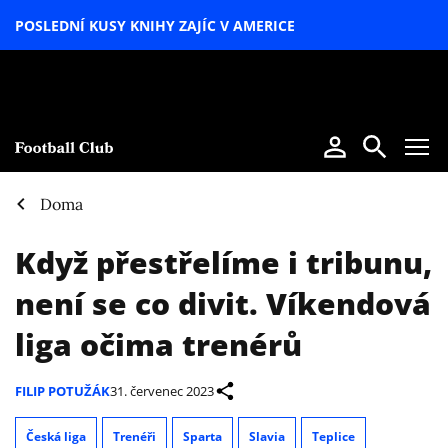
POSLEDNÍ KUSY KNIHY ZAJÍC V AMERICE
LETNÍ
SPECIÁL
Doma
Když přestřelíme i tribunu,
není se co divit. Víkendová
liga očima trenérů
FILIP POTUŽÁK
31. červenec 2023
Česká liga
Trenéři
Sparta
Slavia
Teplice