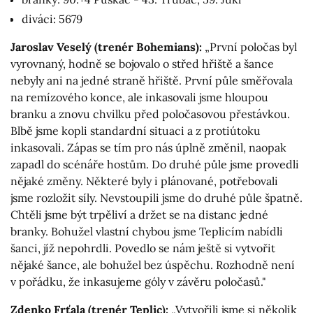
diváci: 5679
Jaroslav Veselý (trenér Bohemians):
„První poločas byl
vyrovnaný, hodně se bojovalo o střed hřiště a šance
nebyly ani na jedné straně hřiště. První půle směřovala
na remízového konce, ale inkasovali jsme hloupou
branku a znovu chvilku před poločasovou přestávkou.
Blbě jsme kopli standardní situaci a z protiútoku
inkasovali. Zápas se tím pro nás úplně změnil, naopak
zapadl do scénáře hostům. Do druhé půle jsme provedli
nějaké změny. Některé byly i plánované, potřebovali
jsme rozložit síly. Nevstoupili jsme do druhé půle špatně.
Chtěli jsme být trpěliví a držet se na distanc jedné
branky. Bohužel vlastní chybou jsme Teplicím nabídli
šanci, jíž nepohrdli. Povedlo se nám ještě si vytvořit
nějaké šance, ale bohužel bez úspěchu. Rozhodně není
v pořádku, že inkasujeme góly v závěru poločasů."
Zdenko Frťala (trenér Teplic):
„Vytvořili jsme si několik