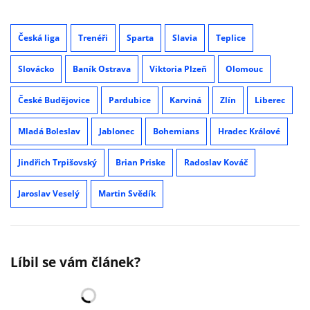
Česká liga
Trenéři
Sparta
Slavia
Teplice
Slovácko
Baník Ostrava
Viktoria Plzeň
Olomouc
České Budějovice
Pardubice
Karviná
Zlín
Liberec
Mladá Boleslav
Jablonec
Bohemians
Hradec Králové
Jindřich Trpišovský
Brian Priske
Radoslav Kováč
Jaroslav Veselý
Martin Svědík
Líbil se vám článek?