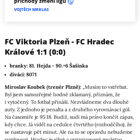
příchody změní ligu
VOJTĚCH MRKLAS
FC Viktoria Plzeň - FC Hradec
Králové 1:1 (0:0)
branky: 81. Hejda - 90.+6 Šašin
ka
diváci: 8071
Miroslav Koubek (trenér Plzně):
„Musím to vstřebat.
Byl jsem samozřejmě hodně zklamaný, přiznám, že
i vytočený. To fotbal přináší. Nezvládneme dva dlouhé
auty. Z jednoho je penalta a z druhého vyrovnávací gól.
Na časomíře je 95:18. Budiž, sudí má právo končit zápas,
kdy chce. Já viděl na cedulce čtvrtého (rozhodčího), že
se nastavuje pět minut. Ale na to se opravdu nebudeme
vymlouvat. Hradec je silné a organizované mužstvo,