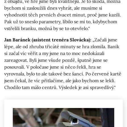
z ofsajdu, ve hře jsme byli kvalitnější. Je to škoda, možná
bychom si zasloužili dnes vyhrát, ale musíme si
vyhodnotit těch prvních dvacet minut, proč jsme kazili.
Pak už to sneslo parametry, líbilo se mi to, kdybychom
vstřelili branku, možná by se to otevřelo.“
Jan Baránek (asistent trenéra Slovácka):
„Začali jsme
lépe, ale od zhruba třicáté minuty se hra zlomila. Baník
si začal víc věřit a my jsme na to moc nedokázali
zareagovat. Byli jsme všude pozdě, špatně jsme se
posouvali. V poločase jsme si něco řekli, hra se
vyrovnala, bylo to ale takové bez šancí. Po červené kartě
jsem čekal, že víc přitlačíme, ale jako bychom se lekli.
Chodilo tam málo centrů. Výsledek je asi spravedlivý.“