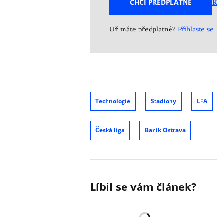
CHCI PŘEDPLATNÉ
K
Už máte předplatné?
Přihlaste se
Technologie
Stadiony
LFA
Česká liga
Baník Ostrava
Líbil se vám článek?