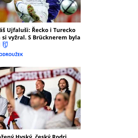
š Ujfaluši: Řecko i Turecko
 si vyžral. S Brücknerem byla
l
PODROUŽEK
žený Hyský, český Rodri,