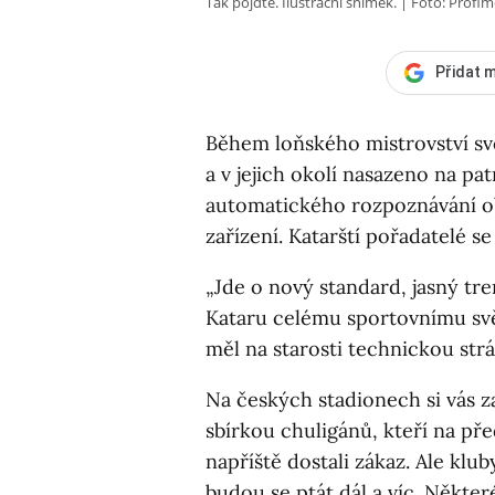
Tak pojďte. Ilustrační snímek.
Foto: Profim
Přidat m
Během loňského mistrovství svě
a v jejich okolí nasazeno na pa
automatického rozpoznávání obl
zařízení. Katarští pořadatelé s
„Jde o nový standard, jasný tr
Kataru celému sportovnímu svě
měl na starosti technickou str
Na českých stadionech si vás 
sbírkou chuligánů, kteří na př
napříště dostali zákaz. Ale klub
budou se ptát dál a víc. Někte