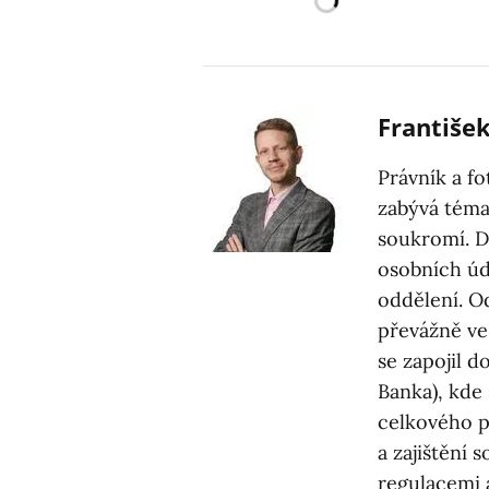
Františ
Právník a f
zabývá téma
soukromí. D
osobních úd
oddělení. O
převážně ve
se zapojil d
Banka), kde 
celkového p
a zajištění
regulacemi 