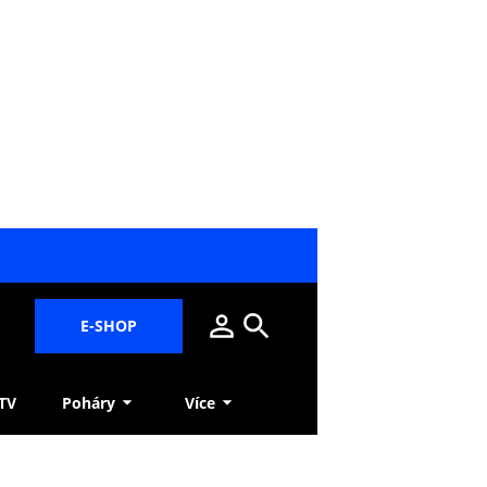
E-SHOP
 TV
Poháry
Více