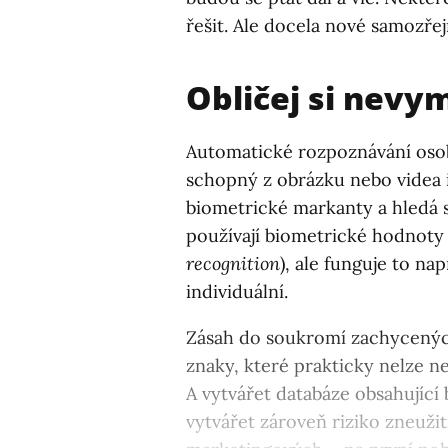
řešit. Ale docela nové samozřej
Obličej si nevy
Automatické rozpoznávání osob 
schopný z obrázku nebo videa i
biometrické markanty a hledá s
používají biometrické hodnoty 
recognition
), ale funguje to nap
individuální.
Zásah do soukromí zachycených
znaky, které prakticky nelze ne
A vytvářet databáze obsahujíc
vytvářet zároveň riziko zneuži