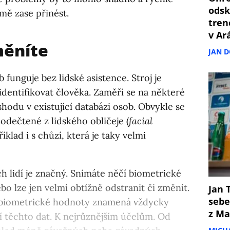
odsk
mě zase přinést.
tren
v Ar
měníte
JAN 
funguje bez lidské asistence. Stroj je
dentifikovat člověka. Zaměří se na některé
hodu v existující databázi osob. Obvykle se
odečtené z lidského obličeje (
facial
říklad i s chůzí, která je taky velmi
 lidí je značný. Snímáte něčí biometrické
bo lze jen velmi obtížně odstranit či změnit.
Jan T
sebe
í biometrické hodnoty znamená vždycky
z Ma
tí těchto dat. K nejrůznějším účelům. Od