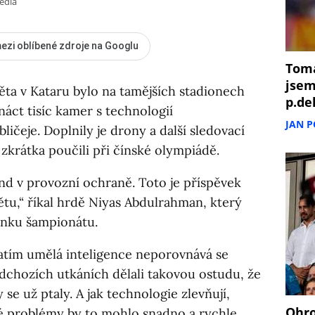
edia
ezi oblíbené zdroje na Googlu
Tomá
jsem
ta v Kataru bylo na tamějších stadionech
p.de
tnáct tisíc kamer s technologií
JAN 
ičeje. Doplnily je drony a další sledovací
e zkrátka poučili při čínské olympiádě.
end v provozní ochraně. Toto je příspěvek
tu,“ říkal hrdě Niyas Abdulrahman, který
ánku šampionátu.
zatím umělá inteligence neporovnává se
edchozích utkáních dělali takovou ostudu, že
y se už ptaly. A jak technologie zlevňují,
Ohro
ré problémy by to mohlo snadno a rychle