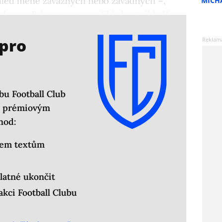
hled méně závažných nebo závadných –,
MICH
řeba po diskriminaci, například na základě
ckého původu.
 pro
bu Football Club
em prémiovým
hod:
šem textům
latné ukončit
kci Football Clubu