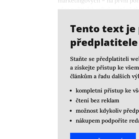
marketingových – na první po
přes politické ovlivňování až t
skutečného či domnělého etni
Tento text je
předplatitele
Staňte se předplatiteli we
a získejte přístup ke vš
článkům a řadu dalších vý
kompletní přístup ke v
čtení bez reklam
možnost kdykoliv předp
nákupem podpoříte reda