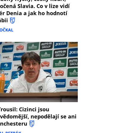
očená Slavia. Co v lize vidí
ér Denia a jak ho hodnotí
ábii
DOČKAL
8
rousil: Cizinci jsou
vědomější, nepodělají se ani
nchesteru