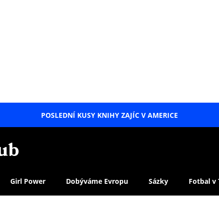
POSLEDNÍ KUSY KNIHY ZAJÍC V AMERICE
LETNÍ
SPECIÁL
Girl Power
Dobýváme Evropu
Sázky
Fotbal v