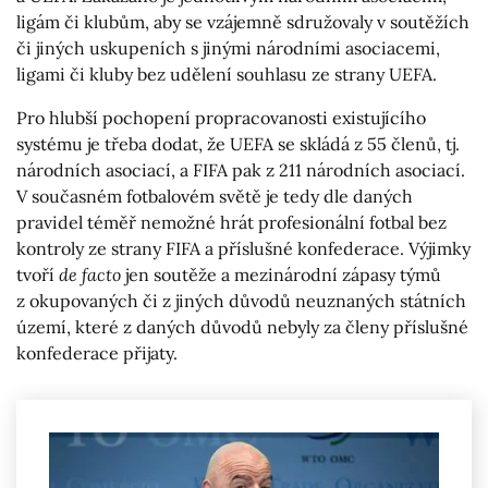
ligám či klubům, aby se vzájemně sdružovaly v soutěžích
či jiných uskupeních s jinými národními asociacemi,
ligami či kluby bez udělení souhlasu ze strany UEFA.
Pro hlubší pochopení propracovanosti existujícího
systému je třeba dodat, že UEFA se skládá z 55 členů, tj.
národních asociací, a FIFA pak z 211 národních asociací.
V současném fotbalovém světě je tedy dle daných
pravidel téměř nemožné hrát profesionální fotbal bez
kontroly ze strany FIFA a příslušné konfederace. Výjimky
tvoří
de facto
jen soutěže a mezinárodní zápasy týmů
z okupovaných či z jiných důvodů neuznaných státních
území, které z daných důvodů nebyly za členy příslušné
konfederace přijaty.