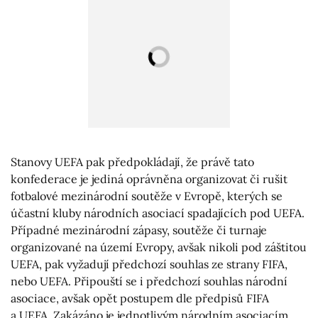
Stanovy UEFA pak předpokládají, že právě tato
konfederace je jediná oprávněna organizovat či rušit
fotbalové mezinárodní soutěže v Evropě, kterých se
účastní kluby národních asociací spadajících pod UEFA.
Případné mezinárodní zápasy, soutěže či turnaje
organizované na území Evropy, avšak nikoli pod záštitou
UEFA, pak vyžadují předchozí souhlas ze strany FIFA,
nebo UEFA. Připouští se i předchozí souhlas národní
asociace, avšak opět postupem dle předpisů FIFA
a UEFA. Zakázáno je jednotlivým národním asociacím,