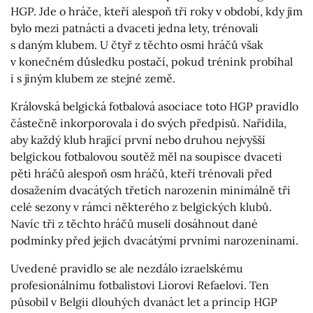
HGP. Jde o hráče, kteří alespoň tři roky v období, kdy jim
bylo mezi patnácti a dvaceti jedna lety, trénovali
s daným klubem. U čtyř z těchto osmi hráčů však
v konečném důsledku postačí, pokud trénink probíhal
i s jiným klubem ze stejné země.
Královská belgická fotbalová asociace toto HGP pravidlo
částečně inkorporovala i do svých předpisů. Nařídila,
aby každý klub hrající první nebo druhou nejvyšší
belgickou fotbalovou soutěž měl na soupisce dvaceti
pěti hráčů alespoň osm hráčů, kteří trénovali před
dosažením dvacátých třetích narozenin minimálně tři
celé sezony v rámci některého z belgických klubů.
Navíc tři z těchto hráčů museli dosáhnout dané
podmínky před jejich dvacátými prvními narozeninami.
Uvedené pravidlo se ale nezdálo izraelskému
profesionálnímu fotbalistovi Liorovi Refaelovi. Ten
působil v Belgii dlouhých dvanáct let a princip HGP