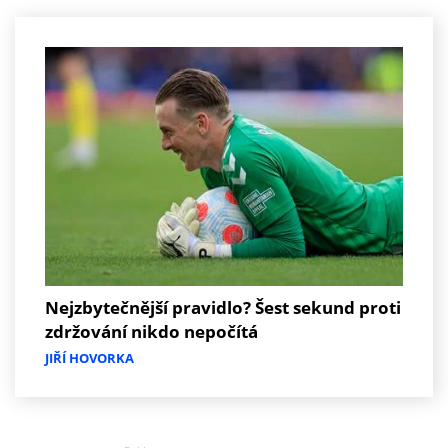
Nejzbytečnější pravidlo? Šest sekund proti
zdržování nikdo nepočítá
JIŘÍ HOVORKA