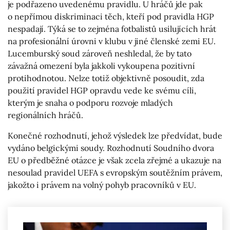
je podřazeno uvedenému pravidlu. U hráčů jde pak
o nepřímou diskriminaci těch, kteří pod pravidla HGP
nespadají. Týká se to zejména fotbalistů usilujících hrát
na profesionální úrovni v klubu v jiné členské zemi EU.
Lucemburský soud zároveň neshledal, že by tato
závažná omezení byla jakkoli vykoupena pozitivní
protihodnotou. Nelze totiž objektivně posoudit, zda
použití pravidel HGP opravdu vede ke svému cíli,
kterým je snaha o podporu rozvoje mladých
regionálních hráčů.
Konečné rozhodnutí, jehož výsledek lze předvídat, bude
vydáno belgickými soudy. Rozhodnutí Soudního dvora
EU o předběžné otázce je však zcela zřejmé a ukazuje na
nesoulad pravidel UEFA s evropským soutěžním právem,
jakožto i právem na volný pohyb pracovníků v EU.