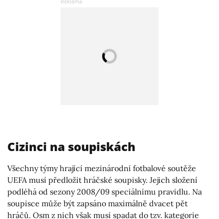
Cizinci na soupiskách
Všechny týmy hrající mezinárodní fotbalové soutěže
UEFA musí předložit hráčské soupisky. Jejich složení
podléhá od sezony 2008/09 speciálnímu pravidlu. Na
soupisce může být zapsáno maximálně dvacet pět
hráčů. Osm z nich však musí spadat do tzv. kategorie