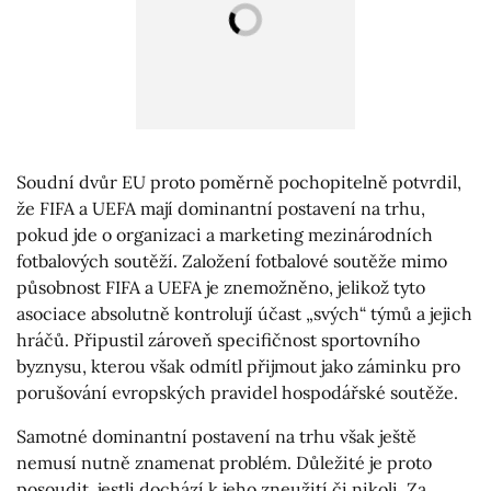
Soudní dvůr EU proto poměrně pochopitelně potvrdil,
že FIFA a UEFA mají dominantní postavení na trhu,
pokud jde o organizaci a marketing mezinárodních
fotbalových soutěží. Založení fotbalové soutěže mimo
působnost FIFA a UEFA je znemožněno, jelikož tyto
asociace absolutně kontrolují účast „svých“ týmů a jejich
hráčů. Připustil zároveň specifičnost sportovního
byznysu, kterou však odmítl přijmout jako záminku pro
porušování evropských pravidel hospodářské soutěže.
Samotné dominantní postavení na trhu však ještě
nemusí nutně znamenat problém. Důležité je proto
posoudit, jestli dochází k jeho zneužití či nikoli. Za