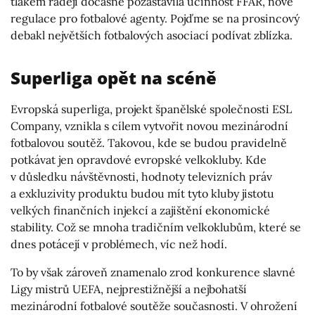
tlakem raději dočasně pozastavila účinnost FFAR, nové
regulace pro fotbalové agenty. Pojďme se na prosincový
debakl největších fotbalových asociací podívat zblízka.
Superliga opět na scéně
Evropská superliga, projekt španělské společnosti ESL
Company, vznikla s cílem vytvořit novou mezinárodní
fotbalovou soutěž. Takovou, kde se budou pravidelně
potkávat jen opravdové evropské velkokluby. Kde
v důsledku návštěvnosti, hodnoty televizních práv
a exkluzivity produktu budou mít tyto kluby jistotu
velkých finančních injekcí a zajištění ekonomické
stability. Což se mnoha tradičním velkoklubům, které se
dnes potácejí v problémech, víc než hodí.
To by však zároveň znamenalo zrod konkurence slavné
Ligy mistrů UEFA, nejprestižnější a nejbohatší
mezinárodní fotbalové soutěže současnosti. V ohrožení