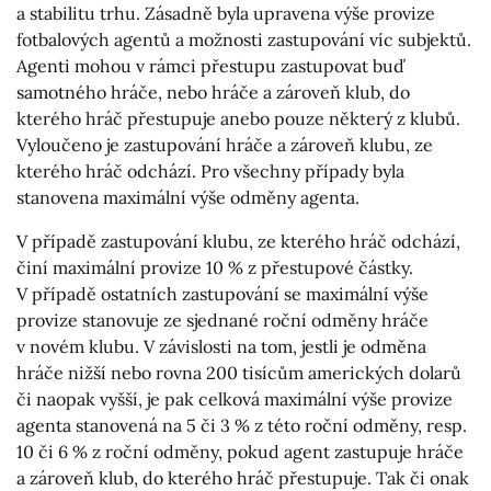
a stabilitu trhu. Zásadně byla upravena výše provize
fotbalových agentů a možnosti zastupování víc subjektů.
Agenti mohou v rámci přestupu zastupovat buď
samotného hráče, nebo hráče a zároveň klub, do
kterého hráč přestupuje anebo pouze některý z klubů.
Vyloučeno je zastupování hráče a zároveň klubu, ze
kterého hráč odchází. Pro všechny případy byla
stanovena maximální výše odměny agenta.
V případě zastupování klubu, ze kterého hráč odchází,
činí maximální provize 10 % z přestupové částky.
V případě ostatních zastupování se maximální výše
provize stanovuje ze sjednané roční odměny hráče
v novém klubu. V závislosti na tom, jestli je odměna
hráče nižší nebo rovna 200 tisícům amerických dolarů
či naopak vyšší, je pak celková maximální výše provize
agenta stanovená na 5 či 3 % z této roční odměny, resp.
10 či 6 % z roční odměny, pokud agent zastupuje hráče
a zároveň klub, do kterého hráč přestupuje. Tak či onak