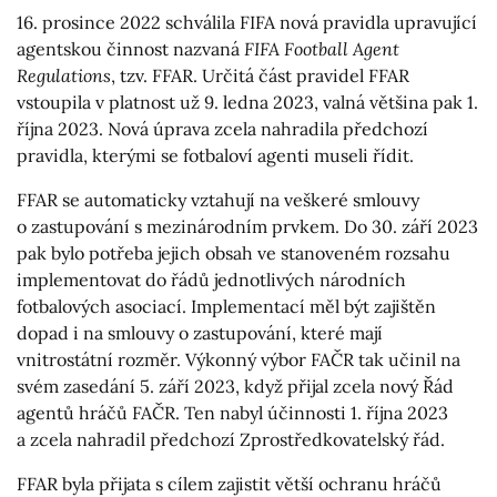
16. prosince 2022 schválila FIFA nová pravidla upravující
agentskou činnost nazvaná
FIFA Football Agent
Regulations
, tzv. FFAR. Určitá část pravidel FFAR
vstoupila v platnost už 9. ledna 2023, valná většina pak 1.
října 2023. Nová úprava zcela nahradila předchozí
pravidla, kterými se fotbaloví agenti museli řídit.
FFAR se automaticky vztahují na veškeré smlouvy
o zastupování s mezinárodním prvkem. Do 30. září 2023
pak bylo potřeba jejich obsah ve stanoveném rozsahu
implementovat do řádů jednotlivých národních
fotbalových asociací. Implementací měl být zajištěn
dopad i na smlouvy o zastupování, které mají
vnitrostátní rozměr. Výkonný výbor FAČR tak učinil na
svém zasedání 5. září 2023, když přijal zcela nový Řád
agentů hráčů FAČR. Ten nabyl účinnosti 1. října 2023
a zcela nahradil předchozí Zprostředkovatelský řád.
FFAR byla přijata s cílem zajistit větší ochranu hráčů