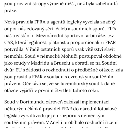
jsou provizní stropy výrazně nižší, než byla zaběhnutá
praxe.
Nová pravidla FFRA u agentů logicky vyvolala značný
odpor následovaný sérií žalob a soudních sporů. FIFA
našla zastání u Mezinárodní sportovní arbitráže, tzv.
CAS, která legálnost, platnost a proporcionalitu FFAR
potvrdila. V řadě ostatních sporů však vítězství slavit
nemohla. Soud v německé Mohuči postupoval obdobně
jako soudy v Madridu a Bruselu a obrátil se na Soudní
dvůr EU s žádostí o rozhodnutí o předběžné otázce, zda
jsou pravidla FFAR v souladu s evropským soutěžním
právem. Očekává se, že se lucemburský soud k dané
otázce vyjádří v prvním čtvrtletí tohoto roku.
Soud v Dortmundu zároveň zakázal implementaci
některých článků pravidel FFAR do národní fotbalové
legislativy z důvodu jejich rozporu s německým
soutěžním právem. V Anglii probíhalo rozhodčí řízení