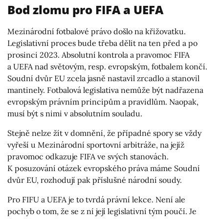
Bod zlomu pro FIFA a UEFA
Mezinárodní fotbalové právo došlo na křižovatku.
Legislativní proces bude třeba dělit na ten před a po
prosinci 2023. Absolutní kontrola a pravomoc FIFA
a UEFA nad světovým, resp. evropským, fotbalem končí.
Soudní dvůr EU zcela jasně nastavil zrcadlo a stanovil
mantinely. Fotbalová legislativa nemůže být nadřazena
evropským právním principům a pravidlům. Naopak,
musí být s nimi v absolutním souladu.
Stejně nelze žít v domnění, že případné spory se vždy
vyřeší u Mezinárodní sportovní arbitráže, na jejíž
pravomoc odkazuje FIFA ve svých stanovách.
K posuzování otázek evropského práva máme Soudní
dvůr EU, rozhodují pak příslušné národní soudy.
Pro FIFU a UEFA je to tvrdá právní lekce. Není ale
pochyb o tom, že se z ní její legislativní tým poučí. Je