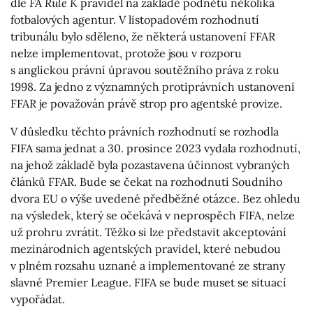
dle
FA Rule K
pravidel na základě podnětu několika
fotbalových agentur. V listopadovém rozhodnutí
tribunálu bylo sděleno, že některá ustanovení FFAR
nelze implementovat, protože jsou v rozporu
s anglickou právní úpravou soutěžního práva z roku
1998. Za jedno z významných protiprávních ustanovení
FFAR je považován právě strop pro agentské provize.
V důsledku těchto právních rozhodnutí se rozhodla
FIFA sama jednat a 30. prosince 2023 vydala rozhodnutí,
na jehož základě byla pozastavena účinnost vybraných
článků FFAR. Bude se čekat na rozhodnutí Soudního
dvora EU o výše uvedené předběžné otázce. Bez ohledu
na výsledek, který se očekává v neprospěch FIFA, nelze
už prohru zvrátit. Těžko si lze představit akceptování
mezinárodních agentských pravidel, které nebudou
v plném rozsahu uznané a implementované ze strany
slavné Premier League. FIFA se bude muset se situací
vypořádat.