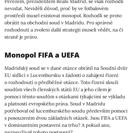
Pérezem, prezidentem Realu Madrid, se však rozhodli
nevzdat. Neviděli důvod, proč by ve fotbalovém
prostředí musel existovat monopol. Rozhodli se proto
obrátit na obchodní soud v Madridu. Pro správné
rozhodnutí a zvolení další strategii museli vědět, na čí
straně je právo.
Monopol FIFA a UEFA
Madridský soud se v dané otázce obrátil na Soudní dvůr
EU sídlící v Lucembursku s žádostí o zahájení řízení
o rozhodnutí o předběžné otázce. Toto řízení slouží
soudům všech členských států EU a jeho cílem je
pomoci těmto soudům s otázkami týkajícími se výkladu
a platnosti evropského práva. Soud v Madridu
potřeboval od lucemburského soudu především pomoci
s posouzením dvou základních otázek. Jsou FIFA a UEFA
v dominantním postavení na trhu? A pokud ano,
nezneužívají tohoto postavení?