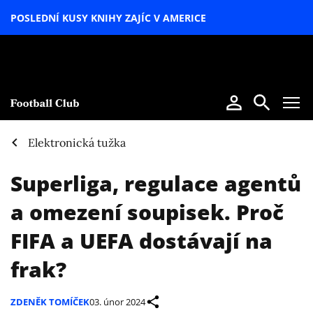
POSLEDNÍ KUSY KNIHY ZAJÍC V AMERICE
LETNÍ
SPECIÁL
Elektronická tužka
Superliga, regulace agentů
a omezení soupisek. Proč
FIFA a UEFA dostávají na
frak?
ZDENĚK TOMÍČEK
03. únor 2024