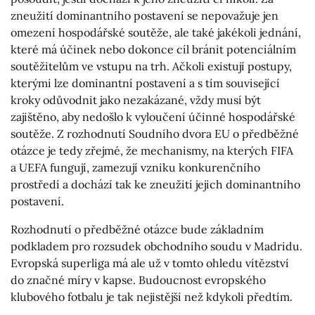
zneužití dominantního postavení se nepovažuje jen
omezení hospodářské soutěže, ale také jakékoli jednání,
které má účinek nebo dokonce cíl bránit potenciálním
soutěžitelům ve vstupu na trh. Ačkoli existují postupy,
kterými lze dominantní postavení a s tím související
kroky odůvodnit jako nezakázané, vždy musí být
zajištěno, aby nedošlo k vyloučení účinné hospodářské
soutěže. Z rozhodnutí Soudního dvora EU o předběžné
otázce je tedy zřejmé, že mechanismy, na kterých FIFA
a UEFA fungují, zamezují vzniku konkurenčního
prostředí a dochází tak ke zneužití jejich dominantního
postavení.
Rozhodnutí o předběžné otázce bude základním
podkladem pro rozsudek obchodního soudu v Madridu.
Evropská superliga má ale už v tomto ohledu vítězství
do značné míry v kapse. Budoucnost evropského
klubového fotbalu je tak nejistější než kdykoli předtím.