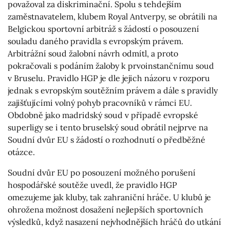
považoval za diskriminační. Spolu s tehdejším
zaměstnavatelem, klubem Royal Antverpy, se obrátili na
Belgickou sportovní arbitráž s žádostí o posouzení
souladu daného pravidla s evropským právem.
Arbitrážní soud žalobní návrh odmítl, a proto
pokračovali s podáním žaloby k prvoinstančnímu soud
v Bruselu. Pravidlo HGP je dle jejich názoru v rozporu
jednak s evropským soutěžním právem a dále s pravidly
zajišťujícími volný pohyb pracovníků v rámci EU.
Obdobně jako madridský soud v případě evropské
superligy se i tento bruselský soud obrátil nejprve na
Soudní dvůr EU s žádostí o rozhodnutí o předběžné
otázce.
Soudní dvůr EU po posouzení možného porušení
hospodářské soutěže uvedl, že pravidlo HGP
omezujeme jak kluby, tak zahraniční hráče. U klubů je
ohrožena možnost dosažení nejlepších sportovních
výsledků, když nasazení nejvhodnějších hráčů do utkání