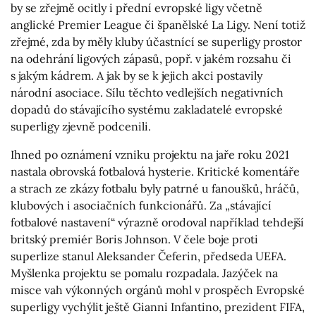
by se zřejmě ocitly i přední evropské ligy včetně
anglické Premier League či španělské La Ligy. Není totiž
zřejmé, zda by měly kluby účastnící se superligy prostor
na odehrání ligových zápasů, popř. v jakém rozsahu či
s jakým kádrem. A jak by se k jejich akci postavily
národní asociace. Sílu těchto vedlejších negativních
dopadů do stávajícího systému zakladatelé evropské
superligy zjevně podcenili.
Ihned po oznámení vzniku projektu na jaře roku 2021
nastala obrovská fotbalová hysterie. Kritické komentáře
a strach ze zkázy fotbalu byly patrné u fanoušků, hráčů,
klubových i asociačních funkcionářů. Za „stávající
fotbalové nastavení“ výrazně orodoval například tehdejší
britský premiér Boris Johnson. V čele boje proti
superlize stanul Aleksander Čeferin, předseda UEFA.
Myšlenka projektu se pomalu rozpadala. Jazýček na
misce vah výkonných orgánů mohl v prospěch Evropské
superligy vychýlit ještě Gianni Infantino, prezident FIFA,