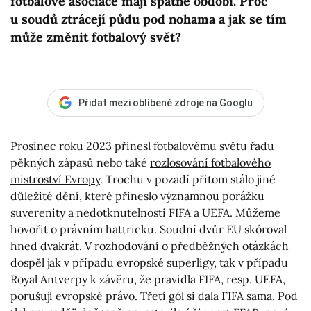
fotbalové asociace mají špatné období. Proč
u soudů ztrácejí půdu pod nohama a jak se tím
může změnit fotbalový svět?
Přidat mezi oblíbené zdroje na Googlu
Prosinec roku 2023 přinesl fotbalovému světu řadu
pěkných zápasů nebo také
rozlosování fotbalového
mistroství Evropy
. Trochu v pozadí přitom stálo jiné
důležité dění, které přineslo významnou porážku
suverenity a nedotknutelnosti FIFA a UEFA. Můžeme
hovořit o právním hattricku. Soudní dvůr EU skóroval
hned dvakrát. V rozhodování o předběžných otázkách
dospěl jak v případu evropské superligy, tak v případu
Royal Antverpy k závěru, že pravidla FIFA, resp. UEFA,
porušují evropské právo. Třetí gól si dala FIFA sama. Pod