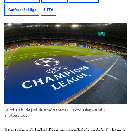
Konferenční liga
UEFA
Za rok už bude jiná. Ilustrační snímek.
Foto: Oleg Batrak /
Shutterstock
Startuje základní fáze evropských pohárů, která