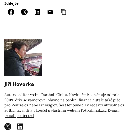
Sdílejte:
Jiří Hovorka
Autor a editor webu Football Clubu. Novinařině se věnuje od roku
2009, dřív se zaměřoval hlavně na osobní finance a stále také píše
pro Peníze.cz nebo Finmag.cz. Šest let působil v redakci Aktuálně.cz.
Fotbal už si dřív zkoušel s vlastním webem FotbalJinak.cz. E-mail:
[email protected]