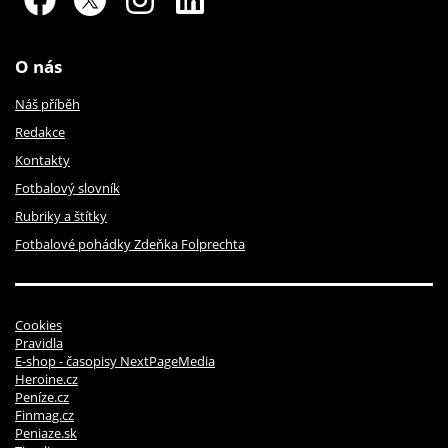
O nás
Náš příběh
Redakce
Kontakty
Fotbalový slovník
Rubriky a štítky
Fotbalové pohádky Zdeňka Folprechta
Cookies
Pravidla
E-shop - časopisy NextPageMedia
Heroine.cz
Peníze.cz
Finmag.cz
Peniaze.sk