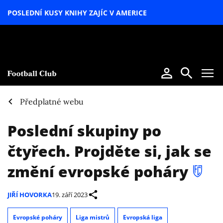
POSLEDNÍ KUSY KNIHY ZAJÍC V AMERICE
LETNÍ
SPECIÁL
Předplatné webu
Poslední skupiny po
čtyřech. Projděte si, jak se
změní evropské poháry
JIŘÍ HOVORKA
19. září 2023
Evropské poháry
Liga mistrů
Evropská liga