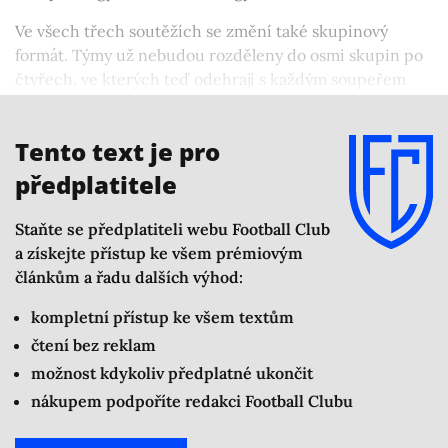
Ve všech třech soutěžích se změní také skupinový
formát. Týmy už nebudou rozděleny do osmi skupin po
čtyřech, ve kterých teď odehrají s každým soupeřem
dvojzápas doma/venku. Nově v takzvaném švýcarském
modelu bude jedna společná tabulka pro každou soutěž.
Tento text je pro
předplatitele
Staňte se předplatiteli webu Football Club
a získejte přístup ke všem prémiovým
článkům a řadu dalších výhod:
kompletní přístup ke všem textům
čtení bez reklam
možnost kdykoliv předplatné ukončit
nákupem podpoříte redakci Football Clubu