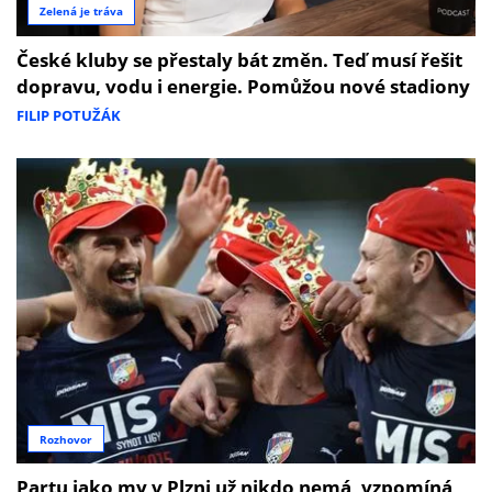
Zelená je tráva
České kluby se přestaly bát změn. Teď musí řešit
dopravu, vodu i energie. Pomůžou nové stadiony
FILIP POTUŽÁK
Rozhovor
Partu jako my v Plzni už nikdo nemá, vzpomíná