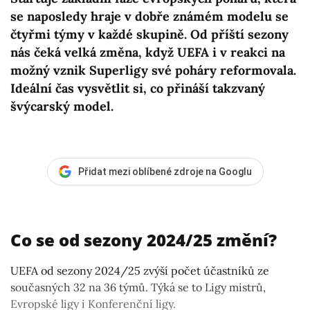
se naposledy hraje v dobře známém modelu se
čtyřmi týmy v každé skupině. Od příští sezony
nás čeká velká změna, když UEFA i v reakci na
možný vznik Superligy své poháry reformovala.
Ideální čas vysvětlit si, co přináší takzvaný
švýcarský model.
Přidat mezi oblíbené zdroje na Googlu
Co se od sezony 2024/25 změní?
UEFA od sezony 2024/25 zvýší počet účastníků ze
současných 32 na 36 týmů. Týká se to Ligy mistrů,
Evropské ligy i Konferenční ligy.