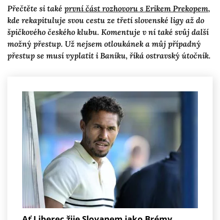
Přečtěte si také
první část rozhovoru s Erikem Prekopem
,
kde rekapituluje svou cestu ze třetí slovenské ligy až do
špičkového českého klubu. Komentuje v ní také svůj další
možný přestup. Už nejsem otloukánek a můj případný
přestup se musí vyplatit i Baníku, říká ostravský útočník.
Ať Liberec žije Slovanem jako Brémy