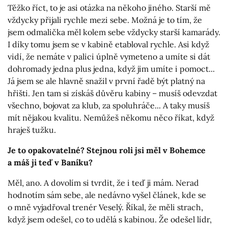
Těžko říct, to je asi otázka na někoho jiného. Starší mě
vždycky přijali rychle mezi sebe. Možná je to tím, že
jsem odmalička měl kolem sebe vždycky starší kamarády.
I díky tomu jsem se v kabině etabloval rychle. Asi když
vidí, že nemáte v palici úplně vymeteno a umíte si dát
dohromady jedna plus jedna, když jim umíte i pomoct...
Já jsem se ale hlavně snažil v první řadě být platný na
hřišti. Jen tam si získáš důvěru kabiny – musíš odevzdat
všechno, bojovat za klub, za spoluhráče... A taky musíš
mít nějakou kvalitu. Nemůžeš někomu něco říkat, když
hraješ tužku.
Je to opakovatelné? Stejnou roli jsi měl v Bohemce
a máš ji teď v Baníku?
Měl, ano. A dovolím si tvrdit, že i teď ji mám. Nerad
hodnotím sám sebe, ale nedávno vyšel článek, kde se
o mně vyjadřoval trenér Veselý. Říkal, že měli strach,
když jsem odešel, co to udělá s kabinou. Že odešel lídr,