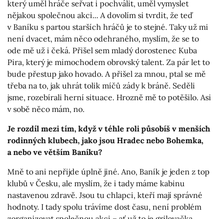
který uměl hráče seřvat i pochválit, uměl vymyslet
nějakou společnou akci... A dovolím si tvrdit, že teď
v Baníku s partou starších hráčů je to stejné. Taky už mi
není dvacet, mám něco odehraného, myslím, že se to
ode mě už i čeká. Přišel sem mladý dorostenec Kuba
Pira, který je mimochodem obrovský talent. Za pár let to
bude přestup jako hovado. A přišel za mnou, ptal se mě
třeba na to, jak uhrát tolik míčů zády k bráně. Seděli
jsme, rozebírali herní situace. Hrozně mě to potěšilo. Asi
v sobě něco mám, no.
Je rozdíl mezi tím, když v téhle roli působíš v menších
rodinných klubech, jako jsou Hradec nebo Bohemka,
a nebo ve větším Baníku?
Mně to ani nepřijde úplně jiné. Ano, Baník je jeden z top
klubů v Česku, ale myslím, že i tady máme kabinu
nastavenou zdravě. Jsou tu chlapci, kteří mají správné
hodnoty. I tady spolu trávíme dost času, není problém
zorganizovat společnou akci – ať už to je grilovačka,