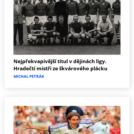
Nejpřekvapivější titul v dějinách ligy.
Hradečtí mistři ze škvárového plácku
MICHAL PETRÁK