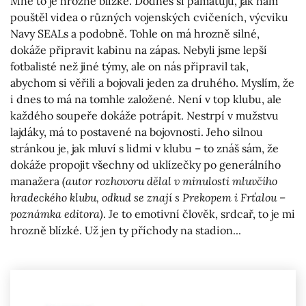
Mně to je hrozně blízké. Dodnes si pamatuju, jak nám
pouštěl videa o různých vojenských cvičeních, výcviku
Navy SEALs a podobně. Tohle on má hrozně silné,
dokáže připravit kabinu na zápas. Nebyli jsme lepší
fotbalisté než jiné týmy, ale on nás připravil tak,
abychom si věřili a bojovali jeden za druhého. Myslím, že
i dnes to má na tomhle založené. Není v top klubu, ale
každého soupeře dokáže potrápit. Nestrpí v mužstvu
lajdáky, má to postavené na bojovnosti. Jeho silnou
stránkou je, jak mluví s lidmi v klubu – to znáš sám, že
dokáže propojit všechny od uklízečky po generálního
manažera
(autor rozhovoru dělal v minulosti mluvčího
hradeckého klubu, odkud se znají s Prekopem i Frťalou –
poznámka editora)
. Je to emotivní člověk, srdcař, to je mi
hrozně blízké. Už jen ty příchody na stadion...