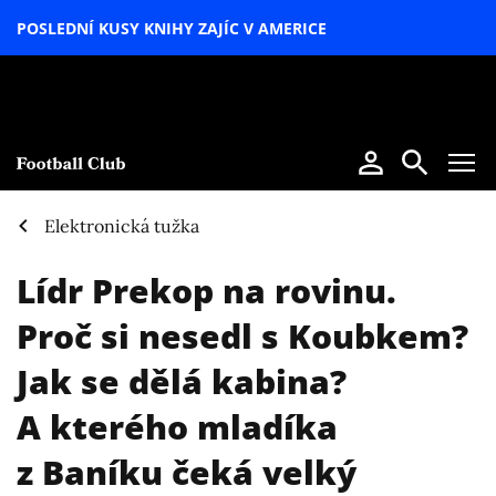
POSLEDNÍ KUSY KNIHY ZAJÍC V AMERICE
LETNÍ
SPECIÁL
Elektronická tužka
Lídr Prekop na rovinu.
Proč si nesedl s Koubkem?
Jak se dělá kabina?
A kterého mladíka
z Baníku čeká velký