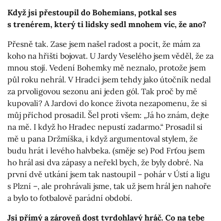
Když jsi přestoupil do Bohemians, potkal ses
s trenérem, který ti lidsky sedl mnohem víc, že ano?
Přesně tak. Zase jsem našel radost a pocit, že mám za
koho na hřišti bojovat. U Jardy Veselého jsem věděl, že za
mnou stojí. Vedení Bohemky mě neznalo, protože jsem
půl roku nehrál. V Hradci jsem tehdy jako útočník nedal
za prvoligovou sezonu ani jeden gól. Tak proč by mě
kupovali? A Jardovi do konce života nezapomenu, že si
můj příchod prosadil. Šel proti všem: „Já ho znám, dejte
na mě. I když ho Hradec nepustí zadarmo.“ Prosadil si
mě u pana Držmíška, i když argumentoval stylem, že
budu hrát i levého halvbeka. (směje se) Pod Frťou jsem
ho hrál asi dva zápasy a neřekl bych, že byly dobré. Na
první dvě utkání jsem tak nastoupil – pohár v Ústí a ligu
s Plzní –, ale prohrávali jsme, tak už jsem hrál jen nahoře
a bylo to fotbalově parádní období.
Jsi přímý a zároveň dost tvrdohlavý hráč. Co na tebe