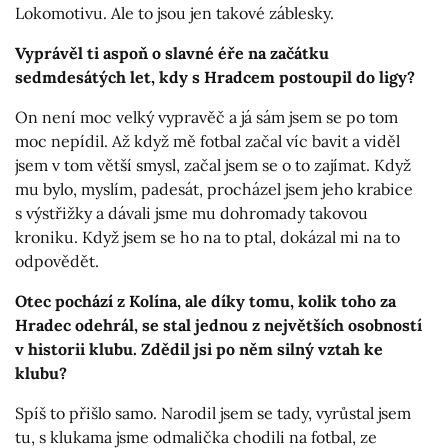
Lokomotivu. Ale to jsou jen takové záblesky.
Vyprávěl ti aspoň o slavné éře na začátku
sedmdesátých let, kdy s Hradcem postoupil do ligy?
On není moc velký vypravěč a já sám jsem se po tom
moc nepídil. Až když mě fotbal začal víc bavit a viděl
jsem v tom větší smysl, začal jsem se o to zajímat. Když
mu bylo, myslím, padesát, procházel jsem jeho krabice
s výstřižky a dávali jsme mu dohromady takovou
kroniku. Když jsem se ho na to ptal, dokázal mi na to
odpovědět.
Otec pochází z Kolína, ale díky tomu, kolik toho za
Hradec odehrál, se stal jednou z největších osobností
v historii klubu. Zdědil jsi po něm silný vztah ke
klubu?
Spíš to přišlo samo. Narodil jsem se tady, vyrůstal jsem
tu, s klukama jsme odmalička chodili na fotbal, ze