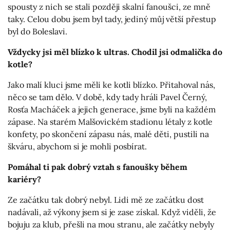
spousty z nich se stali později skalní fanoušci, ze mně
taky. Celou dobu jsem byl tady, jediný můj větší přestup
byl do Boleslavi.
Vždycky jsi měl blízko k ultras. Chodil jsi odmalička do
kotle?
Jako malí kluci jsme měli ke kotli blízko. Přitahoval nás,
něco se tam dělo. V době, kdy tady hráli Pavel Černý,
Rosťa Macháček a jejich generace, jsme byli na každém
zápase. Na starém Malšovickém stadionu létaly z kotle
konfety, po skončení zápasu nás, malé děti, pustili na
škváru, abychom si je mohli posbírat.
Pomáhal ti pak dobrý vztah s fanoušky během
kariéry?
Ze začátku tak dobrý nebyl. Lidi mě ze začátku dost
nadávali, až výkony jsem si je zase získal. Když viděli, že
bojuju za klub, přešli na mou stranu, ale začátky nebyly