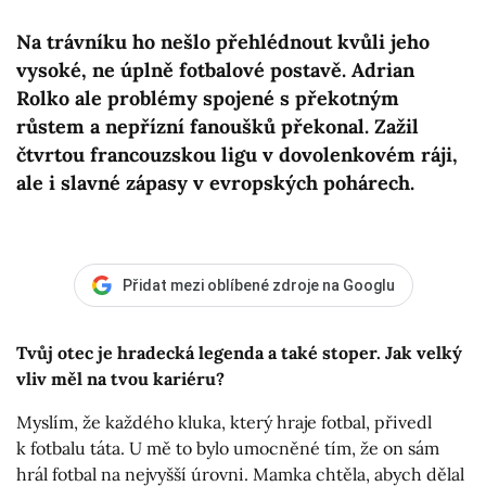
Na trávníku ho nešlo přehlédnout kvůli jeho
vysoké, ne úplně fotbalové postavě. Adrian
Rolko ale problémy spojené s překotným
růstem a nepřízní fanoušků překonal. Zažil
čtvrtou francouzskou ligu v dovolenkovém ráji,
ale i slavné zápasy v evropských pohárech.
Přidat mezi oblíbené zdroje na Googlu
Tvůj otec je hradecká legenda a také stoper. Jak velký
vliv měl na tvou kariéru?
Myslím, že každého kluka, který hraje fotbal, přivedl
k fotbalu táta. U mě to bylo umocněné tím, že on sám
hrál fotbal na nejvyšší úrovni. Mamka chtěla, abych dělal