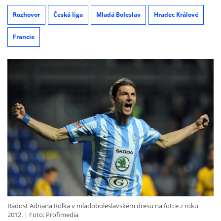
Rozhovor
Česká liga
Mladá Boleslav
Hradec Králové
Francie
Radost Adriana Rolka v mladoboleslavském dresu na fotce z roku
2012.
Foto: Profimedia