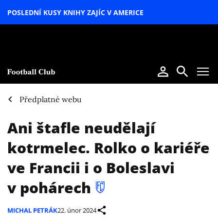
POSLEDNÍ KUSY KNIHY ZAJÍC V AMERICE
LETNÍ
SPECIÁL
Předplatné webu
Ani štafle neudělají
kotrmelec. Rolko o kariéře
ve Francii i o Boleslavi
v pohárech
MICHAL PETRÁK
22. únor 2024