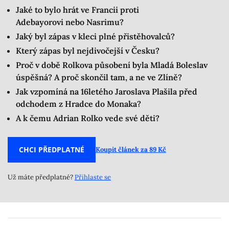
Jaké to bylo hrát ve Francii proti
Adebayorovi nebo Nasrimu?
Jaký byl zápas v kleci plné přistěhovalců?
Který zápas byl nejdivočejší v Česku?
Proč v době Rolkova působení byla Mladá Boleslav
úspěšná? A proč skončil tam, a ne ve Zlíně?
Jak vzpomíná na 16letého Jaroslava Plašila před
odchodem z Hradce do Monaka?
A k čemu Adrian Rolko vede své děti?
CHCI PŘEDPLATNÉ
Koupit článek za 89 Kč
Už máte předplatné?
Přihlaste se