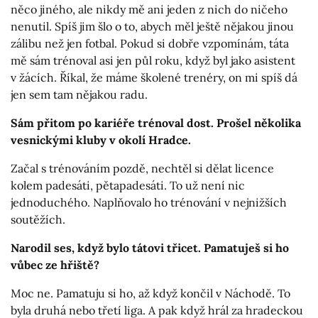
něco jiného, ale nikdy mě ani jeden z nich do ničeho
nenutil. Spíš jim šlo o to, abych měl ještě nějakou jinou
zálibu než jen fotbal. Pokud si dobře vzpomínám, táta
mě sám trénoval asi jen půl roku, když byl jako asistent
v žácích. Říkal, že máme školené trenéry, on mi spíš dá
jen sem tam nějakou radu.
Sám přitom po kariéře trénoval dost. Prošel několika
vesnickými kluby v okolí Hradce.
Začal s trénováním pozdě, nechtěl si dělat licence
kolem padesáti, pětapadesáti. To už není nic
jednoduchého. Naplňovalo ho trénování v nejnižších
soutěžích.
Narodil ses, když bylo tátovi třicet. Pamatuješ si ho
vůbec ze hřiště?
Moc ne. Pamatuju si ho, až když končil v Náchodě. To
byla druhá nebo třetí liga. A pak když hrál za hradeckou