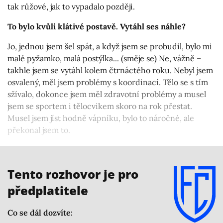
tak růžové, jak to vypadalo později.
To bylo kvůli klátivé postavě. Vytáhl ses náhle?
Jo, jednou jsem šel spát, a když jsem se probudil, bylo mi
malé pyžamko, malá postýlka... (směje se) Ne, vážně –
takhle jsem se vytáhl kolem čtrnáctého roku. Nebyl jsem
osvalený, měl jsem problémy s koordinací. Tělo se s tím
sžívalo, dokonce jsem měl zdravotní problémy a musel
jsem se sportem i tělocvikem skoro na rok přestat.
Musel jsem jíst hodně vápníku, bylo to náročné, ale
překonal jsem to.
Měl jsi nějaké zvláštní cvičení a výživu – vedle toho
vápníku?
Tento rozhovor je pro
předplatitele
Co se dál dozvíte: