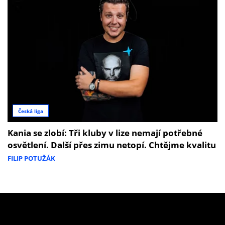
Česká liga
Kania se zlobí: Tři kluby v lize nemají potřebné
osvětlení. Další přes zimu netopí. Chtějme kvalitu
FILIP POTUŽÁK