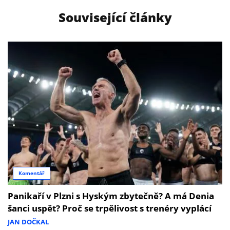
Související články
Komentář
Panikaří v Plzni s Hyským zbytečně? A má Denia
šanci uspět? Proč se trpělivost s trenéry vyplácí
JAN DOČKAL