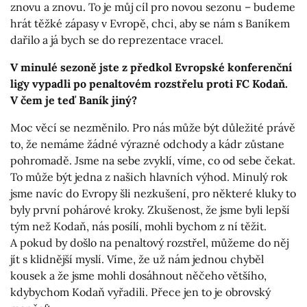
znovu a znovu. To je můj cíl pro novou sezonu – budeme
hrát těžké zápasy v Evropě, chci, aby se nám s Baníkem
dařilo a já bych se do reprezentace vracel.
V minulé sezoně jste z předkol Evropské konferenční
ligy vypadli po penaltovém rozstřelu proti FC Kodaň.
V čem je teď Baník jiný?
Moc věcí se nezměnilo. Pro nás může být důležité právě
to, že nemáme žádné výrazné odchody a kádr zůstane
pohromadě. Jsme na sebe zvyklí, víme, co od sebe čekat.
To může být jedna z našich hlavních výhod. Minulý rok
jsme navíc do Evropy šli nezkušení, pro některé kluky to
byly první pohárové kroky. Zkušenost, že jsme byli lepší
tým než Kodaň, nás posílí, mohli bychom z ní těžit.
A pokud by došlo na penaltový rozstřel, můžeme do něj
jít s klidnější myslí. Víme, že už nám jednou chyběl
kousek a že jsme mohli dosáhnout něčeho většího,
kdybychom Kodaň vyřadili. Přece jen to je obrovský