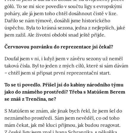
gólů. To se mi sice povedlo v součtu ligy s evropskými
poháry, ale já jsem toho chtěl dosáhnout čistě v lize.
Dařilo se nám týmově, dosáhli jsme historického
úspěchu. Byla to krásná sezona, jedna z nejlepších, jaké
jsem zažil. Ale životní období snad ještě přijde.
Červnovou pozvánku do reprezentace jsi čekal?
Doufal jsem v ni, i když jsem v závěru sezony už neměl
taková čísla. Byl to jeden z mých cílů, které si sám dávám
– chtěl jsem si připsat první reprezentační start.
To se ti povedlo. Přišel jsi do kabiny národního týmu
jako do známého prostředí? Třeba s Matúšem Berem
se znáš z Trenčína, ne?
S Matúšem se znám, ale jinak bych řekl, že jsem šel do
neznámého prostředí. Sám jsem nevěděl, co od toho
mám čekat, jak mě kluci přijmou, jak budou reagovat.
Z české ligy jsem znal i Ivana Schranzika, s několika