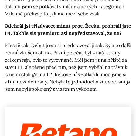
dalšími jsem se potkával v mládežnických kategoriích.
Mile mě překvapilo, jak mě mezi sebe vzali.
Odehrál jsi třiadvacet minut proti Řecku, prohráli jste
1:4. Takhle sis premiéru asi nepředstavoval, že ne?
Přesně tak. Debut jsem si představoval jinak. Byla to další
cenná zkušenost, no. První poločas byl z naší strany
celkem fajn, bylo to vyrovnané. Měl jsem jít na hřiště za
stavu 1:1, ale těsně před tím, než jsem vyběhl na trávník,
jsme dostali gól na 1:2. Řekové nás zatlačili, moc jsme si
s tím nevěděli rady. Nebyla to jednoduchá situace, ani já
jsem nebyl spokojený s vlastním výkonem.