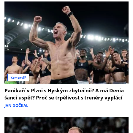
Komentář
Panikaří v Plzni s Hyským zbytečně? A má Denia
šanci uspět? Proč se trpělivost s trenéry vyplácí
JAN DOČKAL