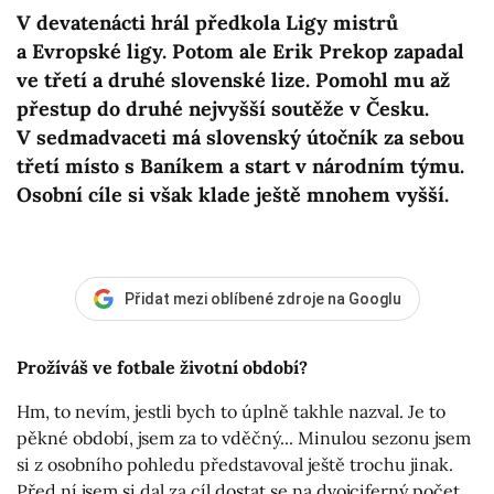
V devatenácti hrál předkola Ligy mistrů
a Evropské ligy. Potom ale Erik Prekop zapadal
ve třetí a druhé slovenské lize. Pomohl mu až
přestup do druhé nejvyšší soutěže v Česku.
V sedmadvaceti má slovenský útočník za sebou
třetí místo s Baníkem a start v národním týmu.
Osobní cíle si však klade ještě mnohem vyšší.
Přidat mezi oblíbené zdroje na Googlu
Prožíváš ve fotbale životní období?
Hm, to nevím, jestli bych to úplně takhle nazval. Je to
pěkné období, jsem za to vděčný... Minulou sezonu jsem
si z osobního pohledu představoval ještě trochu jinak.
Před ní jsem si dal za cíl dostat se na dvojciferný počet