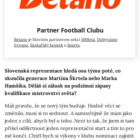
Partner Football Clubu
Betano
je hlavním partnerem sekcí
100letá
,
Dobýváme
Evropu
,
Sázkařský koutek
a
Sparta
.
Slovenská reprezentace hledá osu týmu poté, co
skončila generace Martina Škrtela nebo Marka
Hamšíka. Děláš si zálusk na podzimní zápasy
kvalifikace mistrovství světa?
Máš pravdu, že se nový tým buduje. Hodně věcí se
změnilo, musí si to sednout. A samozřejmě že mám jako
jeden z cílů, abych byl u toho. Není to tak, že jsem si tam
přišel odškrtnout jeden reprezentační start a tím to pro
mě končí. Chtěl bych si výkony v klubu nominaci zajistit