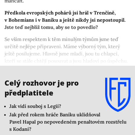
mančaft.
Předkola evropských pohárů jsi hrál v Trenčíně,
v Bohemians i v Baníku a ještě nikdy jsi nepostoupil.
Jste teď nejblíž tomu, aby se to povedlo?
Se vším respektem k těm minulým týmům jsme teď
určitě nejlépe připraveni. Máme výborný tým, který
ještě posilujeme. Hlavně jsme mladí, jsou tu chlapci,
kteří se stále chtějí posouvat a jsou hladoví po úspěchu.
V takhle kvalitním týmu, jako je momentálně Baník, jsem
ještě nehrál.
Celý rozhovor je pro
předplatitele
Jak vidí souboj s Legií?
Jak před rokem hráče Baníku uklidňoval
Pavel Hapal po nepovedeném penaltovém rozstřelu
s Kodaní?