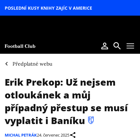
POSLEDNÍ KUSY KNIHY ZAJÍC V AMERICE
LETNÍ
SPECIÁL
Předplatné webu
Erik Prekop: Už nejsem
otloukánek a můj
případný přestup se musí
vyplatit i Baníku
MICHAL PETRÁK
24. červenec 2025