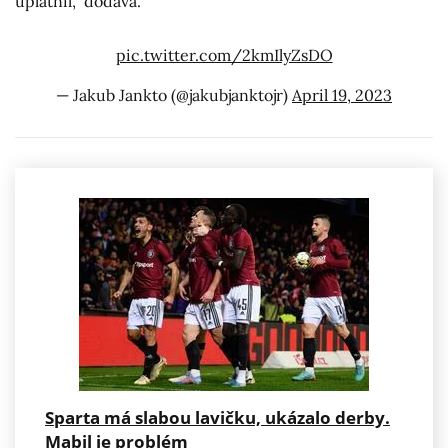
uplatnil,“ dodává.
pic.twitter.com/2kmIlyZsDO
— Jakub Jankto (@jakubjanktojr)
April 19, 2023
Sparta má slabou lavičku, ukázalo derby.
Mabil je problém