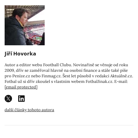
Jiří Hovorka
Autor a editor webu Football Clubu. Novinařině se věnuje od roku
2009, dřív se zaměřoval hlavně na osobní finance a stále také píše
pro Peníze.cz nebo Finmag.cz. Šest let působil v redakci Aktuálně.cz.
Fotbal už si dřív zkoušel s vlastním webem FotbalJinak.cz. E-mail:
[email protected]
další články tohoto autora