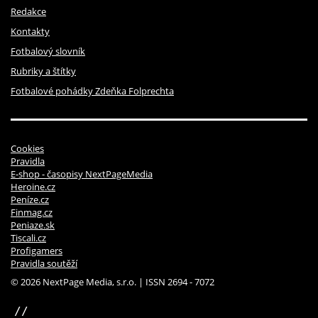
Redakce
Kontakty
Fotbalový slovník
Rubriky a štítky
Fotbalové pohádky Zdeňka Folprechta
Cookies
Pravidla
E-shop - časopisy NextPageMedia
Heroine.cz
Peníze.cz
Finmag.cz
Peniaze.sk
Tiscali.cz
Profigamers
Pravidla soutěží
© 2026 NextPage Media, s.r.o. | ISSN 2694 - 7072
sinfin.digital