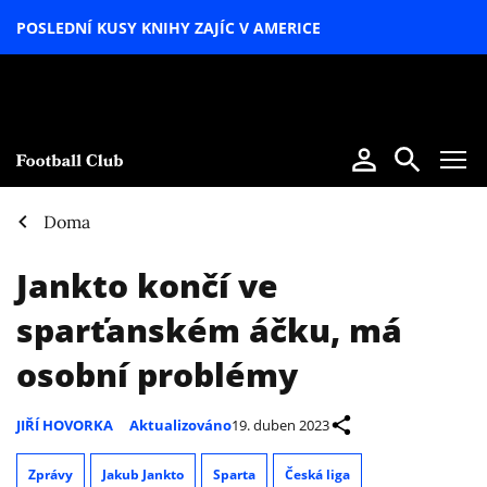
POSLEDNÍ KUSY KNIHY ZAJÍC V AMERICE
LETNÍ
SPECIÁL
Doma
Jankto končí ve
sparťanském áčku, má
osobní problémy
JIŘÍ HOVORKA
Aktualizováno
19. duben 2023
Zprávy
Jakub Jankto
Sparta
Česká liga