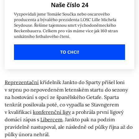
Naše číslo 24
Vyzpovídali jsme Tomáše Součka nebo oscarového
producenta a bývalého prezidenta LOSC Lille Michela
Seydouxe. Řešíme tajemnou smrt východoněmeckého
Beckenbauera. Celkem pro vás máme více jak 160 stran
unikátního fotbalového čtení.
TO CHCI!
Reprezentační
křídelník Jankto do Sparty přišel loni
v srpnu po nepovedeném letenském startu do sezony
na hostování s opcí ze španělského Getafe. Sparta
tenkrát posilovala poté, co vypadla se Stavngerem
v kvalifikaci
konferenční ligy
a prohrála první ligový
domácí zápas s
Libercem
. Jankto pak na podzim
pravidelně nastupoval, ale následně od půlky října až do
půlky února nehrál.