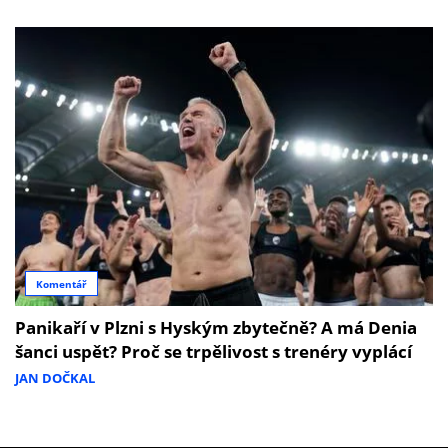
Komentář
Panikaří v Plzni s Hyským zbytečně? A má Denia
šanci uspět? Proč se trpělivost s trenéry vyplácí
JAN DOČKAL