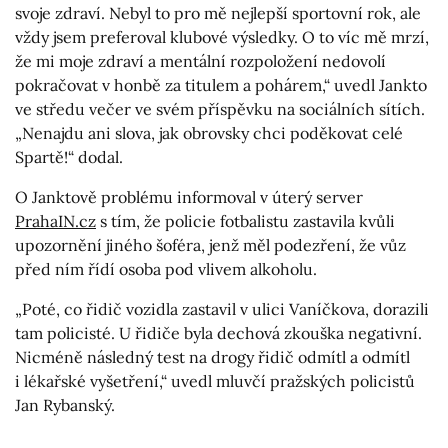
svoje zdraví. Nebyl to pro mě nejlepší sportovní rok, ale
vždy jsem preferoval klubové výsledky. O to víc mě mrzí,
že mi moje zdraví a mentální rozpoložení nedovolí
pokračovat v honbě za titulem a pohárem,“ uvedl Jankto
ve středu večer ve svém příspěvku na sociálních sítích.
„Nenajdu ani slova, jak obrovsky chci poděkovat celé
Spartě!“ dodal.
O Janktově problému informoval v úterý server
PrahaIN.cz
s tím, že policie fotbalistu zastavila kvůli
upozornění jiného šoféra, jenž měl podezření, že vůz
před ním řídí osoba pod vlivem alkoholu.
„Poté, co řidič vozidla zastavil v ulici Vaníčkova, dorazili
tam policisté. U řidiče byla dechová zkouška negativní.
Nicméně následný test na drogy řidič odmítl a odmítl
i lékařské vyšetření,“ uvedl mluvčí pražských policistů
Jan Rybanský.