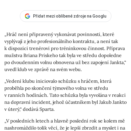
Přidat mezi oblíbené zdroje na Googlu
„Hráč není připravený vykonávat povinnosti, které
vyplývají z jeho profesionálního kontraktu, a není tak
k dispozici trenérovi pro tréninkovou činnost. Příprava
mužstva Briana Priskeho tak byla ve středu dopoledne
po dvoudenním volnu obnovena už bez zapojení Jankta,“
uvedl klub ve zprávě na svém webu.
„Vedení klubu iniciovalo schůzku s hráčem, která
proběhla po skončení týmového volna ve středu
v ranních hodinách. Tato schůzka byla vyvolána v reakci
na dopravní incident, jehož účastníkem byl Jakub Jankto
v úterý,“ dodává Sparta.
„V posledních letech a hlavně poslední rok se kolem mě
nashromáždilo tolik věcí, že je lepší zbrzdit a myslet i na