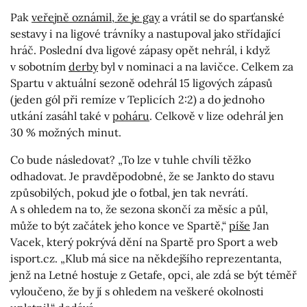
Pak
veřejně oznámil, že je gay
a vrátil se do sparťanské
sestavy i na ligové trávníky a nastupoval jako střídající
hráč. Poslední dva ligové zápasy opět nehrál, i když
v sobotním
derby
byl v nominaci a na lavičce. Celkem za
Spartu v aktuální sezoně odehrál 15 ligových zápasů
(jeden gól při remíze v Teplicích 2:2) a do jednoho
utkání zasáhl také v
poháru
. Celkově v lize odehrál jen
30 % možných minut.
Co bude následovat? „To lze v tuhle chvíli těžko
odhadovat. Je pravděpodobné, že se Jankto do stavu
způsobilých, pokud jde o fotbal, jen tak nevrátí.
A s ohledem na to, že sezona skončí za měsíc a půl,
může to být začátek jeho konce ve Spartě,“
píše
Jan
Vacek, který pokrývá dění na Spartě pro Sport a web
isport.cz. „Klub má sice na někdejšího reprezentanta,
jenž na Letné hostuje z Getafe, opci, ale zdá se být téměř
vyloučeno, že by jí s ohledem na veškeré okolnosti