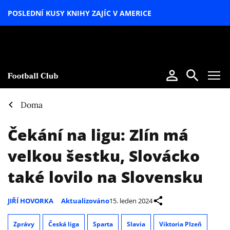
POSLEDNÍ KUSY KNIHY ZAJÍC V AMERICE
LETNÍ
SPECIÁL
Doma
Čekání na ligu: Zlín má
velkou šestku, Slovácko
také lovilo na Slovensku
JIŘÍ HOVORKA
Aktualizováno
15. leden 2024
Zprávy
Česká liga
Sparta
Slavia
Viktoria Plzeň