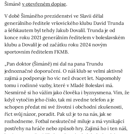
Šimáně
v otevřeném dopise
.
V době Šimáněho prezidenství ve Slavii dělal
generálního ředitele vršovického klubu David Trunda
a šéfskautem byl tehdy Jakub Dovalil. Trunda je od
konce roku 2021 generálním ředitelem v boleslavském
klubu a Dovalil je od začátku roku 2024 novým
sportovním ředitelem FKMB.
„Pan doktor (Šimáně) mi dal na pana Trundu
jednoznačné doporučení. O náš klub se velmi aktivně
zajímá a podporuje ho víc než dvacet let. Napomohly
tomu i rodinné vazby, které v Mladé Boleslavi má.
Nesmírně si ho vážím jako člověka i byznysmena. Vím, že
když vytočím jeho číslo, tak mi zvedne telefon a je
schopen předat mi své životní i obchodní zkušenosti,
říct svůj názor, poradit. Pak už je to na nás, jak se
rozhodneme. Fotbal neskutečně miluje a má vynikající
postřehy na hráče nebo způsob hry. Zajímá ho i ten náš,