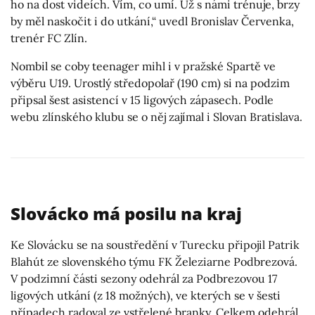
ho na dost videích. Vím, co umí. Už s námi trénuje, brzy
by měl naskočit i do utkání,“ uvedl Bronislav Červenka,
trenér FC Zlín.
Nombil se coby teenager mihl i v pražské Spartě ve
výběru U19. Urostlý středopolař (190 cm) si na podzim
připsal šest asistencí v 15 ligových zápasech. Podle
webu zlínského klubu se o něj zajímal i Slovan Bratislava.
Slovácko má posilu na kraj
Ke Slovácku se na soustředění v Turecku připojil Patrik
Blahút ze slovenského týmu FK Železiarne Podbrezová.
V podzimní části sezony odehrál za Podbrezovou 17
ligových utkání (z 18 možných), ve kterých se v šesti
případech radoval ze vstřelené branky. Celkem odehrál