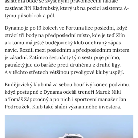
asistenta bude se zvýšenými pravomocemi nadále
zastávat Jiří Kladrubský, který už na pozici asistenta A-
týmu působí rok a půl.
Dynamo je po 19 kolech ve Fortuna lize poslední, když
ztrácí tři body na předposlední místo, kde je teď Zlín
a k tomu má ještě budějovický klub odehraný zápas
navíc. Rozdíl mezi posledním a předposledním místem
je zásadní. Zatímco šestnáctý tým sestupuje přímo,
patnáctý jde do baráže proti druhému z druhé ligy.
A v těchto střetech většinou prvoligové kluby uspějí.
Budějovický klub má za sebou bouřlivý konec podzimu,
když postupně z Dynama odešli trenéři Marek Nikl
a Tomáš Zápotočný a po nich i sportovní manažer Jan
Podroužek. Klub také
shání významného investora
.