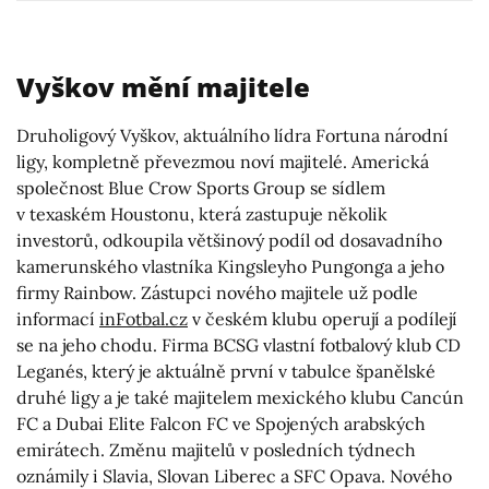
Vyškov mění majitele
Druholigový Vyškov, aktuálního lídra Fortuna národní
ligy, kompletně převezmou noví majitelé. Americká
společnost Blue Crow Sports Group se sídlem
v texaském Houstonu, která zastupuje několik
investorů, odkoupila většinový podíl od dosavadního
kamerunského vlastníka Kingsleyho Pungonga a jeho
firmy Rainbow. Zástupci nového majitele už podle
informací
inFotbal.cz
v českém klubu operují a podílejí
se na jeho chodu. Firma BCSG vlastní fotbalový klub CD
Leganés, který je aktuálně první v tabulce španělské
druhé ligy a je také majitelem mexického klubu Cancún
FC a Dubai Elite Falcon FC ve Spojených arabských
emirátech. Změnu majitelů v posledních týdnech
oznámily i Slavia, Slovan Liberec a SFC Opava. Nového