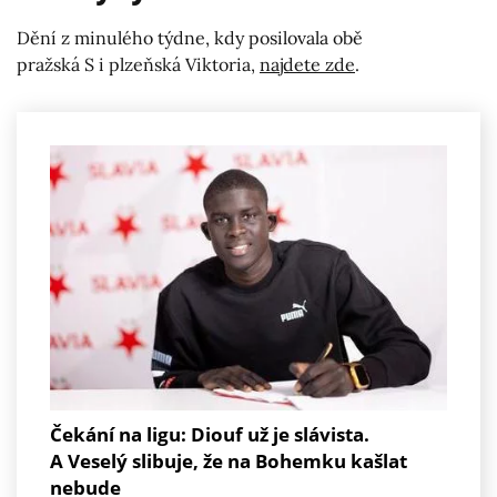
Dění z minulého týdne, kdy posilovala obě
pražská S i plzeňská Viktoria,
najdete zde
.
Čekání na ligu: Diouf už je slávista.
A Veselý slibuje, že na Bohemku kašlat
nebude