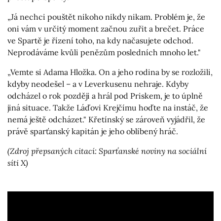
„Já nechci pouštět nikoho nikdy nikam. Problém je, že
oni vám v určitý moment začnou zuřit a brečet. Práce
ve Spartě je řízení toho, na kdy načasujete odchod.
Neprodáváme kvůli penězům posledních mnoho let."
„Vemte si Adama Hložka. On a jeho rodina by se rozložili,
kdyby neodešel – a v Leverkusenu nehraje. Kdyby
odcházel o rok později a hrál pod Priskem, je to úplně
jiná situace. Takže Láďovi Krejčímu hoďte na instáč, že
nemá ještě odcházet." Křetínský se zároveň vyjádřil, že
právě sparťanský kapitán je jeho oblíbený hráč.
(Zdroj přepsaných citací: Sparťanské noviny na sociální
síti X)