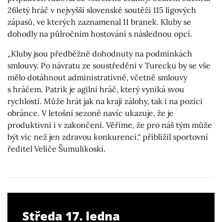
26letý hráč v nejvyšší slovenské soutěži 115 ligových
zápasů, ve kterých zaznamenal 11 branek. Kluby se
dohodly na půlročním hostování s následnou opcí.
„Kluby jsou předběžně dohodnuty na podmínkách
smlouvy. Po návratu ze soustředění v Turecku by se vše
mělo dotáhnout administrativně, včetně smlouvy
s hráčem. Patrik je agilní hráč, který vyniká svou
rychlostí. Může hrát jak na kraji zálohy, tak i na pozici
obránce. V letošní sezoně navíc ukazuje, že je
produktivní i v zakončení. Věříme, že pro náš tým může
být víc než jen zdravou konkurencí,“ přiblížil sportovní
ředitel Veliče Šumulikoski.
Středa 17. ledna