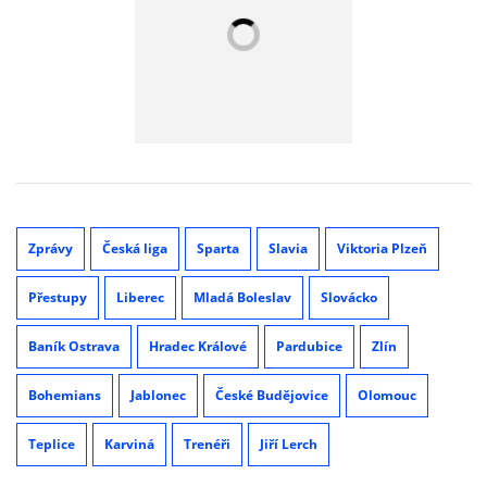
Zprávy
Česká liga
Sparta
Slavia
Viktoria Plzeň
Přestupy
Liberec
Mladá Boleslav
Slovácko
Baník Ostrava
Hradec Králové
Pardubice
Zlín
Bohemians
Jablonec
České Budějovice
Olomouc
Teplice
Karviná
Trenéři
Jiří Lerch