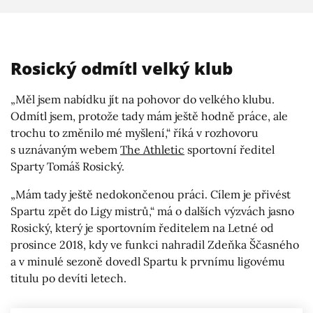
Rosický odmítl velký klub
„Měl jsem nabídku jít na pohovor do velkého klubu.
Odmítl jsem, protože tady mám ještě hodně práce, ale
trochu to změnilo mé myšlení,“ říká v rozhovoru
s uznávaným webem
The Athletic
sportovní ředitel
Sparty Tomáš Rosický.
„Mám tady ještě nedokončenou práci. Cílem je přivést
Spartu zpět do Ligy mistrů,“ má o dalších výzvách jasno
Rosický, který je sportovním ředitelem na Letné od
prosince 2018, kdy ve funkci nahradil Zdeňka Ščasného
a v minulé sezoně dovedl Spartu k prvnímu ligovému
titulu po devíti letech.