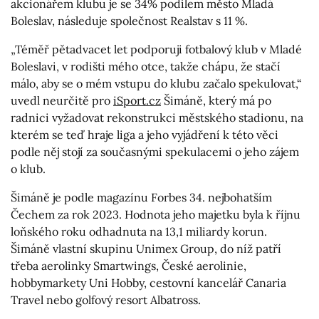
akcionářem klubu je se 34% podílem město Mladá
Boleslav, následuje společnost Realstav s 11 %.
„Téměř pětadvacet let podporuji fotbalový klub v Mladé
Boleslavi, v rodišti mého otce, takže chápu, že stačí
málo, aby se o mém vstupu do klubu začalo spekulovat,“
uvedl neurčitě pro
iSport.cz
Šimáně, který má po
radnici vyžadovat rekonstrukci městského stadionu, na
kterém se teď hraje liga a jeho vyjádření k této věci
podle něj stojí za současnými spekulacemi o jeho zájem
o klub.
Šimáně je podle magazínu Forbes 34. nejbohatším
Čechem za rok 2023. Hodnota jeho majetku byla k říjnu
loňského roku odhadnuta na 13,1 miliardy korun.
Šimáně vlastní skupinu Unimex Group, do níž patří
třeba aerolinky Smartwings, České aerolinie,
hobbymarkety Uni Hobby, cestovní kancelář Canaria
Travel nebo golfový resort Albatross.