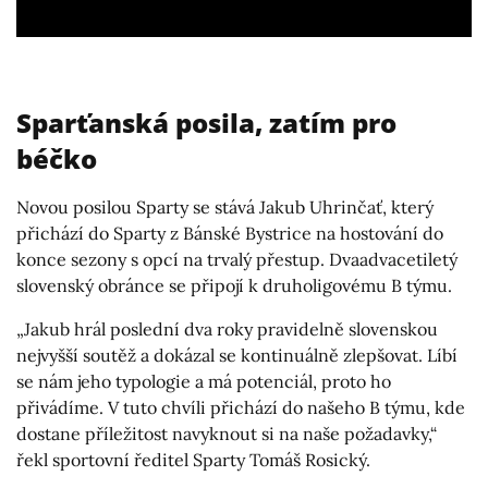
Sparťanská posila, zatím pro
béčko
Novou posilou Sparty se stává Jakub Uhrinčať, který
přichází do Sparty z Bánské Bystrice na hostování do
konce sezony s opcí na trvalý přestup. Dvaadvacetiletý
slovenský obránce se připojí k druholigovému B týmu.
„Jakub hrál poslední dva roky pravidelně slovenskou
nejvyšší soutěž a dokázal se kontinuálně zlepšovat. Líbí
se nám jeho typologie a má potenciál, proto ho
přivádíme. V tuto chvíli přichází do našeho B týmu, kde
dostane příležitost navyknout si na naše požadavky,“
řekl sportovní ředitel Sparty Tomáš Rosický.