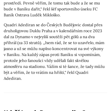
prostředí. Pevně věřím, že tomu tak bude a že se mu
bude v Baníku dařit,“ řekl šéf sportovního úseku FC
Baník Ostrava Luděk Mikloško.
Quadri Adediran se do Českých Budějovic dostal přes
druholigovou Duklu Praha a v kalendářním roce 2023
dal za Dynamo v nejvyšší soutěži pět gólů a na dva
přihrál (za 33 stratů). „Jsem rád, že se to uzavřelo, mám
jasno a už se můžu naplno koncentrovat na své výkony
v Baníku. Na každý zápas proti Baníku si vzpomínám,
protože jeho fanoušci vždy udělali fakt skvělou
atmosféru na stadionu. Vážím si té šance, že tady můžu
být a věřím, že to vrátím na hřišti,“ řekl Quadri
Adediran.