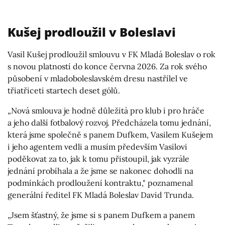
Kušej prodloužil v Boleslavi
Vasil Kušej prodloužil smlouvu v FK Mladá Boleslav o rok
s novou platností do konce června 2026. Za rok svého
působení v mladoboleslavském dresu nastřílel ve
třiatřiceti startech deset gólů.
„Nová smlouva je hodně důležitá pro klub i pro hráče
a jeho další fotbalový rozvoj. Předcházela tomu jednání,
která jsme společně s panem Dufkem, Vasilem Kušejem
i jeho agentem vedli a musím především Vasilovi
poděkovat za to, jak k tomu přistoupil, jak vyzrále
jednání probíhala a že jsme se nakonec dohodli na
podmínkách prodloužení kontraktu," poznamenal
generální ředitel FK Mladá Boleslav David Trunda.
„Jsem šťastný, že jsme si s panem Dufkem a panem