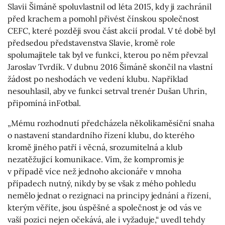
Slavii Šimáně spoluvlastnil od léta 2015, kdy ji zachránil
před krachem a pomohl přivést čínskou společnost
CEFC, které později svou část akcií prodal. V té době byl
předsedou představenstva Slavie, kromě role
spolumajitele tak byl ve funkci, kterou po něm převzal
Jaroslav Tvrdík. V dubnu 2016 Šimáně skončil na vlastní
žádost po neshodách ve vedení klubu. Například
nesouhlasil, aby ve funkci setrval trenér Dušan Uhrin,
připomíná inFotbal.
„Mému rozhodnutí předcházela několikaměsíční snaha
o nastavení standardního řízení klubu, do kterého
kromě jiného patří i věcná, srozumitelná a klub
nezatěžující komunikace. Vím, že kompromis je
v případě více než jednoho akcionáře v mnoha
případech nutný, nikdy by se však z mého pohledu
nemělo jednat o rezignaci na principy jednání a řízení,
kterým věříte, jsou úspěšné a společnost je od vás ve
vaší pozici nejen očekává, ale i vyžaduje,“ uvedl tehdy