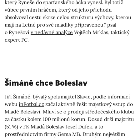
který Ryneše do sparťanského áčka vynesl. Byl totiž
vůbec prvním hráčem, který od jeho příchodu
absolvoval cestu skrze celou strukturu výchovy, kterou
mají na Letné pro své mladíky připravenou,“ psal
o Rynešovi
v nedávné analýze
Vojtěch Mrklas, taktický
expert FC.
Šimáně chce Boleslav
Jiří Šimáně, bývalý spolumajitel Slavie, podle informací
webu
inFotbal.cz
začal aktivně řešit majetkový vstup do
Mladé Boleslavi. Mluví se o prodeji středočeského klubu
za částku kolem 100 milionů korun. Dosud drží majoritu
(51 %) v FK Mladá Boleslav Josef Dufek, a to
prostřednictvím firmy Gema MB. Druhým největším