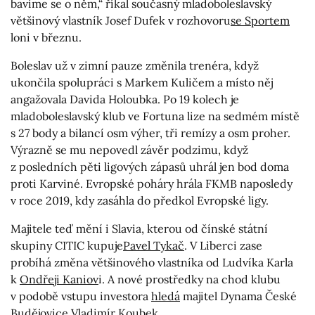
bavíme se o něm,“ říkal současný mladoboleslavský
většinový vlastník Josef Dufek v rozhovoru
se Sportem
loni v březnu.
Boleslav už v zimní pauze změnila trenéra, když
ukončila spolupráci s Markem Kuličem a místo něj
angažovala Davida Holoubka. Po 19 kolech je
mladoboleslavský klub ve Fortuna lize na sedmém místě
s 27 body a bilancí osm výher, tři remízy a osm proher.
Výrazně se mu nepovedl závěr podzimu, když
z posledních pěti ligových zápasů uhrál jen bod doma
proti Karviné. Evropské poháry hrála FKMB naposledy
v roce 2019, kdy zasáhla do předkol Evropské ligy.
Majitele teď mění i Slavia, kterou od čínské státní
skupiny CITIC kupuje
Pavel Tykač
. V Liberci zase
probíhá změna většinového vlastníka od Ludvíka Karla
k
Ondřeji Kaniov
i. A nové prostředky na chod klubu
v podobě vstupu investora
hledá
majitel Dynama České
Budějovice Vladimír Koubek.