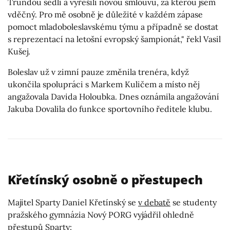
Trundou sedli a vyřešili novou smlouvu, za kterou jsem
vděčný. Pro mě osobně je důležité v každém zápase
pomoct mladoboleslavskému týmu a případně se dostat
s reprezentací na letošní evropský šampionát," řekl Vasil
Kušej.
Boleslav už v zimní pauze změnila trenéra, když
ukončila spolupráci s Markem Kuličem a místo něj
angažovala Davida Holoubka. Dnes oznámila angažování
Jakuba Dovalila do funkce sportovního ředitele klubu.
Křetínský osobně o přestupech
Majitel Sparty Daniel Křetínský se
v debatě
se studenty
pražského gymnázia Nový PORG vyjádřil ohledně
přestupů Sparty: