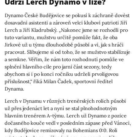
Udrží Lerch Dynamo v lize?
Dynamo České Budějovice se pokusí k záchraně dovést
dosavadní asistenti a zároveň velcí kluboví patrioti Jiří
Lerch a Jiří Kladrubský. „Nakonec jsme se rozhodli pro
tuto variantu, mužstvu určitě pomůže fakt, že oba
Jirkové už u týmu dlouhodobě působí a ví, jak s hráči
pracovat. Slibujeme si od toho, že se mužstvo stabilizuje
a semkne. Věřím, že nám toto rozhodnutí pomůže ve
splnění hlavního cíle pro jarní část sezony, tedy
abychom si i po konci ročníku udrželi prvoligovou
příslušnost,“ říká Milan Čadek, sportovní ředitel
Dynama.
Lerch v Dynamu v různých trenérských rolích působí
už přes jedenáct let a nyní se stal plnohodnotným
hlavním trenérem A-týmu. Lerch už Dynamo z pozice
dočasného kouče vedl v posledním zápase před Vánoci,
kdy Budějovice remizovaly na Bohemians 0:0. Roli