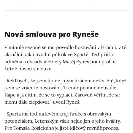
Nová smlouva pro Ryneše
V minulé sezoně se mu povedlo hostování v Hradci, v té
aktuální pak i úvodní půlrok ve Spartě. Teď přišla
odměna a dvaadvacetiletý Matěj Ryneš podepsal na
Letné novou smlouvu.
„Řekl bych, že jsem úplně jiným hráčem než v létě, když
jsem se vracel z hostování. Trenér po mně neustále
šlape a já cítím, že se to vyplácí. Zároveň věřím, že se
mohu dále zlepšovat,“ uvedl Ryneš.
„Sparta má teď na levém kraji hráče s obrovským
potenciálem, Letenským však nejde jen o jeho kvality.
Pro Tomáše Rosického je jistě klíčový rovněž proces,