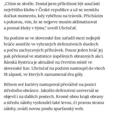
„Cítím se skvěle. Dostal jsem příležitost být součástí
největšího klubu v České republice a už se nemůžu
dočkat momentu, kdy vyběhnu na trávník. Přicházím
s pokorou, vím, že se nejprve musím aklimatizovat
a poznat kluky v týmu,“ uvedl Uhrinčať.
Na podzim se ve slovenské lize zařadil mezi nejlepší
hráče soutěže ve vyhraných defenzivních duelech
a počtu zachycených přihrávek. Pouze jeden hráč jej
pak překonal ve statistice úspěšných obranných akcí.
Bánská Bystrica je aktuálně na čtvrtém místě ve
slovenské lize. Uhrinčať na podzim nastoupil do všech
18 zápasů, ve kterých zaznamenal dva góly.
Během své kariéry nastupoval převážně na pozici
středního obránce. Jakožto defenzivní univerzál se
objevil i na dalších postech. Kromě obou krajů obrany
a středu zálohy vyzkoušel také levou, či pravou stranu
zálohy, uvádí novou posilu sparťanský web.