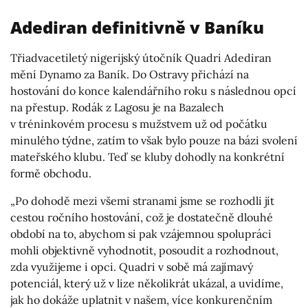
Adediran definitivně v Baníku
Třiadvacetiletý nigerijský útočník Quadri Adediran
mění Dynamo za Baník. Do Ostravy přichází na
hostování do konce kalendářního roku s následnou opcí
na přestup. Rodák z Lagosu je na Bazalech
v tréninkovém procesu s mužstvem už od počátku
minulého týdne, zatím to však bylo pouze na bázi svolení
mateřského klubu. Teď se kluby dohodly na konkrétní
formě obchodu.
„Po dohodě mezi všemi stranami jsme se rozhodli jít
cestou ročního hostování, což je dostatečně dlouhé
období na to, abychom si pak vzájemnou spolupráci
mohli objektivně vyhodnotit, posoudit a rozhodnout,
zda využijeme i opci. Quadri v sobě má zajímavý
potenciál, který už v lize několikrát ukázal, a uvidíme,
jak ho dokáže uplatnit v našem, více konkurenčním