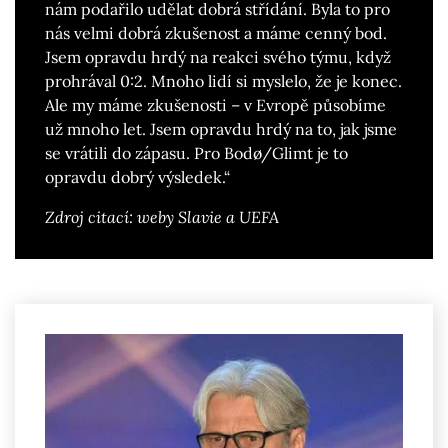
nám podařilo udělat dobrá střídání. Byla to pro
nás velmi dobrá zkušenost a máme cenný bod.
Jsem opravdu hrdý na reakci svého týmu, když
prohrával 0:2. Mnoho lidí si myslelo, že je konec.
Ale my máme zkušenosti – v Evropě působíme
už mnoho let. Jsem opravdu hrdý na to, jak jsme
se vrátili do zápasu. Pro Bodø/Glimt je to
opravdu dobrý výsledek.“
Zdroj citací: weby Slavie a UEFA