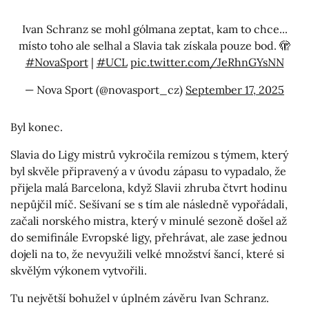
Ivan Schranz se mohl gólmana zeptat, kam to chce...
místo toho ale selhal a Slavia tak získala pouze bod. 🫣
#NovaSport
|
#UCL
pic.twitter.com/JeRhnGYsNN
— Nova Sport (@novasport_cz)
September 17, 2025
Byl konec.
Slavia do Ligy mistrů vykročila remízou s týmem, který
byl skvěle připravený a v úvodu zápasu to vypadalo, že
přijela malá Barcelona, když Slavii zhruba čtvrt hodinu
nepůjčil míč. Sešívaní se s tím ale následně vypořádali,
začali norského mistra, který v minulé sezoně došel až
do semifinále Evropské ligy, přehrávat, ale zase jednou
dojeli na to, že nevyužili velké množství šancí, které si
skvělým výkonem vytvořili.
Tu největší bohužel v úplném závěru Ivan Schranz.