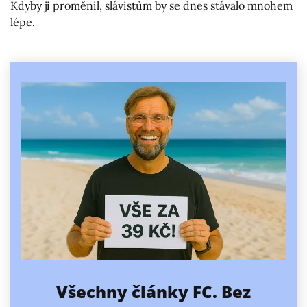
Kdyby ji proměnil, slávistům by se dnes stávalo mnohem
lépe.
Všechny články FC. Bez