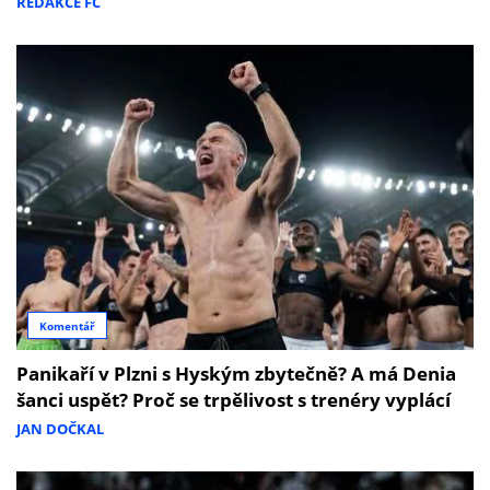
REDAKCE FC
Komentář
Panikaří v Plzni s Hyským zbytečně? A má Denia
šanci uspět? Proč se trpělivost s trenéry vyplácí
JAN DOČKAL