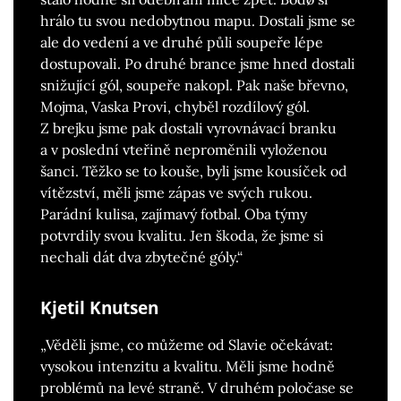
hrálo tu svou nedobytnou mapu. Dostali jsme se
ale do vedení a ve druhé půli soupeře lépe
dostupovali. Po druhé brance jsme hned dostali
snižující gól, soupeře nakopl. Pak naše břevno,
Mojma, Vaska Provi, chyběl rozdílový gól.
Z brejku jsme pak dostali vyrovnávací branku
a v poslední vteřině neproměnili vyloženou
šanci. Těžko se to kouše, byli jsme kousíček od
vítězství, měli jsme zápas ve svých rukou.
Parádní kulisa, zajímavý fotbal. Oba týmy
potvrdily svou kvalitu. Jen škoda, že jsme si
nechali dát dva zbytečné góly.“
Kjetil Knutsen
„Věděli jsme, co můžeme od Slavie očekávat:
vysokou intenzitu a kvalitu. Měli jsme hodně
problémů na levé straně. V druhém poločase se