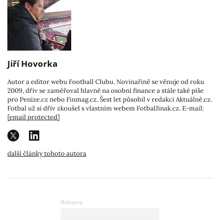
Jiří Hovorka
Autor a editor webu Football Clubu. Novinařině se věnuje od roku
2009, dřív se zaměřoval hlavně na osobní finance a stále také píše
pro Peníze.cz nebo Finmag.cz. Šest let působil v redakci Aktuálně.cz.
Fotbal už si dřív zkoušel s vlastním webem FotbalJinak.cz. E-mail:
[email protected]
další články tohoto autora