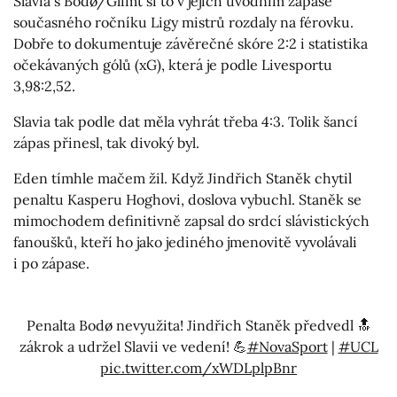
Slavia s Bodø/Glimt si to v jejich úvodním zápase
současného ročníku Ligy mistrů rozdaly na férovku.
Dobře to dokumentuje závěrečné skóre 2:2 i statistika
očekávaných gólů (xG), která je podle Livesportu
3,98:2,52.
Slavia tak podle dat měla vyhrát třeba 4:3. Tolik šancí
zápas přinesl, tak divoký byl.
Eden tímhle mačem žil. Když Jindřich Staněk chytil
penaltu Kasperu Hoghovi, doslova vybuchl. Staněk se
mimochodem definitivně zapsal do srdcí slávistických
fanoušků, kteří ho jako jediného jmenovitě vyvolávali
i po zápase.
Penalta Bodø nevyužita! Jindřich Staněk předvedl 🔝
zákrok a udržel Slavii ve vedení! 💪
#NovaSport
|
#UCL
pic.twitter.com/xWDLplpBnr