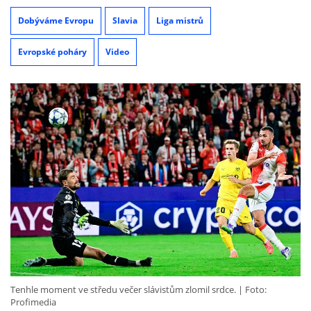
Dobýváme Evropu
Slavia
Liga mistrů
Evropské poháry
Video
Tenhle moment ve středu večer slávistům zlomil srdce.
Foto:
Profimedia