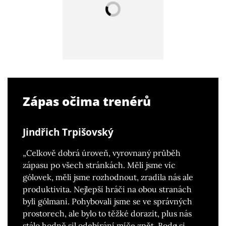
Zápas očima trenérů
Jindřich Trpišovský
„Celkově dobrá úroveň, vyrovnaný průběh
zápasu po všech stránkách. Měli jsme víc
gólovek, měli jsme rozhodnout, zradila nás ale
produktivita. Nejlepší hráči na obou stranách
byli gólmani. Pohybovali jsme se ve správných
prostorech, ale bylo to těžké dorazit, plus nás
stálo hodně sil odebírání míče zpět. Bodø si