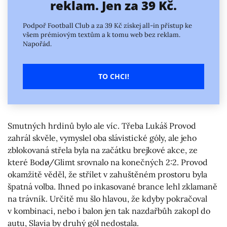
reklam. Jen za 39 Kč.
Podpoř Football Club a za 39 Kč získej all-in přístup ke
všem prémiovým textům a k tomu web bez reklam.
Napořád.
TO CHCI!
Smutných hrdinů bylo ale víc. Třeba Lukáš Provod
zahrál skvěle, vymyslel oba slávistické góly, ale jeho
zblokovaná střela byla na začátku brejkové akce, ze
které Bodø/Glimt srovnalo na konečných 2:2. Provod
okamžitě věděl, že střílet v zahuštěném prostoru byla
špatná volba. Ihned po inkasované brance lehl zklamaně
na trávník. Určitě mu šlo hlavou, že kdyby pokračoval
v kombinaci, nebo i balon jen tak nazdařbůh zakopl do
autu, Slavia by druhý gól nedostala.