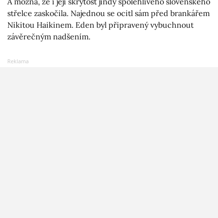
A možná, že i její skrytost jindy spolehlivého slovenského
střelce zaskočila. Najednou se ocitl sám před brankářem
Nikitou Haikinem. Eden byl připravený vybuchnout
závěrečným nadšením.