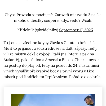
Chyba Provoda samozřejmě. Zároveň mít vzadu 2 na 2 a
nikoho u desítky soupeře, když vedu? Woah.
— Křídelník (@kridelnikv)
September 17, 2025
To jsou ale všechno kdyby. Slavia s Glimtem hrála 2:2.
Musí to přijmout a soustředit se na další zápasy. Teď ji
v Lize mistrů čeká dvojboj v Itálii (na Interu a pak na
Atalantě), pak má doma Arsenal a Bilbao. Chce-li myslet
na postup do play off, tedy na pozici do 24. místa, musí
v nich vyválčit překvapivé body a první výhru v Lize
mistrů pod Jindřichem Trpišovským. Pořád je o co hrát.