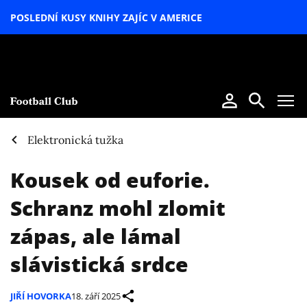
POSLEDNÍ KUSY KNIHY ZAJÍC V AMERICE
LETNÍ
SPECIÁL
Elektronická tužka
Kousek od euforie.
Schranz mohl zlomit
zápas, ale lámal
slávistická srdce
JIŘÍ HOVORKA
18. září 2025