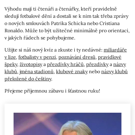
Výhodu mají ti čtenáři a čtenářky, kteří pravidelně
sledují fotbalové dění a dostali se k nim tak třeba zprávy
o nových smlouvách Patrika Schicka nebo Cristiana
Ronaldo. Může to být užitečné minimálně pro orientaci,
v jakých řádech se pohybujeme.
Užijte si náš nový kvíz a zkuste i ty nedávné:
miliardáře
v lize
,
fotbalisty v penzi
,
poznávání dresů
,
pravidlové
špeky
,
životopisy
a
přezdívky hráčů
,
přezdívky
a
názvy
klubů
,
jména stadionů
,
klubové znaky
nebo
názvy klubů
přeložené do češtiny
.
Přejeme příjemnou zábavu i šťastnou ruku!