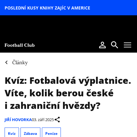
POSLEDNÍ KUSY KNIHY ZAJÍC V AMERICE
LETNÍ
SPECIÁL
Články
Kvíz: Fotbalová výplatnice.
Víte, kolik berou české
i zahraniční hvězdy?
JIŘÍ HOVORKA
03. září 2025
Kvíz
Zábava
Peníze