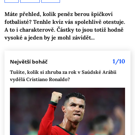
Máte přehled, kolik peněz berou špičkoví
fotbalisté? Tenhle kvíz vás spolehlivě otestuje.
A to i charakterově. Částky to jsou totiž hodně
vysoké a jeden by je mohl závidět...
1/10
Největší boháč
Tušíte, kolik si zhruba za rok v Saúdské Arábii
vydělá Cristiano Ronaldo?