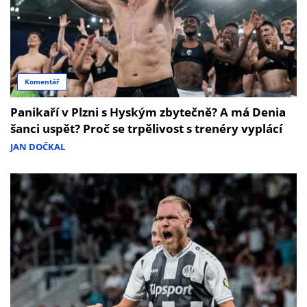
Komentář
Panikaří v Plzni s Hyským zbytečně? A má Denia
šanci uspět? Proč se trpělivost s trenéry vyplácí
JAN DOČKAL