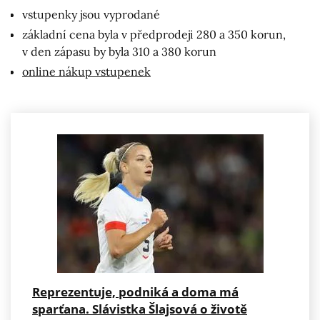
vstupenky jsou vyprodané
základní cena byla v předprodeji 280 a 350 korun,
v den zápasu by byla 310 a 380 korun
online nákup vstupenek
Reprezentuje, podniká a doma má
sparťana. Slávistka Šlajsová o životě