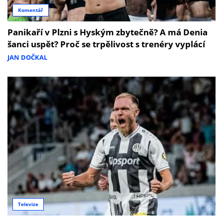
Komentář
Panikaří v Plzni s Hyským zbytečně? A má Denia
šanci uspět? Proč se trpělivost s trenéry vyplácí
JAN DOČKAL
Televize