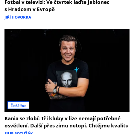
Fotbal v televizi: Ve čtvrtek laďte Jablonec
s Hradcem v Evropě
JIŘÍ HOVORKA
Česká liga
Kania se zlobí: Tři kluby v lize nemají potřebné
osvětlení. Další přes zimu netopí. Chtějme kvalitu
FILIP POTUŽÁK