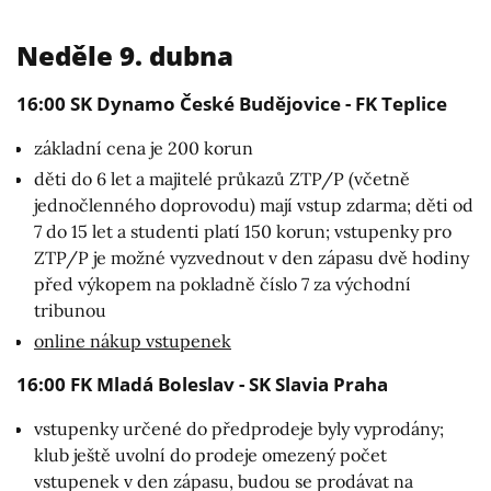
Neděle 9. dubna
16:00 SK Dynamo České Budějovice - FK Teplice
základní cena je 200 korun
děti do 6 let a majitelé průkazů ZTP/P (včetně
jednočlenného doprovodu) mají vstup zdarma; děti od
7 do 15 let a studenti platí 150 korun; vstupenky pro
ZTP/P je možné vyzvednout v den zápasu dvě hodiny
před výkopem na pokladně číslo 7 za východní
tribunou
online nákup vstupenek
16:00 FK Mladá Boleslav - SK Slavia Praha
vstupenky určené do předprodeje byly vyprodány;
klub ještě uvolní do prodeje omezený počet
vstupenek v den zápasu, budou se prodávat na