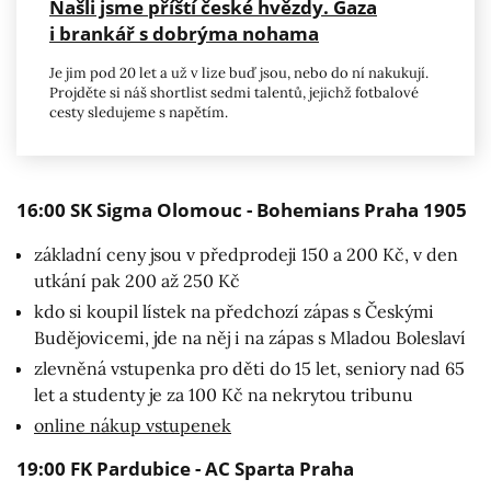
Našli jsme příští české hvězdy. Gaza
i brankář s dobrýma nohama
Je jim pod 20 let a už v lize buď jsou, nebo do ní nakukují.
Projděte si náš shortlist sedmi talentů, jejichž fotbalové
cesty sledujeme s napětím.
16:00 SK Sigma Olomouc - Bohemians Praha 1905
základní ceny jsou v předprodeji 150 a 200 Kč, v den
utkání pak 200 až 250 Kč
kdo si koupil lístek na předchozí zápas s Českými
Budějovicemi, jde na něj i na zápas s Mladou Boleslaví
zlevněná vstupenka pro děti do 15 let, seniory nad 65
let a studenty je za 100 Kč na nekrytou tribunu
online nákup vstupenek
19:00 FK Pardubice - AC Sparta Praha