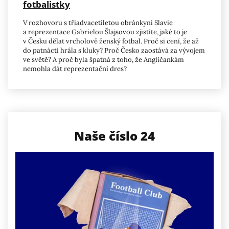
fotbalistky
V rozhovoru s třiadvacetiletou obránkyní Slavie
a reprezentace Gabrielou Šlajsovou zjistíte, jaké to je
v Česku dělat vrcholově ženský fotbal. Proč si cení, že až
do patnácti hrála s kluky? Proč Česko zaostává za vývojem
ve světě? A proč byla špatná z toho, že Angličankám
nemohla dát reprezentační dres?
Naše číslo 24