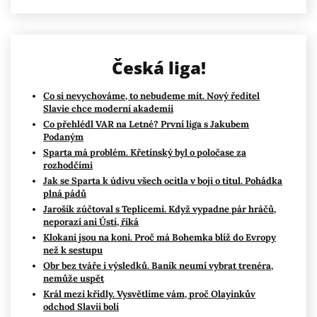
Česká liga!
Co si nevychováme, to nebudeme mít. Nový ředitel
Slavie chce moderní akademii
Co přehlédl VAR na Letné? První liga s Jakubem
Podaným
Sparta má problém. Křetínský byl o poločase za
rozhodčími
Jak se Sparta k údivu všech ocitla v boji o titul. Pohádka
plná pádů
Jarošík zúčtoval s Teplicemi. Když vypadne pár hráčů,
neporazí ani Ústí, říká
Klokani jsou na koni. Proč má Bohemka blíž do Evropy
než k sestupu
Obr bez tváře i výsledků. Baník neumí vybrat trenéra,
nemůže uspět
Král mezi křídly. Vysvětlíme vám, proč Olayinkův
odchod Slavii bolí