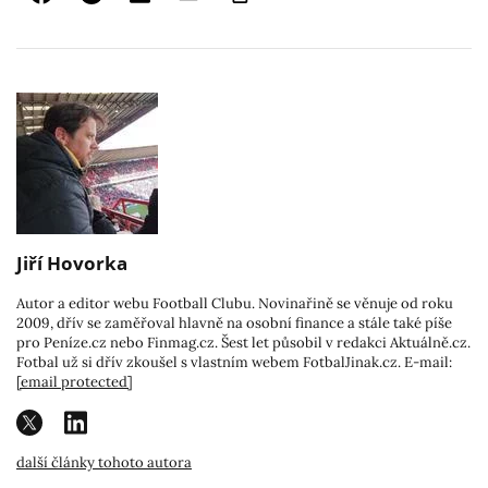
Jiří Hovorka
Autor a editor webu Football Clubu. Novinařině se věnuje od roku
2009, dřív se zaměřoval hlavně na osobní finance a stále také píše
pro Peníze.cz nebo Finmag.cz. Šest let působil v redakci Aktuálně.cz.
Fotbal už si dřív zkoušel s vlastním webem FotbalJinak.cz. E-mail:
[email protected]
další články tohoto autora