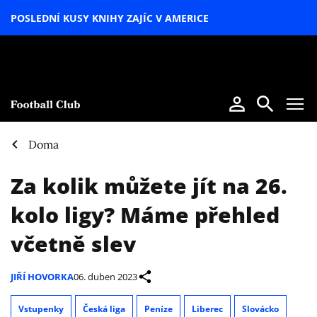
POSLEDNÍ KUSY KNIHY ZAJÍC V AMERICE
LETNÍ
SPECIÁL
Doma
Za kolik můžete jít na 26.
kolo ligy? Máme přehled
včetně slev
JIŘÍ HOVORKA
06. duben 2023
Vstupenky
Česká liga
Peníze
Liberec
Slovácko