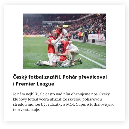
Český fotbal zazářil. Pohár převálcoval
i Premier League
Je nám nejblíž, ale často nad ním ohrnujeme nos. Český
klubový fotbal včera ukázal, že skvělou pohárovou
středou mohou být i zážitky z MOL Cupu. A fotbalové jaro
teprve startuje.