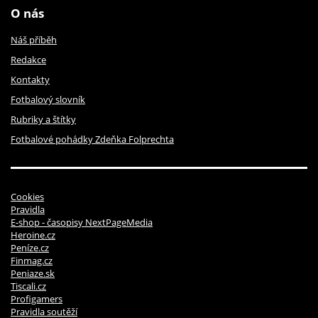
O nás
Náš příběh
Redakce
Kontakty
Fotbalový slovník
Rubriky a štítky
Fotbalové pohádky Zdeňka Folprechta
Cookies
Pravidla
E-shop - časopisy NextPageMedia
Heroine.cz
Peníze.cz
Finmag.cz
Peniaze.sk
Tiscali.cz
Profigamers
Pravidla soutěží