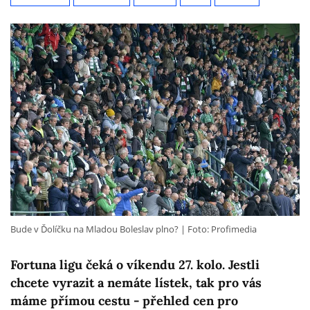
Bude v Ďolíčku na Mladou Boleslav plno?
Foto: Profimedia
Fortuna ligu čeká o víkendu 27. kolo. Jestli
chcete vyrazit a nemáte lístek, tak pro vás
máme přímou cestu - přehled cen pro