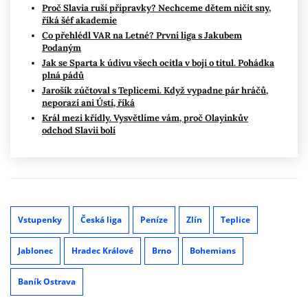
Proč Slavia ruší přípravky? Nechceme dětem ničit sny,
říká šéf akademie
Co přehlédl VAR na Letné? První liga s Jakubem
Podaným
Jak se Sparta k údivu všech ocitla v boji o titul. Pohádka
plná pádů
Jarošík zúčtoval s Teplicemi. Když vypadne pár hráčů,
neporazí ani Ústí, říká
Král mezi křídly. Vysvětlíme vám, proč Olayinkův
odchod Slavii bolí
Vstupenky
Česká liga
Peníze
Zlín
Teplice
Jablonec
Hradec Králové
Brno
Bohemians
Baník Ostrava