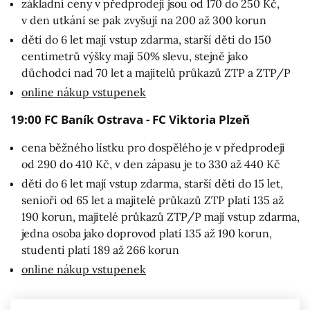
základní ceny v předprodeji jsou od 170 do 250 Kč,
v den utkání se pak zvyšují na 200 až 300 korun
děti do 6 let mají vstup zdarma, starší děti do 150
centimetrů výšky mají 50% slevu, stejně jako
důchodci nad 70 let a majitelů průkazů ZTP a ZTP/P
online nákup vstupenek
19:00 FC Baník Ostrava - FC Viktoria Plzeň
cena běžného lístku pro dospělého je v předprodeji
od 290 do 410 Kč, v den zápasu je to 330 až 440 Kč
děti do 6 let mají vstup zdarma, starší děti do 15 let,
senioři od 65 let a majitelé průkazů ZTP platí 135 až
190 korun, majitelé průkazů ZTP/P mají vstup zdarma,
jedna osoba jako doprovod platí 135 až 190 korun,
studenti platí 189 až 266 korun
online nákup vstupenek