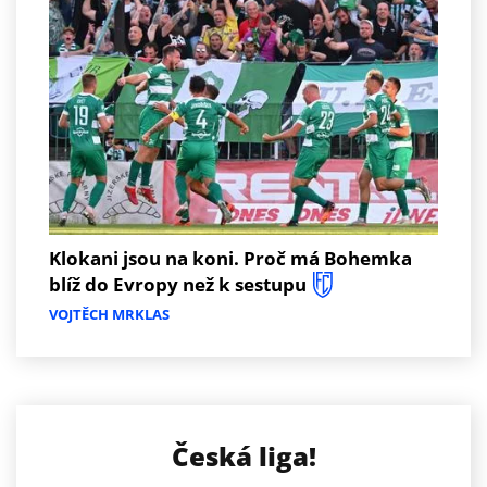
Klokani jsou na koni. Proč má Bohemka
blíž do Evropy než k sestupu
VOJTĚCH MRKLAS
Česká liga!