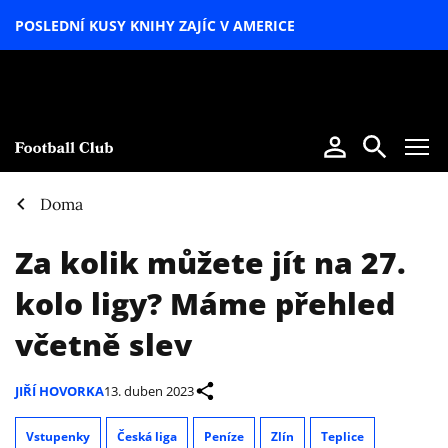
POSLEDNÍ KUSY KNIHY ZAJÍC V AMERICE
LETNÍ
SPECIÁL
Doma
Za kolik můžete jít na 27.
kolo ligy? Máme přehled
včetně slev
JIŘÍ HOVORKA
13. duben 2023
Vstupenky
Česká liga
Peníze
Zlín
Teplice