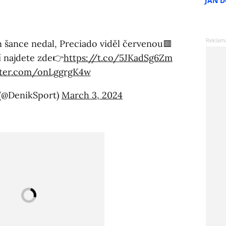
JAN 
ín šance nedal, Preciado viděl červenou🟥
 najdete zde👉
https://t.co/5JKadSg6Zm
itter.com/onLggrgK4w
 (@DenikSport)
March 3, 2024