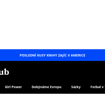
POSLEDNÍ KUSY KNIHY ZAJÍC V AMERICE
LETNÍ
SPECIÁL
Girl Power
Dobýváme Evropu
Sázky
Fotbal v