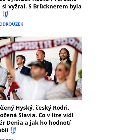
 si vyžral. S Brücknerem byla
l
PODROUŽEK
8
žený Hyský, český Rodri,
očená Slavia. Co v lize vidí
ér Denia a jak ho hodnotí
ábii