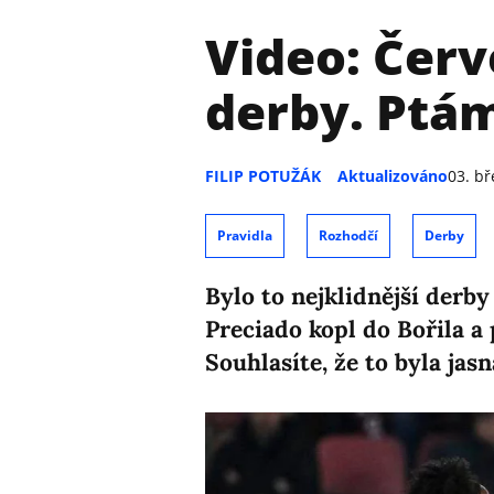
Video: Červ
derby. Ptám
FILIP POTUŽÁK
Aktualizováno
03. b
Pravidla
Rozhodčí
Derby
Bylo to nejklidnější derby
Preciado kopl do Bořila a
Souhlasíte, že to byla jas