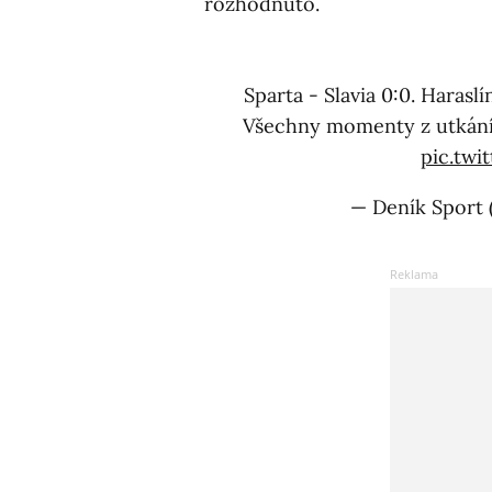
rozhodnuto.
Sparta - Slavia 0:0. Harasl
Všechny momenty z utkání
pic.tw
— Deník Sport