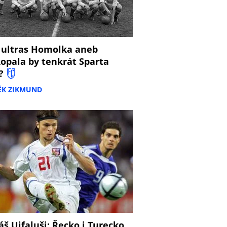
 ultras Homolka aneb
opala by tenkrát Sparta
?
ĚK ZIKMUND
š Ujfaluši: Řecko i Turecko