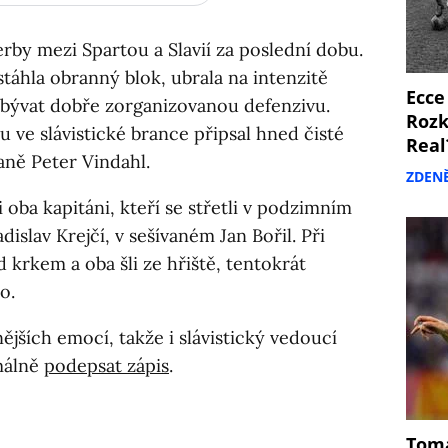
erby mezi Spartou a Slavií za poslední dobu.
táhla obranný blok, ubrala na intenzitě
Ecce
bývat dobře zorganizovanou defenzivu.
Rozk
tu ve slávistické brance připsal hned čisté
Real
aně Peter Vindahl.
ZDEN
 oba kapitáni, kteří se střetli v podzimním
islav Krejčí, v sešívaném Jan Bořil. Při
d krkem a oba šli ze hřiště, tentokrát
o.
ějších emocí, takže i slávistický vedoucí
málně
podepsat zápis
.
Tomá