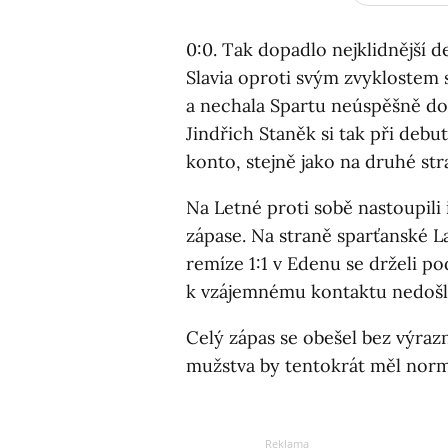
0:0. Tak dopadlo nejklidnější d
Slavia oproti svým zvyklostem s
a nechala Spartu neúspěšně do
Jindřich Staněk si tak při debu
konto, stejně jako na druhé str
Na Letné proti sobě nastoupili i
zápase. Na straně sparťanské Lad
remíze 1:1 v Edenu se drželi po
k vzájemnému kontaktu nedošl
Celý zápas se obešel bez výrazn
mužstva by tentokrát měl nor