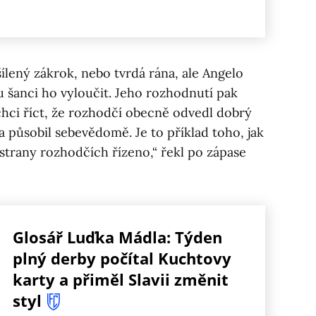
šílený zákrok, nebo tvrdá rána, ale Angelo
šanci ho vyloučit. Jeho rozhodnutí pak
hci říct, že rozhodčí obecně odvedl dobrý
 působil sebevědomě. Je to příklad toho, jak
strany rozhodčích řízeno,“ řekl po zápase
Glosář Luďka Mádla: Týden
plný derby počítal Kuchtovy
karty a přiměl Slavii změnit
styl