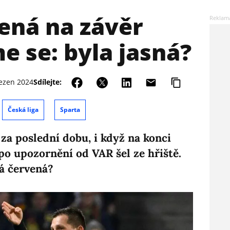
ená na závěr
e se: byla jasná?
řezen 2024
Sdílejte:
Česká liga
Sparta
 za poslední dobu, i když na konci
 po upozornění od VAR šel ze hřiště.
ná červená?