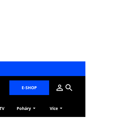
E-SHOP
 TV
Poháry
Více