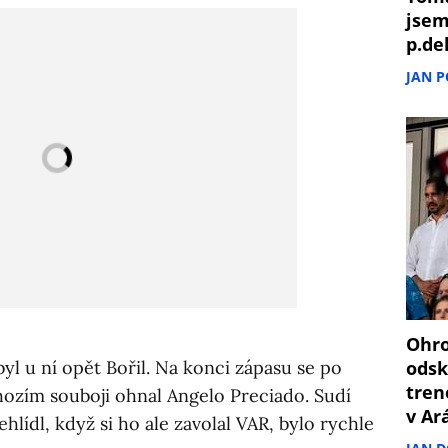
jsem
p.de
JAN 
Ohro
byl u ní opět Bořil. Na konci zápasu se po
odsk
tren
zím souboji ohnal Angelo Preciado. Sudí
v Ar
lídl, když si ho ale zavolal VAR, bylo rychle