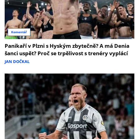
Komentář
Panikaří v Plzni s Hyským zbytečně? A má Denia
šanci uspět? Proč se trpělivost s trenéry vyplácí
JAN DOČKAL