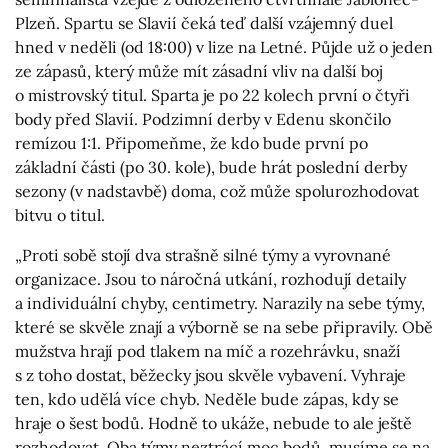
Plzeň. Spartu se Slavií čeká teď další vzájemný duel
hned v neděli (od 18:00) v lize na Letné. Půjde už o jeden
ze zápasů, který může mít zásadní vliv na další boj
o mistrovský titul. Sparta je po 22 kolech první o čtyři
body před Slavií. Podzimní derby v Edenu skončilo
remízou 1:1. Připomeňme, že kdo bude první po
základní části (po 30. kole), bude hrát poslední derby
sezony (v nadstavbě) doma, což může spolurozhodovat
bitvu o titul.
„Proti sobě stojí dva strašně silné týmy a vyrovnané
organizace. Jsou to náročná utkání, rozhodují detaily
a individuální chyby, centimetry. Narazily na sebe týmy,
které se skvěle znají a výborně se na sebe připravily. Obě
mužstva hrají pod tlakem na míč a rozehrávku, snaží
s z toho dostat, běžecky jsou skvěle vybavení. Vyhraje
ten, kdo udělá více chyb. Neděle bude zápas, kdy se
hraje o šest bodů. Hodně to ukáže, nebude to ale ještě
rozhodovat. Oba týmy neztrácí moc bodů, musíme se na