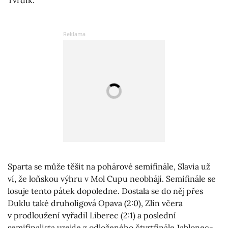
Tvrdík.
Sparta se může těšit na pohárové semifinále, Slavia už
ví, že loňskou výhru v Mol Cupu neobhájí. Semifinále se
losuje tento pátek dopoledne. Dostala se do něj přes
Duklu také druholigová Opava (2:0), Zlín včera
v prodloužení vyřadil Liberec (2:1) a poslední
semifinalista vzejde z odloženého čtvrtfinále Jablonec-