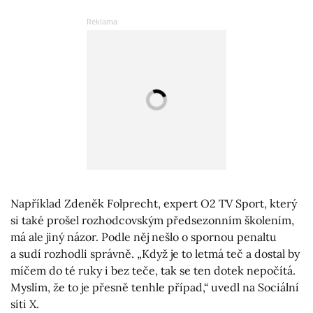
Například Zdeněk Folprecht, expert O2 TV Sport, který
si také prošel rozhodcovským předsezonním školením,
má ale jiný názor. Podle něj nešlo o spornou penaltu
a sudí rozhodli správně. „Když je to letmá teč a dostal by
míčem do té ruky i bez teče, tak se ten dotek nepočítá.
Myslím, že to je přesně tenhle případ,“ uvedl na Sociální
síti X.