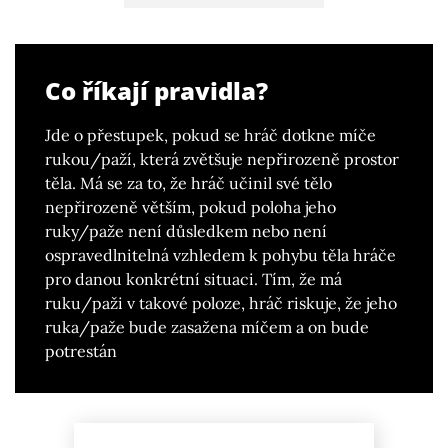
Co říkají pravidla?
Jde o přestupek, pokud se hráč dotkne míče
rukou/paží, která zvětšuje nepřirozeně prostor
těla. Má se za to, že hráč učinil své tělo
nepřirozeně větším, pokud poloha jeho
ruky/paže není důsledkem nebo není
ospravedlnitelná vzhledem k pohybu těla hráče
pro danou konkrétní situaci. Tím, že má
ruku/paži v takové poloze, hráč riskuje, že jeho
ruka/paže bude zasažena míčem a on bude
potrestán