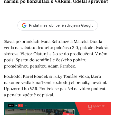
nařídil po konzultaci s VARem. Udělal správně?
Přidat mezi oblíbené zdroje na Googlu
Slavia po brankách Ivana Schranze a Malicka Dioufa
vedla na začátku druhého poločasu 2:0, pak ale dvakrát
skóroval Victor Olatunji a šlo se do prodloužení. V něm
poslal Spartu do semifinále českého poháru
proměněnou penaltou Adam Karabec.
Rozhodčí Karel Rouček si ruky Tomáše Vlčka, která
nakonec vedla k nařízení rozhodující penalty, nevšiml.
Upozornil ho VAR. Rouček se pak šel na video podívat
a penaltu zpětně odpískal.