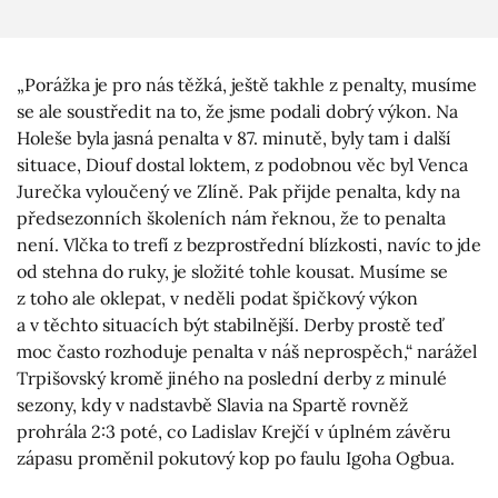
„Porážka je pro nás těžká, ještě takhle z penalty, musíme
se ale soustředit na to, že jsme podali dobrý výkon. Na
Holeše byla jasná penalta v 87. minutě, byly tam i další
situace, Diouf dostal loktem, z podobnou věc byl Venca
Jurečka vyloučený ve Zlíně. Pak přijde penalta, kdy na
předsezonních školeních nám řeknou, že to penalta
není. Vlčka to trefí z bezprostřední blízkosti, navíc to jde
od stehna do ruky, je složité tohle kousat. Musíme se
z toho ale oklepat, v neděli podat špičkový výkon
a v těchto situacích být stabilnější. Derby prostě teď
moc často rozhoduje penalta v náš neprospěch,“ narážel
Trpišovský kromě jiného na poslední derby z minulé
sezony, kdy v nadstavbě Slavia na Spartě rovněž
prohrála 2:3 poté, co Ladislav Krejčí v úplném závěru
zápasu proměnil pokutový kop po faulu Igoha Ogbua.