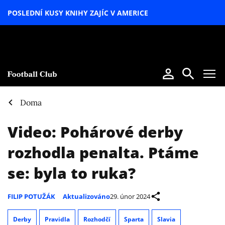
POSLEDNÍ KUSY KNIHY ZAJÍC V AMERICE
LETNÍ
SPECIÁL
Doma
Video: Pohárové derby
rozhodla penalta. Ptáme
se: byla to ruka?
FILIP POTUŽÁK
Aktualizováno
29. únor 2024
Derby
Pravidla
Rozhodčí
Sparta
Slavia