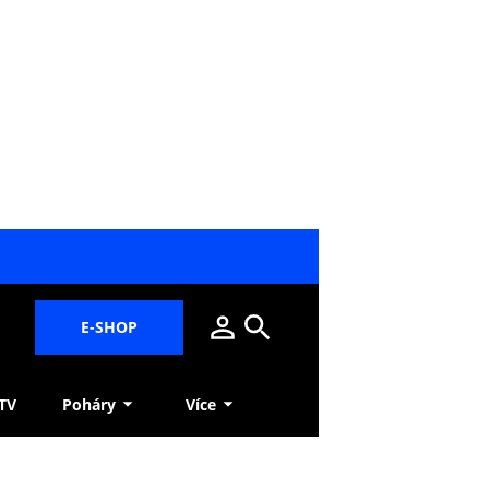
E-SHOP
 TV
Poháry
Více