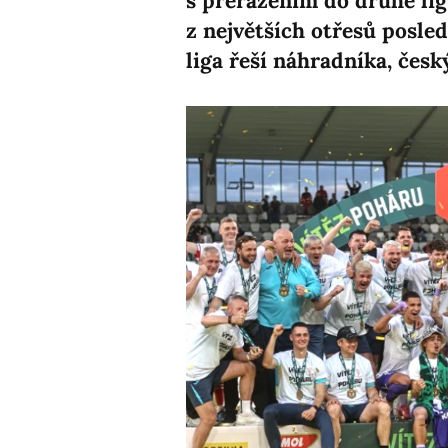
s přeřazením do druhé lig
z největších otřesů posled
liga řeší náhradníka, čes