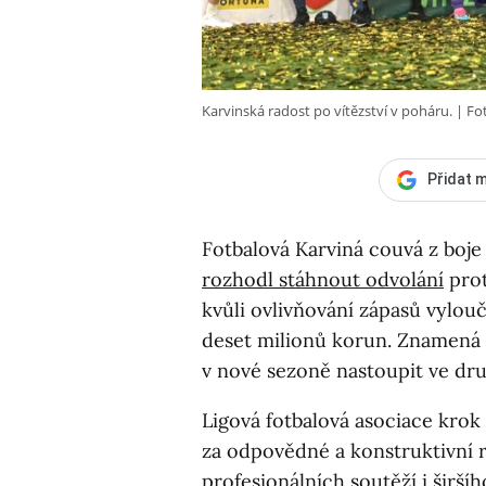
Karvinská radost po vítězství v poháru.
Fo
Přidat m
Fotbalová Karviná couvá z boje 
rozhodl stáhnout odvolání
prot
kvůli ovlivňování zápasů vylouč
deset milionů korun. Znamená
v nové sezoně nastoupit ve dru
Ligová fotbalová asociace krok 
za odpovědné a konstruktivní r
profesionálních soutěží i širší