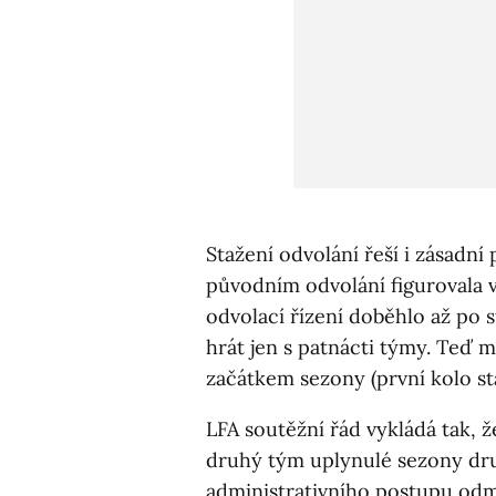
Stažení odvolání řeší i zásadní
původním odvolání figurovala v
odvolací řízení doběhlo až po s
hrát jen s patnácti týmy. Teď m
začátkem sezony (první kolo sta
LFA soutěžní řád vykládá tak, 
druhý tým uplynulé sezony dru
administrativního postupu odmí