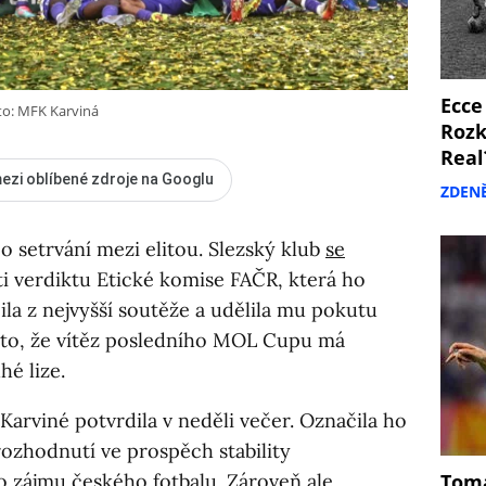
Ecce
to: MFK Karviná
Rozk
Real
ezi oblíbené zdroje na Googlu
ZDEN
o setrvání mezi elitou. Slezský klub
se
i verdiktu Etické komise FAČR, která ho
ila z nejvyšší soutěže a udělila mu pokutu
 to, že vítěz posledního MOL Cupu má
hé lize.
Karviné potvrdila v neděli večer. Označila ho
ozhodnutí ve prospěch stability
ho zájmu českého fotbalu. Zároveň ale
Tomá