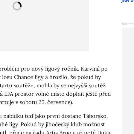
JAN 
 problém pro nový ligový ročník. Karviná po
 losu Chance ligy a hrozilo, že pokud by
tartu soutěže, mohla by se nejvyšší soutěž
á LFA prostor volné místo doplnit ještě před
rtuje v sobotu 25. července).
že nabídku teď jako první dostane Táborsko,
hé ligy. Pokud by jihočeský klub možnost
tl, přijde na řadu Artis Brno a až poté Dukla