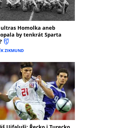
 ultras Homolka aneb
opala by tenkrát Sparta
?
ĚK ZIKMUND
š Ujfaluši: Řecko i Turecko