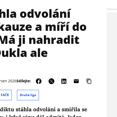
hla odvolání
kauze a míří do
Má ji nahradit
ukla ale
rven 2026
Sdílejte:
FAČR
Druhá liga
iktu stáhla odvolání a smířila se