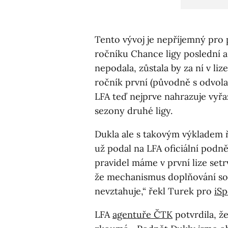
Tento vývoj je nepříjemný pro 
ročníku Chance ligy poslední a
nepodala, zůstala by za ní v li
ročník první (původně s odvola
LFA teď nejprve nahrazuje vyř
sezony druhé ligy.
Dukla ale s takovým výkladem ř
už podal na LFA oficiální podně
pravidel máme v první lize setr
že mechanismus doplňování sou
nevztahuje,“ řekl Turek pro
iSp
LFA
agentuře ČTK
potvrdila, ž