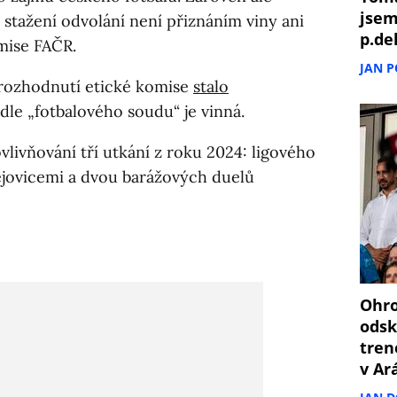
jsem
 stažení odvolání není přiznáním viny ani
p.de
mise FAČR.
JAN 
 rozhodnutí etické komise
stalo
dle „fotbalového soudu“ je vinná.
vlivňování tří utkání z roku 2024: ligového
jovicemi a dvou barážových duelů
Ohro
odsk
tren
v Ar