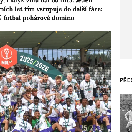
y, i když vinu dál odmítá. Jeden
ních let tím vstupuje do další fáze:
ký fotbal pohárové domino.
PŘEČ