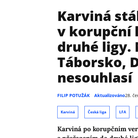
Karviná stá
v korupční 
druhé ligy. 
Táborsko, D
nesouhlasí
FILIP POTUŽÁK
Aktualizováno
28. če
Karviná
Česká liga
LFA
Karviná po korupčním verd