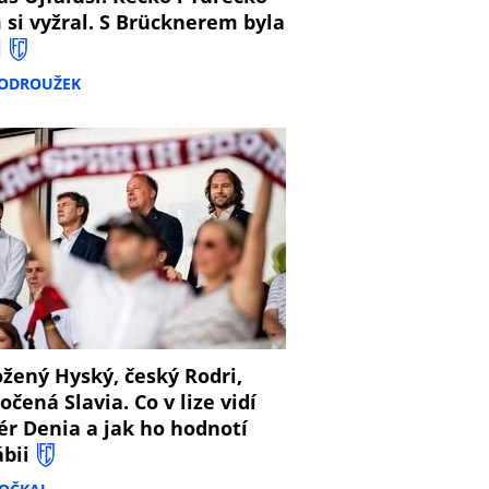
 si vyžral. S Brücknerem byla
l
PODROUŽEK
8
žený Hyský, český Rodri,
očená Slavia. Co v lize vidí
ér Denia a jak ho hodnotí
ábii