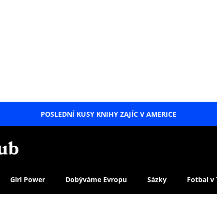
POSLEDNÍ KUSY KNIHY ZAJÍC V AMERICE
LETNÍ
SPECIÁL
Girl Power
Dobýváme Evropu
Sázky
Fotbal v