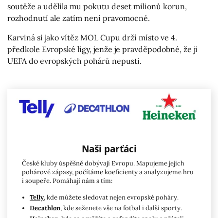
soutěže a udělila mu pokutu deset milionů korun,
rozhodnutí ale zatím není pravomocné.
Karviná si jako vítěz MOL Cupu drží místo ve 4.
předkole Evropské ligy, jenže je pravděpodobné, že ji
UEFA do evropských pohárů nepustí.
Naši parťáci
České kluby úspěšně dobývají Evropu. Mapujeme jejich
pohárové zápasy, počítáme koeficienty a analyzujeme hru
i soupeře. Pomáhají nám s tím:
Telly
, kde můžete sledovat nejen evropské poháry.
Decathlon
, kde seženete vše na fotbal i další sporty.