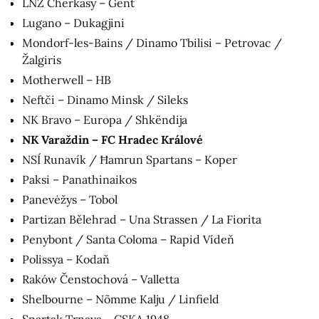
LNZ Cherkasy – Gent
Lugano – Dukagjini
Mondorf-les-Bains / Dinamo Tbilisi – Petrovac /
Žalgiris
Motherwell – HB
Neftči – Dinamo Minsk / Sileks
NK Bravo – Europa / Shkëndija
NK Varaždin – FC Hradec Králové
NSÍ Runavík / Ħamrun Spartans – Koper
Paksi – Panathinaikos
Panevėžys – Tobol
Partizan Bělehrad – Una Strassen / La Fiorita
Penybont / Santa Coloma – Rapid Vídeň
Polissya – Kodaň
Raków Čenstochová – Valletta
Shelbourne – Nõmme Kalju / Linfield
Spartak Trnava – CSKA 1948