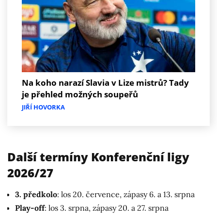
Na koho narazí Slavia v Lize mistrů? Tady
je přehled možných soupeřů
JIŘÍ HOVORKA
Další termíny Konferenční ligy
2026/27
3. předkolo
: los 20. července, zápasy 6. a 13. srpna
Play-off
: los 3. srpna, zápasy 20. a 27. srpna