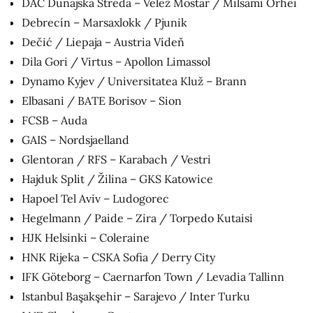
DAC Dunajská Streda – Velež Mostar / Milsami Orhei
Debrecín – Marsaxlokk / Pjunik
Dečić / Liepaja – Austria Vídeň
Dila Gori / Virtus – Apollon Limassol
Dynamo Kyjev / Universitatea Kluž – Brann
Elbasani / BATE Borisov – Sion
FCSB – Auda
GAIS – Nordsjaelland
Glentoran / RFS – Karabach / Vestri
Hajduk Split / Žilina – GKS Katowice
Hapoel Tel Aviv – Ludogorec
Hegelmann / Paide – Zira / Torpedo Kutaisi
HJK Helsinki – Coleraine
HNK Rijeka – CSKA Sofia / Derry City
IFK Göteborg – Caernarfon Town / Levadia Tallinn
Istanbul Başakşehir – Sarajevo / Inter Turku