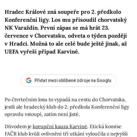
Hradec Králové zná soupeře pro 2. předkolo
Konferenční ligy. Los mu přisoudil chorvatský
NK Varaždin. První zápas se má hrát 23.
července v Chorvatsku, odveta o týden později
v Hradci. Možná to ale celé bude ještě jinak, až
UEFA vyřeší případ Karviné.
Přidat mezi oblíbené zdroje na Googlu
Po čtvrtečním losu to vypadá na cestu do Chorvatska,
jestli ale hradecký klub do 2. předkola Konferenční ligy
opravdu vstoupí, zatím není jisté.
Důvodem je
korupční kauza Karviné
. Etická komise
FAČR klub kvůli ovlivnění tří utkání vyloučila z nejvyšší