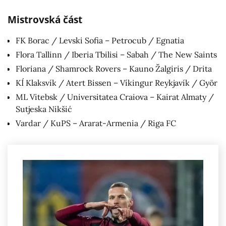
Mistrovská část
FK Borac / Levski Sofia – Petrocub / Egnatia
Flora Tallinn / Iberia Tbilisi – Sabah / The New Saints
Floriana / Shamrock Rovers – Kauno Žalgiris / Drita
KÍ Klaksvík / Atert Bissen – Víkingur Reykjavík / Györ
ML Vitebsk / Universitatea Craiova – Kairat Almaty /
Sutjeska Nikšić
Vardar / KuPS – Ararat-Armenia / Riga FC