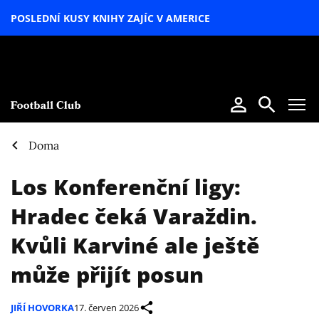
POSLEDNÍ KUSY KNIHY ZAJÍC V AMERICE
LETNÍ
SPECIÁL
Doma
Los Konferenční ligy:
Hradec čeká Varaždin.
Kvůli Karviné ale ještě
může přijít posun
JIŘÍ HOVORKA
17. červen 2026