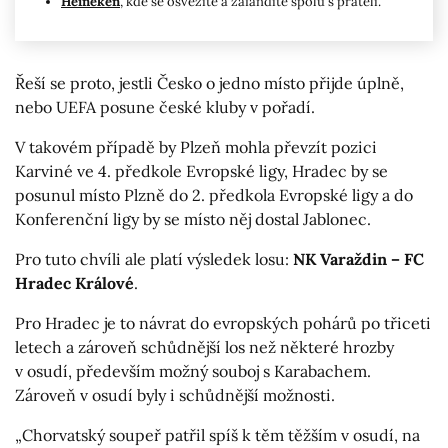
Heineken
, kde se osvěžíte a zafandíte spolu s přáteli.
Řeší se proto, jestli Česko o jedno místo přijde úplně,
nebo UEFA posune české kluby v pořadí.
V takovém případě by Plzeň mohla převzít pozici
Karviné ve 4. předkole Evropské ligy, Hradec by se
posunul místo Plzně do 2. předkola Evropské ligy a do
Konferenční ligy by se místo něj dostal Jablonec.
Pro tuto chvíli ale platí výsledek losu:
NK Varaždin – FC
Hradec Králové
.
Pro Hradec je to návrat do evropských pohárů po třiceti
letech a zároveň schůdnější los než některé hrozby
v osudí, především možný souboj s Karabachem.
Zároveň v osudí byly i schůdnější možnosti.
„Chorvatský soupeř patřil spíš k těm těžším v osudí, na