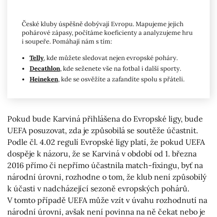
České kluby úspěšně dobývají Evropu. Mapujeme jejich
pohárové zápasy, počítáme koeficienty a analyzujeme hru
i soupeře. Pomáhají nám s tím:
Telly
, kde můžete sledovat nejen evropské poháry.
Decathlon
, kde seženete vše na fotbal i další sporty.
Heineken
, kde se osvěžíte a zafandíte spolu s přáteli.
Pokud bude Karviná přihlášena do Evropské ligy, bude
UEFA posuzovat, zda je způsobilá se soutěže účastnit.
Podle čl. 4.02 regulí Evropské ligy platí, že pokud UEFA
dospěje k názoru, že se Karviná v období od 1. března
2016 přímo či nepřímo účastnila match-fixingu, byť na
národní úrovni, rozhodne o tom, že klub není způsobilý
k účasti v nadcházející sezoně evropských pohárů.
V tomto případě UEFA může vzít v úvahu rozhodnutí na
národní úrovni, avšak není povinna na ně čekat nebo je