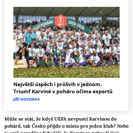
Největší úspěch i průšvih v jednom.
Triumf Karviné v poháru očima expertů
JIŘÍ HOVORKA
Může se stát, že když UEFA nevpustí Karvinou do
pohárů, tak Česko přijde o místo pro jeden klub? Nebo
je spíš pravděpodobnější, že Karvinou nahradí jiný