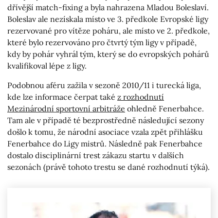
dřívější match-fixing a byla nahrazena Mladou Boleslaví.
Boleslav ale nezískala místo ve 3. předkole Evropské ligy
rezervované pro vítěze poháru, ale místo ve 2. předkole,
které bylo rezervováno pro čtvrtý tým ligy v případě,
kdy by pohár vyhrál tým, který se do evropských pohárů
kvalifikoval lépe z ligy.
Podobnou aféru zažila v sezoně 2010/11 i turecká liga,
kde lze informace čerpat také
z rozhodnutí
Mezinárodní sportovní arbitráže
ohledně Fenerbahce.
Tam ale v případě té bezprostředně následující sezony
došlo k tomu, že národní asociace vzala zpět přihlášku
Fenerbahce do Ligy mistrů. Následně pak Fenerbahce
dostalo disciplinární trest zákazu startu v dalších
sezonách (právě tohoto trestu se dané rozhodnutí týká).