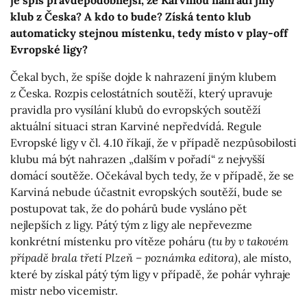
klub z Česka? A kdo to bude? Získá tento klub
automaticky stejnou místenku, tedy místo v play-off
Evropské ligy?
Čekal bych, že spíše dojde k nahrazení jiným klubem
z Česka. Rozpis celostátních soutěží, který upravuje
pravidla pro vysílání klubů do evropských soutěží
aktuální situaci stran Karviné nepředvídá. Regule
Evropské ligy v čl. 4.10 říkají, že v případě nezpůsobilosti
klubu má být nahrazen „dalším v pořadí“ z nejvyšší
domácí soutěže. Očekával bych tedy, že v případě, že se
Karviná nebude účastnit evropských soutěží, bude se
postupovat tak, že do pohárů bude vysláno pět
nejlepších z ligy. Pátý tým z ligy ale nepřevezme
konkrétní místenku pro vítěze poháru
(tu by v takovém
případě brala třetí Plzeň – poznámka editora)
, ale místo,
které by získal pátý tým ligy v případě, že pohár vyhraje
mistr nebo vicemistr.