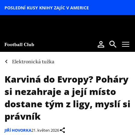
POSLEDNÍ KUSY KNIHY ZAJÍC V AMERICE
LETNÍ
SPECIÁL
Elektronická tužka
Karviná do Evropy? Poháry
si nezahraje a její místo
dostane tým z ligy, myslí si
právník
JIŘÍ HOVORKA
21. květen 2026