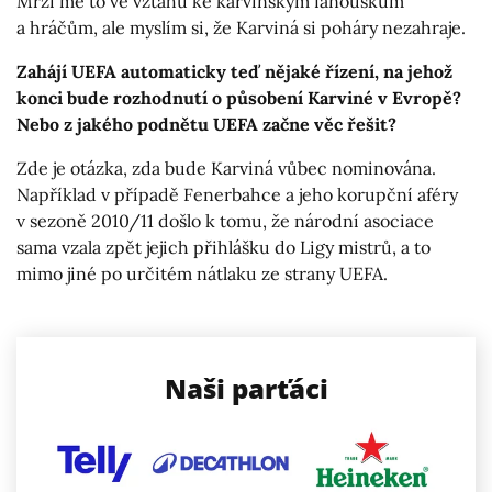
Mrzí mě to ve vztahu ke karvinským fanouškům
a hráčům, ale myslím si, že Karviná si poháry nezahraje.
Zahájí UEFA automaticky teď nějaké řízení, na jehož
konci bude rozhodnutí o působení Karviné v Evropě?
Nebo z jakého podnětu UEFA začne věc řešit?
Zde je otázka, zda bude Karviná vůbec nominována.
Například v případě Fenerbahce a jeho korupční aféry
v sezoně 2010/11 došlo k tomu, že národní asociace
sama vzala zpět jejich přihlášku do Ligy mistrů, a to
mimo jiné po určitém nátlaku ze strany UEFA.
Naši parťáci