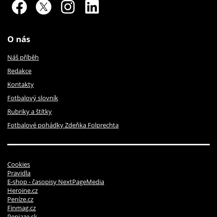
O nás
Náš příběh
Redakce
Kontakty
Fotbalový slovník
Rubriky a štítky
Fotbalové pohádky Zdeňka Folprechta
Cookies
Pravidla
E-shop - časopisy NextPageMedia
Heroine.cz
Peníze.cz
Finmag.cz
Peniaze.sk