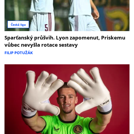
Česká liga
Sparťanský průšvih. Lyon zapomenut, Priskemu
vůbec nevyšla rotace sestavy
FILIP POTUŽÁK