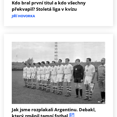
Kdo bral první titul a kdo všechny
překvapil? Stoletá liga v kvízu
JIŘÍ HOVORKA
Jak jsme rozplakali Argentinu. Debakl,
který změnil tamní fotbal