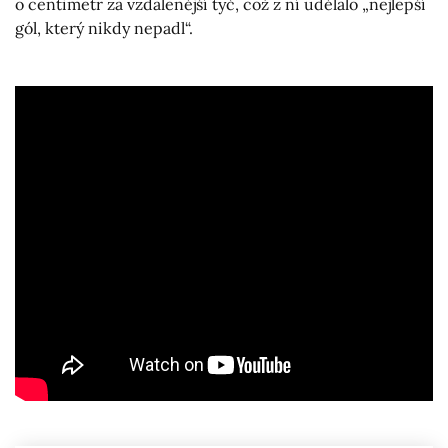
o centimetr za vzdálenější tyč, což z ní udělalo „nejlepší
gól, který nikdy nepadl“.