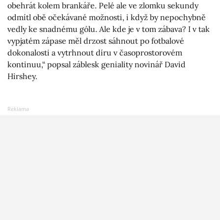
obehrát kolem brankáře. Pelé ale ve zlomku sekundy
odmítl obě očekávané možnosti, i když by nepochybně
vedly ke snadnému gólu. Ale kde je v tom zábava? I v tak
vypjatém zápase měl drzost sáhnout po fotbalové
dokonalosti a vytrhnout díru v časoprostorovém
kontinuu,“ popsal záblesk geniality novinář David
Hirshey.