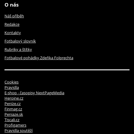
O nás
Náš příběh
Redakce
Kontakty
Fotbalový slovník
Rubriky a štítky
Fotbalové pohádky Zdeňka Folprechta
Cookies
Pravidla
E-shop - časopisy NextPageMedia
Heroine.cz
Peníze.cz
Finmag.cz
Peniaze.sk
Tiscali.cz
Profigamers
Pravidla soutěží