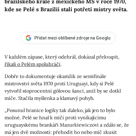
brazilského krále z mexického MS v roce 1970,
kde se Pelé s Brazílií stali potřetí mistry světa.
Přidat mezi oblíbené zdroje na Googlu
V každém zápase, který odehrál, dokázal překvapit,
říkali o Pelém spoluhráči
.
Dobře to dokumentuje okamžik ze semifinále
mistrovství světa 1970 proti Uruguayi, kdy si Pelé
vytvořil stoprocentní gólovou šanci, aniž by se dotkl
míče. Stačila myšlenka a klamavý pohyb.
„Posunul hranice logiky tak daleko, jak jen to bylo
možné. Pelé se hnal k míči proti vynikajícímu
uruguayskému brankáři Mazurkiewiczovi a zdálo se, že
má jen dvě možnosti: přehodit ho nebo míč zkusit