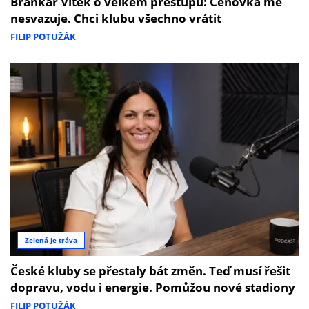
Brankář Vítek o velkém přestupu: Cenovka mě
nesvazuje. Chci klubu všechno vrátit
FILIP POTUŽÁK
Zelená je tráva
České kluby se přestaly bát změn. Teď musí řešit
dopravu, vodu i energie. Pomůžou nové stadiony
FILIP POTUŽÁK