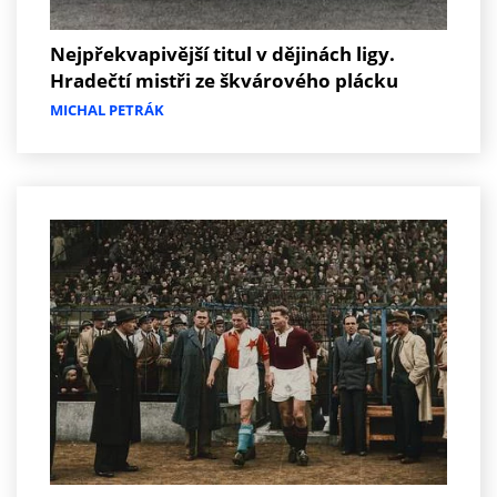
Nejpřekvapivější titul v dějinách ligy.
Hradečtí mistři ze škvárového plácku
MICHAL PETRÁK