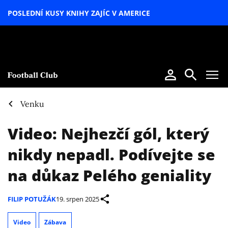
POSLEDNÍ KUSY KNIHY ZAJÍC V AMERICE
LETNÍ
SPECIÁL
Venku
Video: Nejhezčí gól, který
nikdy nepadl. Podívejte se
na důkaz Pelého geniality
FILIP POTUŽÁK
19. srpen 2025
Video
Zábava