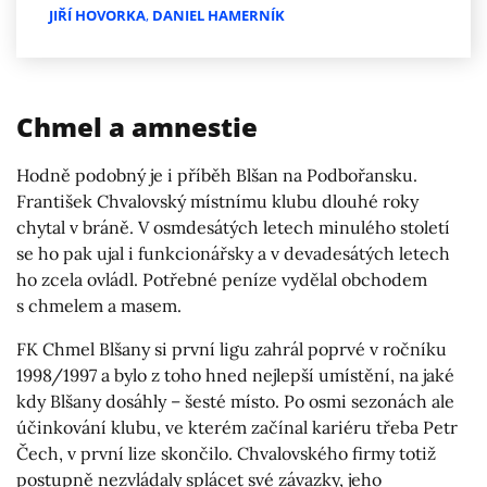
JIŘÍ HOVORKA
,
DANIEL HAMERNÍK
Chmel a amnestie
Hodně podobný je i příběh Blšan na Podbořansku.
František Chvalovský místnímu klubu dlouhé roky
chytal v bráně. V osmdesátých letech minulého století
se ho pak ujal i funkcionářsky a v devadesátých letech
ho zcela ovládl. Potřebné peníze vydělal obchodem
s chmelem a masem.
FK Chmel Blšany si první ligu zahrál poprvé v ročníku
1998/1997 a bylo z toho hned nejlepší umístění, na jaké
kdy Blšany dosáhly – šesté místo. Po osmi sezonách ale
účinkování klubu, ve kterém začínal kariéru třeba Petr
Čech, v první lize skončilo. Chvalovského firmy totiž
postupně nezvládaly splácet své závazky, jeho