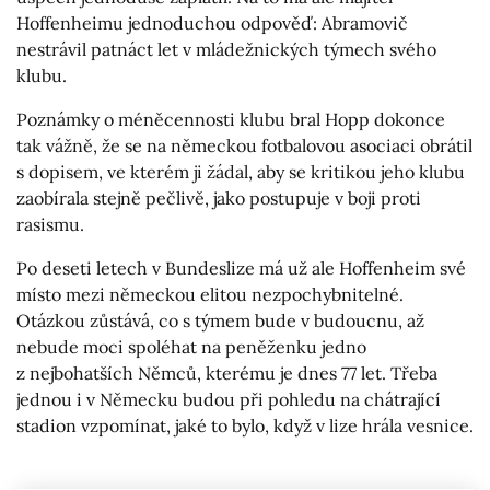
Hoffenheimu jednoduchou odpověď: Abramovič
nestrávil patnáct let v mládežnických týmech svého
klubu.
Poznámky o méněcennosti klubu bral Hopp dokonce
tak vážně, že se na německou fotbalovou asociaci obrátil
s dopisem, ve kterém ji žádal, aby se kritikou jeho klubu
zaobírala stejně pečlivě, jako postupuje v boji proti
rasismu.
Po deseti letech v Bundeslize má už ale Hoffenheim své
místo mezi německou elitou nezpochybnitelné.
Otázkou zůstává, co s týmem bude v budoucnu, až
nebude moci spoléhat na peněženku jedno
z nejbohatších Němců, kterému je dnes 77 let. Třeba
jednou i v Německu budou při pohledu na chátrající
stadion vzpomínat, jaké to bylo, když v lize hrála vesnice.