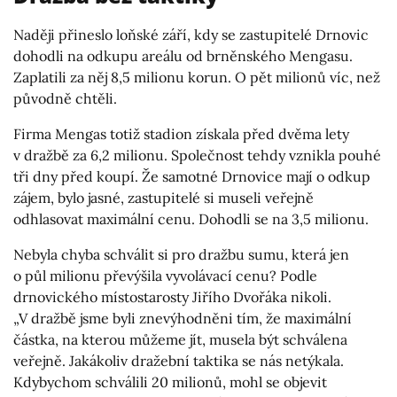
Naději přineslo loňské září, kdy se zastupitelé Drnovic
dohodli na odkupu areálu od brněnského Mengasu.
Zaplatili za něj 8,5 milionu korun. O pět milionů víc, než
původně chtěli.
Firma Mengas totiž stadion získala před dvěma lety
v dražbě za 6,2 milionu. Společnost tehdy vznikla pouhé
tři dny před koupí. Že samotné Drnovice mají o odkup
zájem, bylo jasné, zastupitelé si museli veřejně
odhlasovat maximální cenu. Dohodli se na 3,5 milionu.
Nebyla chyba schválit si pro dražbu sumu, která jen
o půl milionu převýšila vyvolávací cenu? Podle
drnovického místostarosty Jiřího Dvořáka nikoli.
„V dražbě jsme byli znevýhodněni tím, že maximální
částka, na kterou můžeme jít, musela být schválena
veřejně. Jakákoliv dražební taktika se nás netýkala.
Kdybychom schválili 20 milionů, mohl se objevit