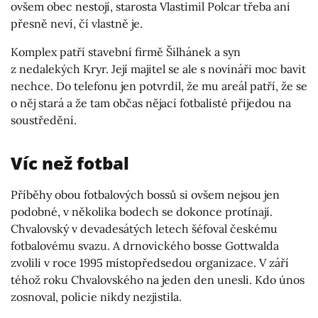
ovšem obec nestojí, starosta Vlastimil Polcar třeba ani
přesně neví, čí vlastně je.
Komplex patří stavební firmě Šilhánek a syn
z nedalekých Kryr. Její majitel se ale s novináři moc bavit
nechce. Do telefonu jen potvrdil, že mu areál patří, že se
o něj stará a že tam občas nějací fotbalisté přijedou na
soustředění.
Víc než fotbal
Příběhy obou fotbalových bossů si ovšem nejsou jen
podobné, v několika bodech se dokonce protínají.
Chvalovský v devadesátých letech šéfoval českému
fotbalovému svazu. A drnovického bosse Gottwalda
zvolili v roce 1995 místopředsedou organizace. V září
téhož roku Chvalovského na jeden den unesli. Kdo únos
zosnoval, policie nikdy nezjistila.