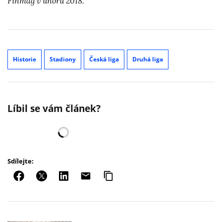
Finmag v únoru 2018.
Historie
Stadiony
Česká liga
Druhá liga
Líbil se vám článek?
Sdílejte: