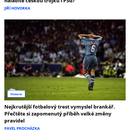
naladíte českou trojku i PSG?
JIŘÍ HOVORKA
Historie
Nejkrutější fotbalový trest vymyslel brankář.
Přečtěte si zapomenutý příběh velké změny
pravidel
PAVEL PROCHÁZKA