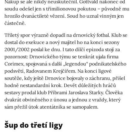
Nákup se ale nikdy neuskutečnil. Gottvald nakonec od
soudu odešel jen s třímilionovou pokutou – původně mu
hrozilo dvanáctileté vězení. Soud ho uznal vinným jen
částečně.
Tříletý spor výrazně dopadl na drnovický fotbal. Klub se
dostal do exekuce a nový majitel ho na konci sezony
2001/2002 poslal ke dnu. I tato dílčí epizoda stojí za
pozornost: Drnovického týmu se tenkrát ujala firma
Corimex, spojovaná s další „legendou“ podnikatelského
podsvětí, Radovanem Krejčířem. Na konci ligové
soutěže, kdy ještě Drnovice bojovaly o záchranu, přišel
hodně nestandardní krok. Devět důležitých hráčů
sestavy prodal klub Příbrami Jaroslava Starky. Člověka
dvakrát obviněného z únosu a jednou z vraždy, který
sám přežil útok atentátníka se samopalem.
Šup do třetí ligy