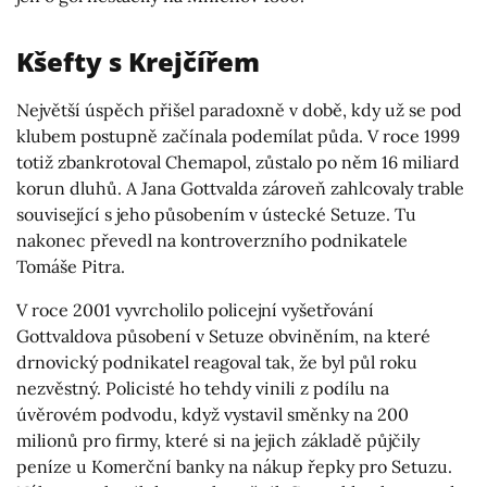
Kšefty s Krejčířem
Největší úspěch přišel paradoxně v době, kdy už se pod
klubem postupně začínala podemílat půda. V roce 1999
totiž zbankrotoval Chemapol, zůstalo po něm 16 miliard
korun dluhů. A Jana Gottvalda zároveň zahlcovaly trable
související s jeho působením v ústecké Setuze. Tu
nakonec převedl na kontroverzního podnikatele
Tomáše Pitra.
V roce 2001 vyvrcholilo policejní vyšetřování
Gottvaldova působení v Setuze obviněním, na které
drnovický podnikatel reagoval tak, že byl půl roku
nezvěstný. Policisté ho tehdy vinili z podílu na
úvěrovém podvodu, když vystavil směnky na 200
milionů pro firmy, které si na jejich základě půjčily
peníze u Komerční banky na nákup řepky pro Setuzu.