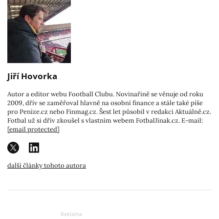
Jiří Hovorka
Autor a editor webu Football Clubu. Novinařině se věnuje od roku
2009, dřív se zaměřoval hlavně na osobní finance a stále také píše
pro Peníze.cz nebo Finmag.cz. Šest let působil v redakci Aktuálně.cz.
Fotbal už si dřív zkoušel s vlastním webem FotbalJinak.cz. E-mail:
[email protected]
další články tohoto autora