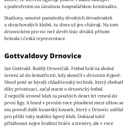
s podezřením na závažnou hospodářskou kriminalitu.
Stadiony, smutné památníky divokých devadesátek
a zkrachovalých klubů, tu dnes už jen chátrají. Na tom
drnovickém pro víc než devět tisíc diváků přitom
hrávala i česká reprezentace.
Gottvaldovy Drnovice
Jan Gottvald. Rodilý Drnovičák. Fotbal hrál na slušné
úrovni až do šestatřiceti, kdy skončil v divizním Kyjově.
Hned poté se bývalý chladírenský technik, který zbohatl
díky privatizaci, začal starat o drnovický fotbal.
Z nejnižší úrovně klub za pouhých deset let vynesl do
první ligy. A hned v prvním roce působení mezi elitou se
mu povedl další husarský kousek, který z Drnovic udělal
pro příští roky stabilní ligový klub. Dokázal totiž
přitáhnout nejen kvalitní hráče a trenéry, ale v roce