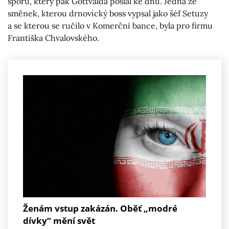
sporu, který pak Gottvalda poslal ke dnu. Jedna ze
směnek, kterou drnovický boss vypsal jako šéf Setuzy
a se kterou se ručilo v Komerční bance, byla pro firmu
Františka Chvalovského.
Ženám vstup zakázán. Oběť „modré
dívky“ mění svět