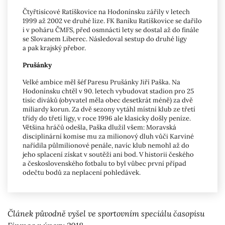
Čtyřtisícové Ratíškovice na Hodonínsku zářily v letech
1999 až 2002 ve druhé lize. FK Baníku Ratíškovice se dařilo
i v poháru ČMFS, před osmnácti lety se dostal až do finále
se Slovanem Liberec. Následoval sestup do druhé ligy
a pak krajský přebor.
Prušánky
Velké ambice měl šéf Paresu Prušánky Jiří Paška. Na
Hodonínsku chtěl v 90. letech vybudovat stadion pro 25
tisíc diváků (obyvatel měla obec desetkrát méně) za dvě
miliardy korun. Za dvě sezony vytáhl místní klub ze třetí
třídy do třetí ligy, v roce 1996 ale klasicky došly peníze.
Většina hráčů odešla, Paška dlužil všem: Moravská
disciplinární komise mu za milionový dluh vůči Karviné
nařídila půlmilionové penále, navíc klub nemohl až do
jeho splacení získat v soutěži ani bod. V historii českého
a československého fotbalu to byl vůbec první případ
odečtu bodů za neplacení pohledávek.
Článek původně vyšel ve sportovním speciálu časopisu