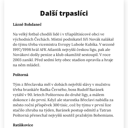
Další trpaslíci
Lázně Bohdaneč
Na velký fotbal chodili lidé i v tříapůltisícové obci ve
východních Čechách. Místní podnikatel Jiří Novák nalákal
do týmu třeba vicemistra Evropy Luboše Kubíka. V sezoně
1997/1998 hrál AFK Atlantik nejvyšší českou ligu, pak ale
Novákovi došly peníze a klub okamžitě sestoupil. V roce
2003 zanikl. Před sedmi lety obec stadion opravila a hraje
na něm mládež.
Poštorná
Tým z Břeclavska měl v dobách největší slávy v mužstvu
třeba brankáře Radka Černého, boss Rudolf Baránek
vytáhl v 90. letech Poštornou do druhé ligy, a málem
dokonce i do první. Když ale starostka Břeclavi nabídla za
město roční příspěvek 300 tisíc, což by týmu v první lize
stačilo zhruba na týden, Baránek postup odmítl a Tatran
Poštorná přenechal nejvyšší soutěž pražským Bohemians.
Ratíškovice