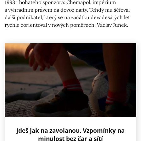
1993 i bohatého sponzora: Chemapol, impérium
s výhradním právem na dovoz nafty. Tehdy mu šéfoval
další podnikatel, který se na začátku devadesátých let
rychle zorientoval v nových poměrech: Václav Junek.
Jdeš jak na zavolanou. Vzpomínky na
minulost bez čar a sítí