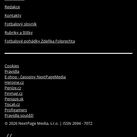
Redakce
Kontakty
Fotbalový slovník
Rubriky a štítky
Fotbalové pohádky Zdeňka Folprechta
Cookies
Pravidla
E-shop - časopisy NextPageMedia
Heroine.cz
Peníze.cz
Finmag.cz
Peniaze.sk
Tiscali.cz
Profigamers
Pravidla soutěží
© 2026 NextPage Media, s.r.o. | ISSN 2694 - 7072
sinfin.digital