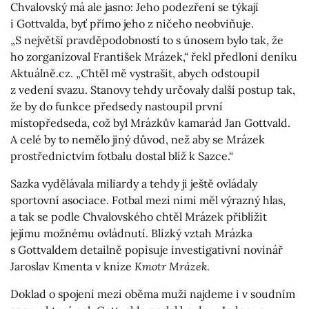
Chvalovský má ale jasno: Jeho podezření se týkají
i Gottvalda, byť přímo jeho z ničeho neobviňuje.
„S největší pravděpodobností to s únosem bylo tak, že
ho zorganizoval František Mrázek,“ řekl předloni deníku
Aktuálně.cz. „Chtěl mě vystrašit, abych odstoupil
z vedení svazu. Stanovy tehdy určovaly další postup tak,
že by do funkce předsedy nastoupil první
místopředseda, což byl Mrázkův kamarád Jan Gottvald.
A celé by to nemělo jiný důvod, než aby se Mrázek
prostřednictvím fotbalu dostal blíž k Sazce.“
Sazka vydělávala miliardy a tehdy ji ještě ovládaly
sportovní asociace. Fotbal mezi nimi měl výrazný hlas,
a tak se podle Chvalovského chtěl Mrázek přiblížit
jejímu možnému ovládnutí. Blízký vztah Mrázka
s Gottvaldem detailně popisuje investigativní novinář
Jaroslav Kmenta v knize
Kmotr Mrázek
.
Doklad o spojení mezi oběma muži najdeme i v soudním