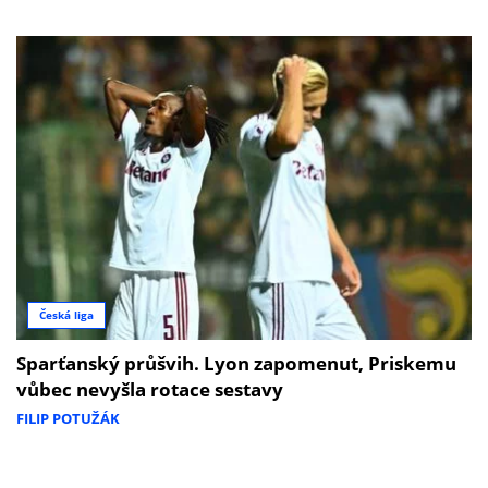
Česká liga
Sparťanský průšvih. Lyon zapomenut, Priskemu
vůbec nevyšla rotace sestavy
FILIP POTUŽÁK