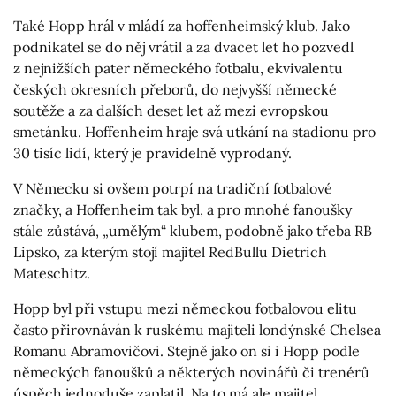
Také Hopp hrál v mládí za hoffenheimský klub. Jako
podnikatel se do něj vrátil a za dvacet let ho pozvedl
z nejnižších pater německého fotbalu, ekvivalentu
českých okresních přeborů, do nejvyšší německé
soutěže a za dalších deset let až mezi evropskou
smetánku. Hoffenheim hraje svá utkání na stadionu pro
30 tisíc lidí, který je pravidelně vyprodaný.
V Německu si ovšem potrpí na tradiční fotbalové
značky, a Hoffenheim tak byl, a pro mnohé fanoušky
stále zůstává, „umělým“ klubem, podobně jako třeba RB
Lipsko, za kterým stojí majitel RedBullu Dietrich
Mateschitz.
Hopp byl při vstupu mezi německou fotbalovou elitu
často přirovnáván k ruskému majiteli londýnské Chelsea
Romanu Abramovičovi. Stejně jako on si i Hopp podle
německých fanoušků a některých novinářů či trenérů
úspěch jednoduše zaplatil. Na to má ale majitel