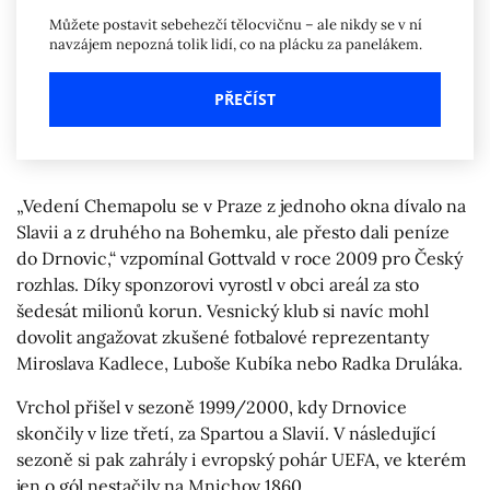
Můžete postavit sebehezčí tělocvičnu – ale nikdy se v ní
navzájem nepozná tolik lidí, co na plácku za panelákem.
PŘEČÍST
„Vedení Chemapolu se v Praze z jednoho okna dívalo na
Slavii a z druhého na Bohemku, ale přesto dali peníze
do Drnovic,“ vzpomínal Gottvald v roce 2009 pro Český
rozhlas. Díky sponzorovi vyrostl v obci areál za sto
šedesát milionů korun. Vesnický klub si navíc mohl
dovolit angažovat zkušené fotbalové reprezentanty
Miroslava Kadlece, Luboše Kubíka nebo Radka Druláka.
Vrchol přišel v sezoně 1999/2000, kdy Drnovice
skončily v lize třetí, za Spartou a Slavií. V následující
sezoně si pak zahrály i evropský pohár UEFA, ve kterém
jen o gól nestačily na Mnichov 1860.