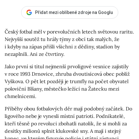
Přidat mezi oblíbené zdroje na Googlu
Český fotbal měl v porevolučních letech světovou raritu.
Nejvyšší soutěž tu hrály týmy z obcí tak malých, že
i kdyby na zápas přišli všichni z dědiny, stadion by
nezaplnili. Ani ze čtvrtiny.
Jako první si titul nejmenší prvoligové vesnice zajistily
v roce 1993 Drnovice, zhruba dvoutisícová obec poblíž
Vyškova. O pět let později je trumfly na počet obyvatel
poloviční Blšany, městečko ležící na Žatecku mezi
chmelnicemi.
Příběhy obou fotbalových děr mají podobný začátek. Do
ligového nebe je vynesli místní patrioti. Podnikatelé,
kteří těsně po revoluci zbohatli natolik, že si mohli za
desítky milionů splnit klukovské sny. A mají i stejný
konec, ve kterém figuruje policie i státní zástupci