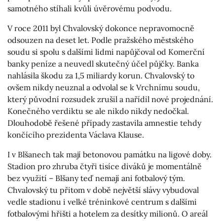
samotného stíhali kvůli úvěrovému podvodu.
V roce 2011 byl Chvalovský dokonce nepravomocně
odsouzen na deset let. Podle pražského městského
soudu si spolu s dalšími lidmi napůjčoval od Komerční
banky peníze a neuvedl skutečný účel půjčky. Banka
nahlásila škodu za 1,5 miliardy korun. Chvalovský to
ovšem nikdy neuznal a odvolal se k Vrchnímu soudu,
který původní rozsudek zrušil a nařídil nové projednání.
Konečného verdiktu se ale nikdo nikdy nedočkal.
Dlouhodobě řešené případy zastavila amnestie tehdy
končícího prezidenta Václava Klause.
I v Blšanech tak mají betonovou památku na ligové doby.
Stadion pro zhruba čtyři tisíce diváků je momentálně
bez využití – Blšany teď nemají ani fotbalový tým.
Chvalovský tu přitom v době největší slávy vybudoval
vedle stadionu i velké tréninkové centrum s dalšími
fotbalovými hřišti a hotelem za desítky milionů. O areál