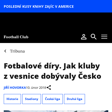
POSLEDNÍ KUSY KNIHY ZAJÍC V AMERICE
LETNÍ
SPECIÁL
Tribuna
Fotbalové díry. Jak kluby
z vesnice dobývaly Česko
JIŘÍ HOVORKA
10. únor 2018
Historie
Stadiony
Česká liga
Druhá liga