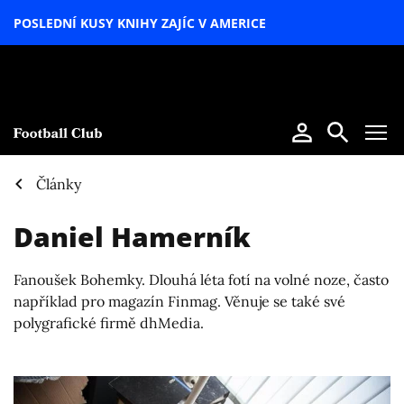
POSLEDNÍ KUSY KNIHY ZAJÍC V AMERICE
LETNÍ
SPECIÁL
Články
Daniel Hamerník
Fanoušek Bohemky. Dlouhá léta fotí na volné noze, často
například pro magazín Finmag. Věnuje se také své
polygrafické firmě dhMedia.