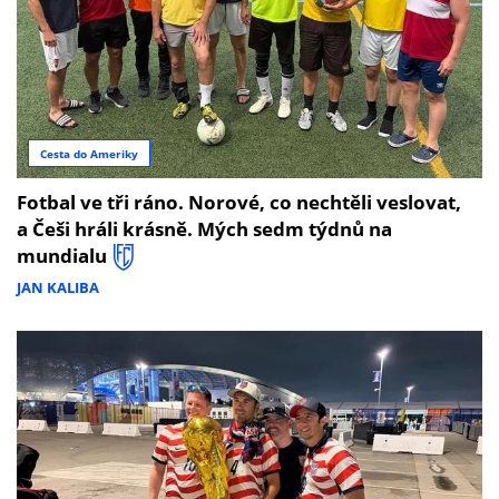
Cesta do Ameriky
Fotbal ve tři ráno. Norové, co nechtěli veslovat,
a Češi hráli krásně. Mých sedm týdnů na
mundialu
JAN KALIBA