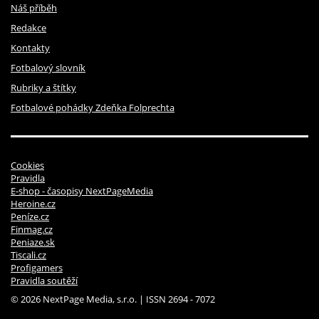
Náš příběh
Redakce
Kontakty
Fotbalový slovník
Rubriky a štítky
Fotbalové pohádky Zdeňka Folprechta
Cookies
Pravidla
E-shop - časopisy NextPageMedia
Heroine.cz
Peníze.cz
Finmag.cz
Peniaze.sk
Tiscali.cz
Profigamers
Pravidla soutěží
© 2026 NextPage Media, s.r.o. | ISSN 2694 - 7072