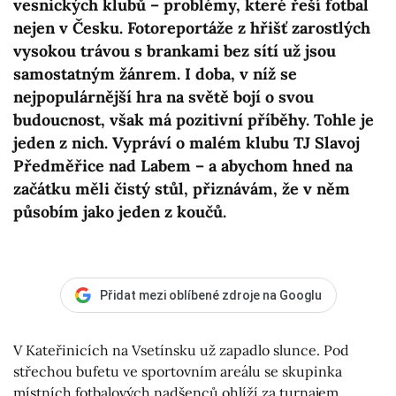
vesnických klubů – problémy, které řeší fotbal
nejen v Česku. Fotoreportáže z hřišť zarostlých
vysokou trávou s brankami bez sítí už jsou
samostatným žánrem. I doba, v níž se
nejpopulárnější hra na světě bojí o svou
budoucnost, však má pozitivní příběhy. Tohle je
jeden z nich. Vypráví o malém klubu TJ Slavoj
Předměřice nad Labem – a abychom hned na
začátku měli čistý stůl, přiznávám, že v něm
působím jako jeden z koučů.
Přidat mezi oblíbené zdroje na Googlu
V Kateřinicích na Vsetínsku už zapadlo slunce. Pod
střechou bufetu ve sportovním areálu se skupinka
místních fotbalových nadšenců ohlíží za turnajem