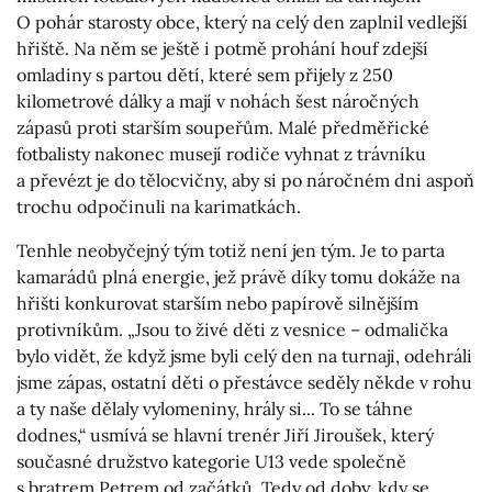
O pohár starosty obce, který na celý den zaplnil vedlejší
hřiště. Na něm se ještě i potmě prohání houf zdejší
omladiny s partou dětí, které sem přijely z 250
kilometrové dálky a mají v nohách šest náročných
zápasů proti starším soupeřům. Malé předměřické
fotbalisty nakonec musejí rodiče vyhnat z trávníku
a převézt je do tělocvičny, aby si po náročném dni aspoň
trochu odpočinuli na karimatkách.
Tenhle neobyčejný tým totiž není jen tým. Je to parta
kamarádů plná energie, jež právě díky tomu dokáže na
hřišti konkurovat starším nebo papírově silnějším
protivníkům. „Jsou to živé děti z vesnice – odmalička
bylo vidět, že když jsme byli celý den na turnaji, odehráli
jsme zápas, ostatní děti o přestávce seděly někde v rohu
a ty naše dělaly vylomeniny, hrály si... To se táhne
dodnes,“ usmívá se hlavní trenér Jiří Jiroušek, který
současné družstvo kategorie U13 vede společně
s bratrem Petrem od začátků. Tedy od doby, kdy se