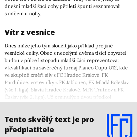
dnešní mladší žáci coby pětiletí špunti seznamovali
s míčem u nohy.
Vítr z vesnice
Dnes může jeho tým sloužit jako příklad pro jiné
vesnické celky. Obec s necelými dvěma tisíci obyvatel
budou v půlce listopadu mladší žáci reprezentovat
v kvalifikaci na závěrečný turnaj Planeo Cupu U12, kde
ve skupině změří síly s FC Hradec Králové, FK
Pardubice, vrstevníky z FK Jablonec, FK Mladá Boleslav
(vše 1. liga), Slavia Hradec Králové, MFK Trutnov a FK
Čáslav (vše 2. liga). Už z minulých dvou předkol
Předměřičtí postoupili, ačkoli mezi jejich soupeři byly
vždy oddíly z vyšších soutěží.
Tento skvělý text je pro
předplatitele