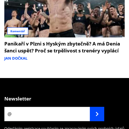
Komentář
Panikaří v Plzni s Hyským zbytečně? A má Denia
šanci uspět? Proč se trpělivost s trenéry vyplácí
JAN DOČKAL
Newsletter
Odesláním registrace souhlasím se zpracováním svých osobních údajů