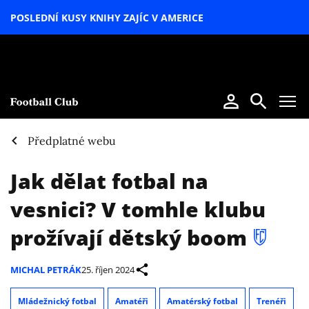
POSLEDNÍ KUSY KNIHY ZAJÍC V AMERICE
LETNÍ
SPECIÁL
Předplatné webu
Jak dělat fotbal na
vesnici? V tomhle klubu
prožívají dětský boom
MICHAL PETRÁK
25. říjen 2024
Mládežnický fotbal
Amatéři
Amatérský fotbal
Trenéři