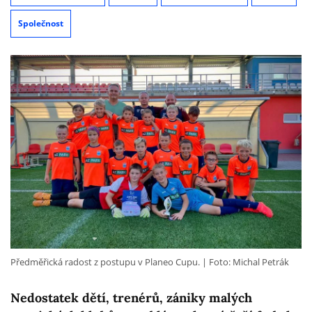
Společnost
Předměřická radost z postupu v Planeo Cupu.
Foto: Michal Petrák
Nedostatek dětí, trenérů, zániky malých