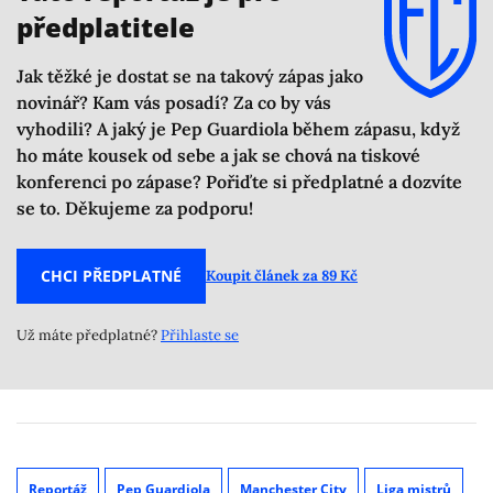
předplatitele
Jak těžké je dostat se na takový zápas jako
novinář? Kam vás posadí? Za co by vás
vyhodili? A jaký je Pep Guardiola během zápasu, když
ho máte kousek od sebe a jak se chová na tiskové
konferenci po zápase? Pořiďte si předplatné a dozvíte
se to. Děkujeme za podporu!
CHCI PŘEDPLATNÉ
Koupit článek za 89 Kč
Už máte předplatné?
Přihlaste se
Reportáž
Pep Guardiola
Manchester City
Liga mistrů