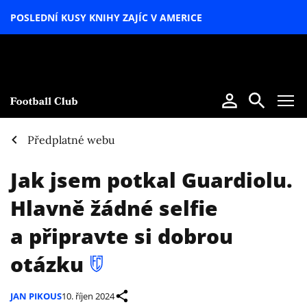
POSLEDNÍ KUSY KNIHY ZAJÍC V AMERICE
LETNÍ
SPECIÁL
Předplatné webu
Jak jsem potkal Guardiolu.
Hlavně žádné selfie
a připravte si dobrou
otázku
JAN PIKOUS
10. říjen 2024