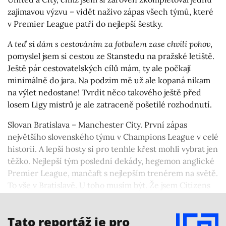
zajímavou výzvu – vidět naživo zápas všech týmů, které
v Premier League patří do nejlepší šestky.
A teď si dám s cestováním za fotbalem zase chvíli pohov
,
pomyslel jsem si cestou ze Stanstedu na pražské letiště.
Ještě pár cestovatelských cílů mám, ty ale počkají
minimálně do jara. Na podzim mě už ale kopaná nikam
na výlet nedostane! Tvrdit něco takového ještě před
losem Ligy mistrů je ale zatraceně pošetilé rozhodnutí.
Slovan Bratislava – Manchester City. První zápas
největšího slovenského týmu v Champions League v celé
historii. A lepší hosty si pro tenhle křest mohli vybrat jen
těžko. Nejlepší tým poslední dekády, hegemon anglické
Premier League, mančaft s nejlepším trenérem na světě.
To vše v Bratislavě. U toho musím být. Že jsem Citizens
viděl sotva před měsícem? Jak by řekli Angličané:
I couldnt care less.
Tato reportáž je pro