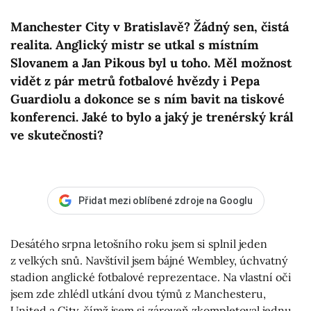
Manchester City v Bratislavě? Žádný sen, čistá
realita. Anglický mistr se utkal s místním
Slovanem a Jan Pikous byl u toho. Měl možnost
vidět z pár metrů fotbalové hvězdy i Pepa
Guardiolu a dokonce se s ním bavit na tiskové
konferenci. Jaké to bylo a jaký je trenérský král
ve skutečnosti?
Přidat mezi oblíbené zdroje na Googlu
Desátého srpna letošního roku jsem si splnil jeden
z velkých snů. Navštívil jsem bájné Wembley, úchvatný
stadion anglické fotbalové reprezentace. Na vlastní oči
jsem zde zhlédl utkání dvou týmů z Manchesteru,
United a City, čímž jsem si zároveň zkompletoval jednu