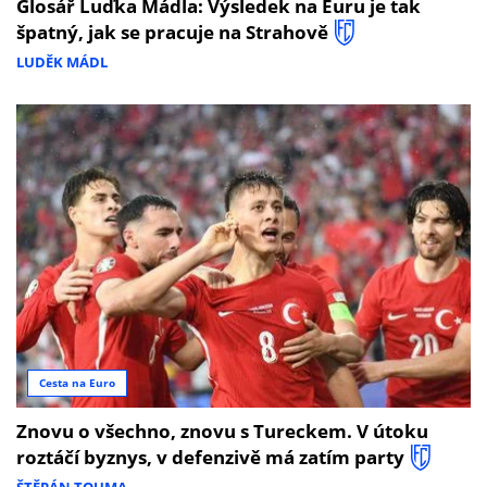
Glosář Luďka Mádla: Výsledek na Euru je tak
špatný, jak se pracuje na Strahově
LUDĚK MÁDL
Cesta na Euro
Znovu o všechno, znovu s Tureckem. V útoku
roztáčí byznys, v defenzivě má zatím party