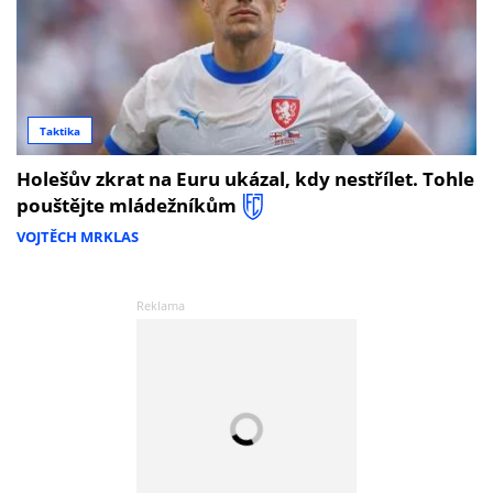
Taktika
Holešův zkrat na Euru ukázal, kdy nestřílet. Tohle
pouštějte mládežníkům
VOJTĚCH MRKLAS