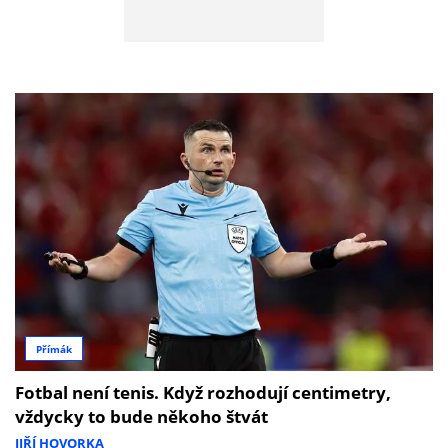
Přímák
Fotbal není tenis. Když rozhodují centimetry,
vždycky to bude někoho štvát
JIŘÍ HOVORKA