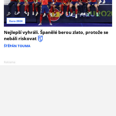
Euro 2024
Nejlepší vyhráli. Španělé berou zlato, protože se
nebáli riskovat
ŠTĚPÁN TOUMA