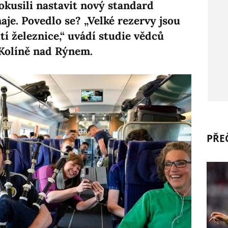
okusili nastavit nový standard
aje. Povedlo se? „Velké rezervy jsou
ití železnice,“ uvádí studie vědců
a Kolíně nad Rýnem.
PŘEČ