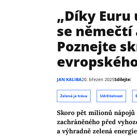
„Díky Euru 
se němečtí 
Poznejte sk
evropského
JAN KALIBA
20. březen 2025
Sdílejte:
Zelená je tráva
Udržitelnost
Skoro pět milionů nápojů 
zachráněného před vyho
a výhradně zelená energie