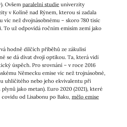
y). Ovšem
paralelní studie
univerzity
zity v Kolíně nad Rýnem, kterou si zadala
u víc než dvojnásobnému – skoro 780 tisíc
4. To už odpovídá ročním emisím zemí jako
vá hodně dílčích příběhů ze zákulisí
é se dá dívat dvojí optikou. Ta, která vidí
stický úspěch. Pro srovnání – v roce 2016
oňskému Německu emise víc než trojnásobné,
u uhličitého nebo jeho ekvivalentu při
 plynů jako metan). Euro 2020 (2021), které
e covidu od Lisabonu po Baku,
mělo emise