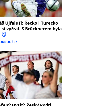
š Ujfaluši: Řecko i Turecko
 si vyžral. S Brücknerem byla
l
PODROUŽEK
žený Hyský, český Rodri,