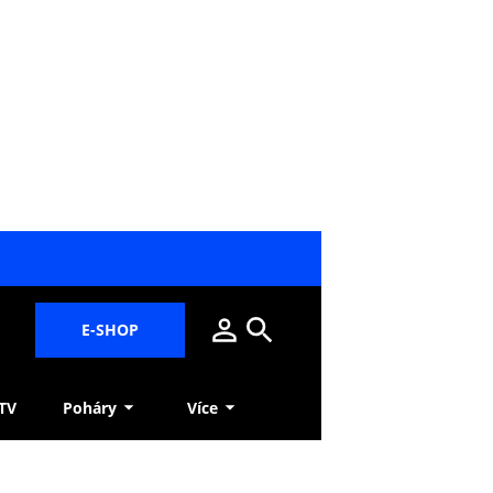
E-SHOP
 TV
Poháry
Více