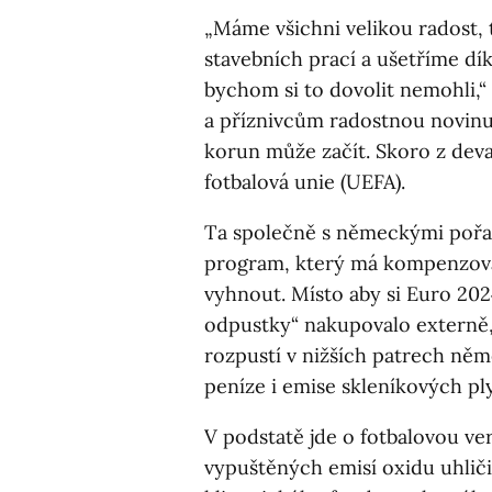
„Máme všichni velikou radost, 
stavebních prací a ušetříme dí
bychom si to dovolit nemohli,
a příznivcům radostnou novinu,
korun může začít. Skoro z dev
fotbalová unie (UEFA).
Ta společně s německými pořa
program, který má kompenzovat
vyhnout. Místo aby si Euro 202
odpustky“ nakupovalo externě,
rozpustí v nižších patrech ně
peníze i emise skleníkových pl
V podstatě jde o fotbalovou ve
vypuštěných emisí oxidu uhlič