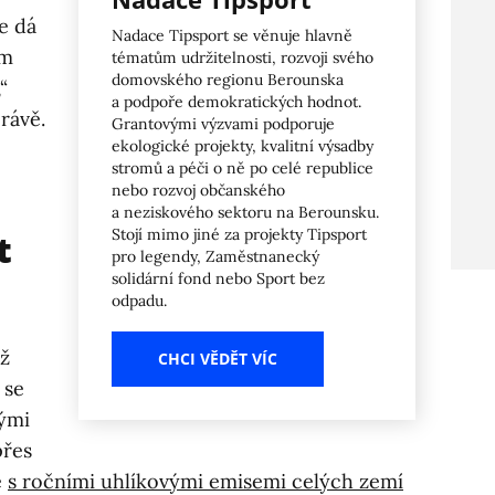
se dá
Nadace Tipsport se věnuje hlavně
ím
tématům udržitelnosti, rozvoji svého
domovského regionu Berounska
“
a podpoře demokratických hodnot.
rávě.
Grantovými výzvami podporuje
ekologické projekty, kvalitní výsadby
stromů a péči o ně po celé republice
nebo rozvoj občanského
a neziskového sektoru na Berounsku.
Stojí mimo jiné za projekty Tipsport
t
pro legendy, Zaměstnanecký
solidární fond nebo Sport bez
odpadu.
iž
CHCI VĚDĚT VÍC
 se
ými
přes
é
s ročními uhlíkovými emisemi celých zemí