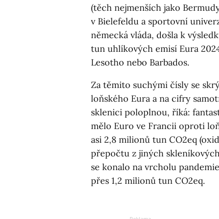
(těch nejmenších jako Bermud
v Bielefeldu a sportovní univer
německá vláda, došla k výsledk
tun uhlíkových emisí Eura 202
Lesotho nebo Barbados.
Za těmito suchými čísly se skrý
loňského Eura a na cifry samotn
sklenici poloplnou, říká: fanta
mělo Euro ve Francii oproti l
asi 2,8 milionů tun CO2eq (oxid
přepočtu z jiných skleníkových
se konalo na vrcholu pandemi
přes 1,2 milionů tun CO2eq.