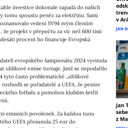
odsk
tahle investice dokonale zapadá do našich
tren
ky tomu spoustu peněz za elektřinu. Sami
v Ar
“ oznamovalo vedení SV94 svým členům
JAN 
 že projekt v přepočtu za víc než 600 tisíc
adesáti procent ho financuje Evropská
dateli evropského šampionátu 2024 vyvinula
 uhlíkové emise turnaje, jimž se nepodařilo
4 tyto často problematické „uhlíkové
 rozhodli se pořadatelé a UEFA, že peníze
meckého fotbalu a pomohou klubům šetřit
ynů.
Jan T
sebe
rzi emisních povolenek. Za každou tunu
z Ma
itého UEFA přesunula 25 eur do