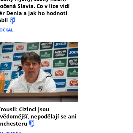
očená Slavia. Co v lize vidí
ér Denia a jak ho hodnotí
ábii
DOČKAL
8
rousil: Cizinci jsou
vědomější, nepodělají se ani
nchesteru