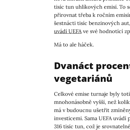
tisíc tun uhlíkových emisí. To 
přirovnat třeba k ročním emis
šestnácti tisíc benzinových aut,
uvádí UEFA
ve své hodnotící zp
Má to ale háček.
Dvanáct procen
vegetariánů
Celkové emise turnaje byly tot
mnohonásobně vyšší, než kolik
má v budoucnu ušetřit zmíněn
investicemi. Sama UEFA uvádí 
316 tisíc tun, což je srovnateln