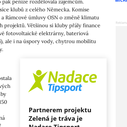
MICH
o pak peníze rozdělovala zájemcům.
 tisíce klubů z celého Německa. Komise
y a Rámcové úmluvy OSN o změně klimatu
 projektů. Většinou si kluby přály finance
é fotovoltaické elektrárny, bateriová
), ale i na úspory vody, chytrou mobilitu
y.
ostala
ových
uby
150
Partnerem projektu
Zelená je tráva je
ná
7
Nadace Tipsport