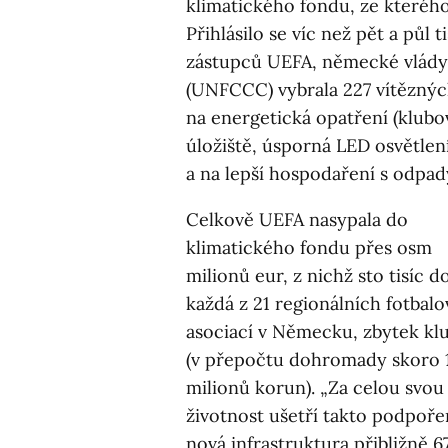
klimatického fondu, ze kteréh
Přihlásilo se víc než pět a půl
zástupců UEFA, německé vlád
(UNFCCC) vybrala 227 vítězných
na energetická opatření (klubov
úložiště, úsporná LED osvětlení
a na lepší hospodaření s odpad
Celkově UEFA nasypala do
klimatického fondu přes osm
milionů eur, z nichž sto tisíc d
každá z 21 regionálních fotbal
asociací v Německu, zbytek kl
(v přepočtu dohromady skoro 
milionů korun). „Za celou svou
životnost ušetří takto podpoře
nová infrastruktura přibližně 6