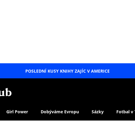
POSLEDNÍ KUSY KNIHY ZAJÍC V AMERICE
LETNÍ
SPECIÁL
Girl Power
Dobýváme Evropu
Sázky
Fotbal v