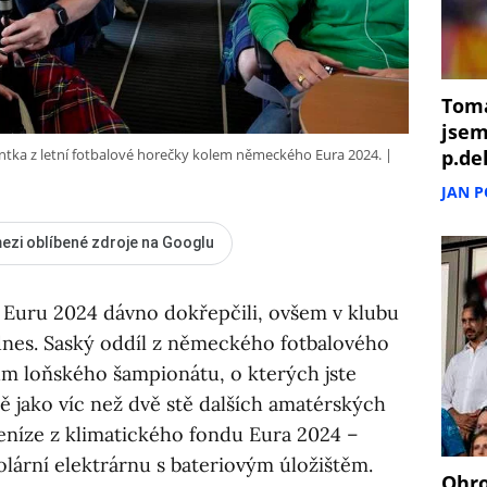
Tomá
jsem
p.de
entka z letní fotbalové horečky kolem německého Eura 2024.
JAN 
ezi oblíbené zdroje na Googlu
 Euru 2024 dávno dokřepčili, ovšem v klubu
dnes. Saský oddíl z německého fotbalového
ězům loňského šampionátu, o kterých jste
jně jako víc než dvě stě dalších amatérských
eníze z klimatického fondu Eura 2024 –
solární elektrárnu s bateriovým úložištěm.
Ohro