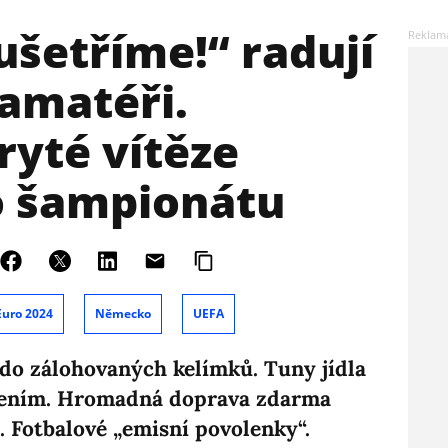
ušetříme!“ radují
amatéři.
ryté vítěze
 šampionátu
Euro 2024
Německo
UEFA
do zálohovaných kelímků. Tuny jídla
zením. Hromadná doprava zdarma
. Fotbalové „emisní povolenky“.