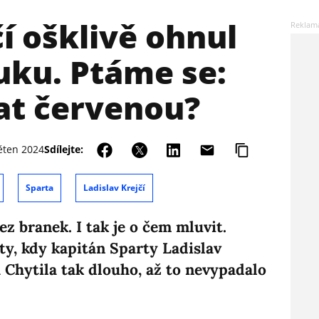
čí ošklivě ohnul
uku. Ptáme se:
at červenou?
ěten 2024
Sdílejte:
Sparta
Ladislav Krejčí
z branek. I tak je o čem mluvit.
ty, kdy kapitán Sparty Ladislav
 Chytila tak dlouho, až to nevypadalo