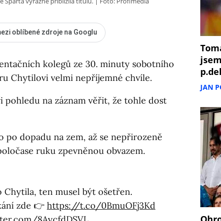
 Sparta výrazně přiblížila titulu.
Foto: Profimedia
ezi oblíbené zdroje na Googlu
Tomá
jsem
ezentačních kolegů ze 30. minuty sobotního
p.de
u Chytilovi velmi nepříjemné chvíle.
JAN 
i pohledu na záznam věřit, že tohle dost
ho po dopadu na zem, až se nepřirozeně
 poločase ruku zpevněnou obvazem.
o Chytila, ten musel být ošetřen.
ání zde 👉
https://t.co/0BmuOFj3Kd
Ohro
itter.com/8AycfdDSVL