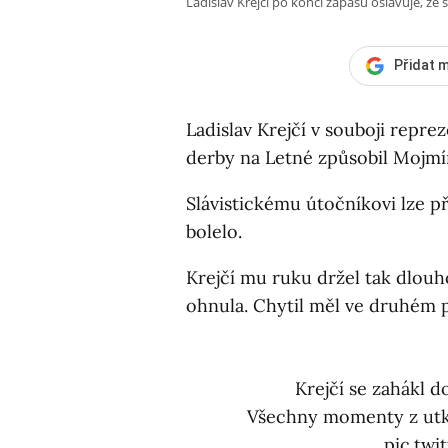
Ladislav Krejčí po konci zápasu oslavuje, že se
Přidat m
Ladislav Krejčí v souboji repr
derby na Letné způsobil Mojmír
Slávistickému útočníkovi lze př
bolelo.
Krejčí mu ruku držel tak dlou
ohnula. Chytil měl ve druhém
Krejčí se zahákl d
Všechny momenty z utk
pic.tw