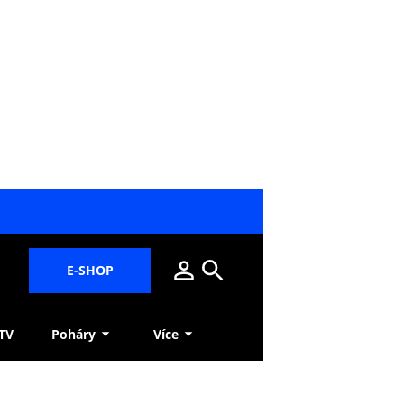
E-SHOP
 TV
Poháry
Více