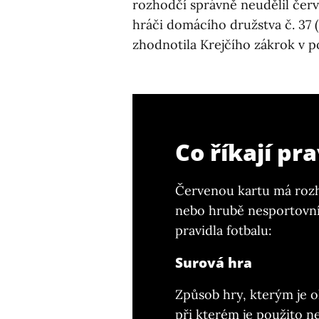
rozhodčí správně neudělil čer
hráči domácího družstva č. 37 (
zhodnotila Krejčího zákrok v 
Co říkají pr
Červenou kartu má rozh
nebo hrubě nesportovní 
pravidla fotbalu:
Surová hra
Způsob hry, kterým je 
při kterém je použito n