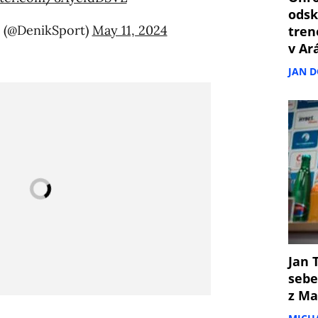
odsk
 (@DenikSport)
May 11, 2024
tren
v Ar
JAN 
Jan T
sebe
z Ma