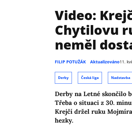
Video: Krej
Chytilovu r
neměl dost
FILIP POTUŽÁK
Aktualizováno
11. kv
Derby
Česká liga
Nadstavba
Derby na Letné skončilo be
Třeba o situaci z 30. minu
Krejčí držel ruku Mojmíra
hezky.