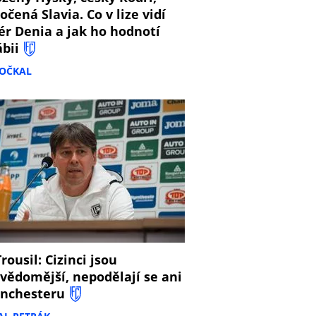
očená Slavia. Co v lize vidí
ér Denia a jak ho hodnotí
ábii
DOČKAL
8
rousil: Cizinci jsou
vědomější, nepodělají se ani
nchesteru