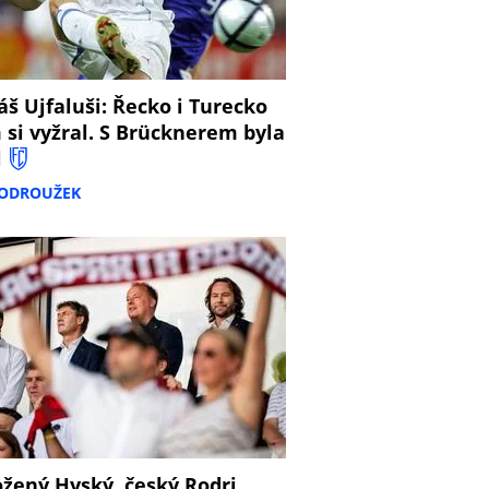
š Ujfaluši: Řecko i Turecko
 si vyžral. S Brücknerem byla
l
PODROUŽEK
žený Hyský, český Rodri,