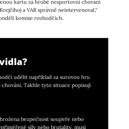
venou kartu za hrubé nesportovní chování
Krejčího) a VAR správně neintervenoval,“
pondělí komise rozhodčích.
avidla?
odčí udělit například za surovou hru
chování. Takhle tyto situace popisují
ohrožena bezpečnost soupeře nebo
epřiměřené síly nebo brutality, musí