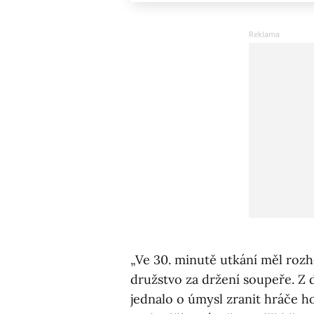
„Ve 30. minutě utkání měl rozh
družstvo za držení soupeře. Z 
jednalo o úmysl zranit hráče hos