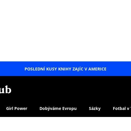
POSLEDNÍ KUSY KNIHY ZAJÍC V AMERICE
LETNÍ
SPECIÁL
Girl Power
Dobýváme Evropu
Sázky
Fotbal v