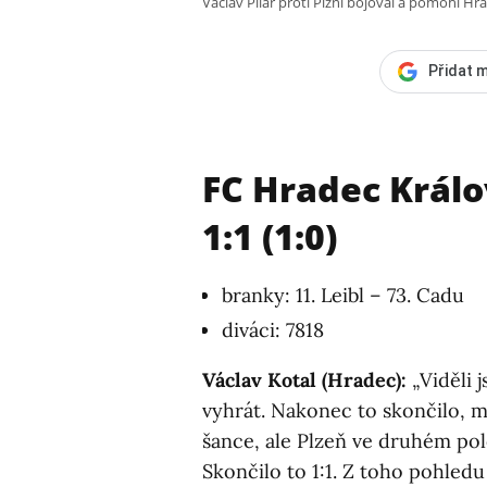
Václav Pilař proti Plzni bojoval a pomohl Hr
Přidat m
FC Hradec Králov
1:1 (1:0)
branky: 11. Leibl – 73. Cadu
diváci: 7818
Václav Kotal (Hradec):
„Viděli 
vyhrát. Nakonec to skončilo, m
šance, ale Plzeň ve druhém polo
Skončilo to 1:1. Z toho pohledu