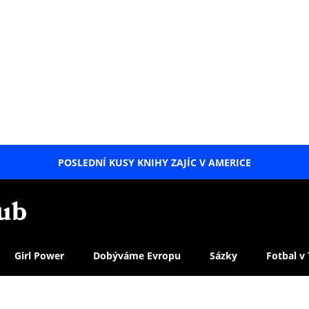
POSLEDNÍ KUSY KNIHY ZAJÍC V AMERICE
LETNÍ
SPECIÁL
Girl Power
Dobýváme Evropu
Sázky
Fotbal v