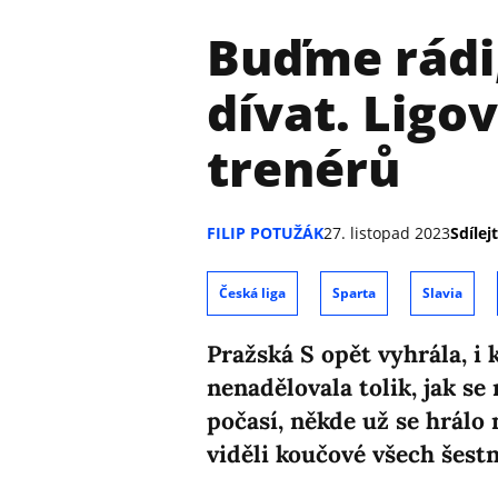
Buďme rádi,
dívat. Ligo
trenérů
FILIP POTUŽÁK
27. listopad 2023
Sdílejt
Česká liga
Sparta
Slavia
Pražská S opět vyhrála, i
nenadělovala tolik, jak s
počasí, někde už se hrálo 
viděli koučové všech šest