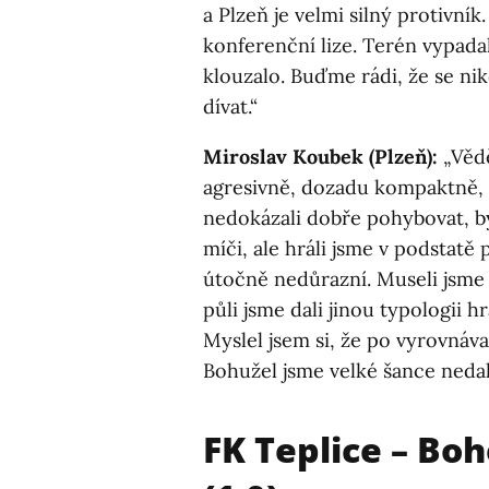
a Plzeň je velmi silný protivník
konferenční lize. Terén vypadal
klouzalo. Buďme rádi, že se nik
dívat.“
Miroslav Koubek (Plzeň):
„Vědě
agresivně, dozadu kompaktně, s
nedokázali dobře pohybovat, byl
míči, ale hráli jsme v podstatě 
útočně nedůrazní. Museli jsme
půli jsme dali jinou typologii h
Myslel jsem si, že po vyrovnáva
Bohužel jsme velké šance nedali
FK Teplice – Bo