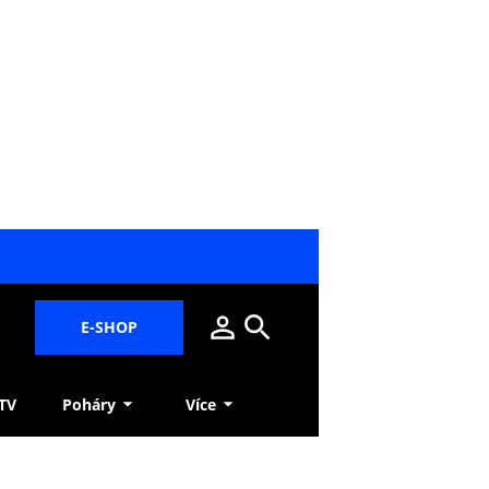
E-SHOP
 TV
Poháry
Více