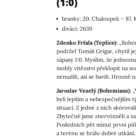
(1:0)
branky: 20. Chaloupek – 87. 
diváci: 2639
Zdenko Frťala (Teplice):
„Bohem
podržel Tomáš Grigar, chytil j
zápasy 1:0. Myslím, že jednozn
mohly vítězství překlopit na sv
nenudili, asi se bavili. Hrozně n
Jaroslav Veselý (Bohemians):
„
byli lepším a nebezpečnějším t
situací. Z jedné z nich skóroval
Zbytečně jsme znervózněli a na
Posledních pět minut první půl
a terénu se hrálo dobré utkání