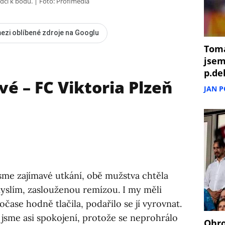
adci k bodu.
Foto: Profimedia
ezi oblíbené zdroje na Googlu
Tomá
jsem
p.de
é – FC Viktoria Plzeň
JAN 
jsme zajímavé utkání, obě mužstva chtěla
yslím, zaslouženou remízou. I my měli
čase hodně tlačila, podařilo se jí vyrovnat.
 jsme asi spokojení, protože se neprohrálo
Ohro