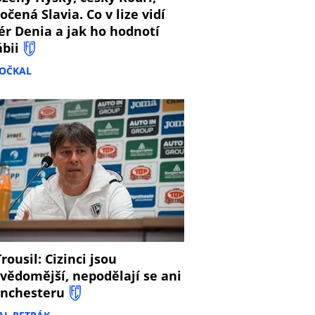
očená Slavia. Co v lize vidí
ér Denia a jak ho hodnotí
ábii
DOČKAL
8
rousil: Cizinci jsou
vědomější, nepodělají se ani
nchesteru