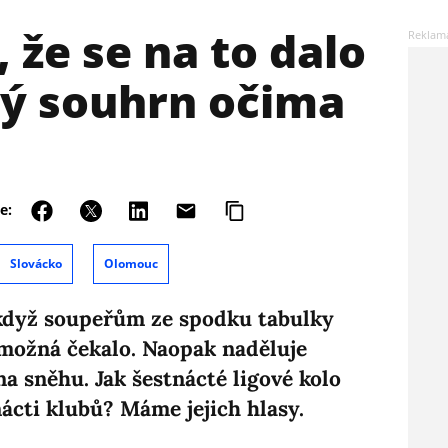
 že se na to dalo
vý souhrn očima
e:
Slovácko
Olomouc
 když soupeřům ze spodku tabulky
e možná čekalo. Naopak naděluje
na sněhu. Jak šestnácté ligové kolo
nácti klubů? Máme jejich hlasy.