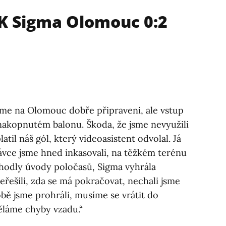
SK Sigma Olomouc 0:2
sme na Olomouc dobře připraveni, ale vstup
nakopnutém balonu. Škoda, že jsme nevyužili
til náš gól, který videoasistent odvolal. Já
távce jsme hned inkasovali, na těžkém terénu
zhodly úvody poločasů, Sigma vyhrála
eřešili, zda se má pokračovat, nechali jsme
obě jsme prohráli, musíme se vrátit do
ěláme chyby vzadu.“