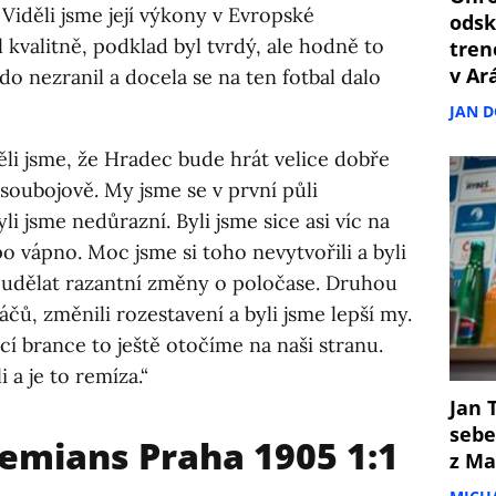
. Viděli jsme její výkony v Evropské
odsk
 kvalitně, podklad byl tvrdý, ale hodně to
tren
v Ar
do nezranil a docela se na ten fotbal dalo
JAN 
li jsme, že Hradec bude hrát velice dobře
oubojově. My jsme se v první půli
i jsme nedůrazní. Byli jsme sice asi víc na
po vápno. Moc jsme si toho nevytvořili a byli
 udělat razantní změny o poločase. Druhou
ráčů, změnili rozestavení a byli jsme lepší my.
cí brance to ještě otočíme na naši stranu.
 a je to remíza.“
Jan T
sebe
hemians Praha 1905 1:1
z Ma