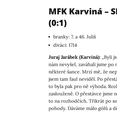
MFK Karviná – 
(0:1)
branky: 7. a 46. Juliš
diváci: 1714
Juraj Jarábek (Karviná):
„Byli j
nám nevyšel, zaváhali jsme po 
některé šance. Mrzí mě, že nepla
jsem tam faul neviděl. Po přes
to byla pak pro ně výhoda. Ro
zaslouženě. O přestávce jsme n
to na rozhodčích. Třikrát po s
pohody. Dáváme málo gólů a d