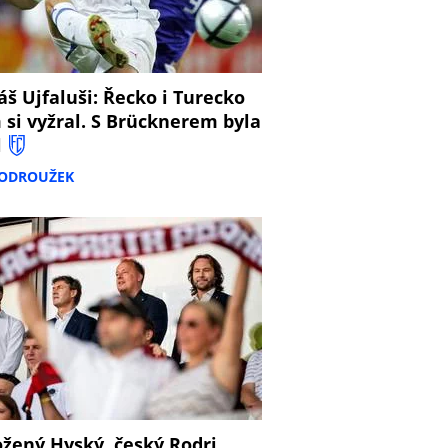
š Ujfaluši: Řecko i Turecko
 si vyžral. S Brücknerem byla
l
PODROUŽEK
žený Hyský, český Rodri,