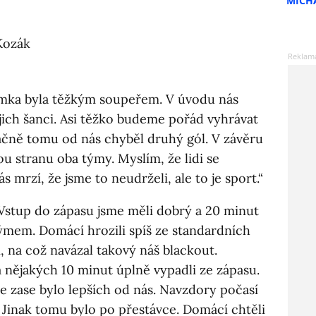
MICH
Kozák
ka byla těžkým soupeřem. V úvodu nás
ejich šanci. Asi těžko budeme pořád vyhrávat
ačně tomu od nás chyběl druhý gól. V závěru
ou stranu oba týmy. Myslím, že lidi se
ás mrzí, že jsme to neudrželi, ale to je sport.“
Vstup do zápasu jsme měli dobrý a 20 minut
ýmem. Domácí hrozili spíš ze standardních
i, na což navázal takový náš blackout.
 nějakých 10 minut úplně vypadli ze zápasu.
e zase bylo lepších od nás. Navzdory počasí
. Jinak tomu bylo po přestávce. Domácí chtěli