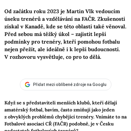
Od začátku roku 2023 je Martin Vlk vedoucím
úseku trenérů a vzdělávání na FAČR. Zkušenosti
získal v Kanadě, kde se této oblasti také věnoval.
Před sebou má těžký úkol – zajistit lepší
podmínky pro trenéry, kteří pomohou fotbalu
nejen přežít, ale ideálně i k lepší budoucnosti.
V rozhovoru vysvětluje, co pro to dělá.
Přidat mezi oblíbené zdroje na Googlu
Když se s představiteli menších klubů, kteří dělají
amatérský fotbal, bavím, často zmiňují jako jeden
z obvyklých problémů chybějící trenéry. Vnímáte to na
Fotbalové asociaci CŘ (FAČR) podobně, je v Česku
nedostatek fotbalových trenérů?