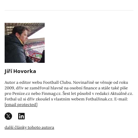
Jiří Hovorka
Autor a editor webu Football Clubu. Novinařině se věnuje od roku
2009, dřív se zaměřoval hlavně na osobní finance a stále také píše
pro Peníze.cz nebo Finmag.cz. Šest let působil v redakci Aktuálně.cz.
Fotbal už si dřív zkoušel s vlastním webem FotbalJinak.cz. E-mail:
[email protected]
další články tohoto autora