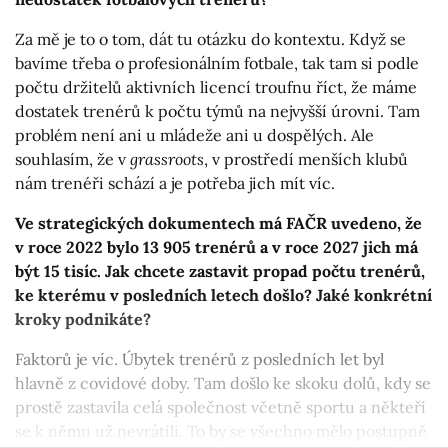
Za mě je to o tom, dát tu otázku do kontextu. Když se
bavíme třeba o profesionálním fotbale, tak tam si podle
počtu držitelů aktivních licencí troufnu říct, že máme
dostatek trenérů k počtu týmů na nejvyšší úrovni. Tam
problém není ani u mládeže ani u dospělých. Ale
souhlasím, že v
grassroots
, v prostředí menších klubů
nám trenéři schází a je potřeba jich mít víc.
Ve strategických dokumentech má FAČR uvedeno, že
v roce 2022 bylo 13 905 trenérů a v roce 2027 jich má
být 15 tisíc. Jak chcete zastavit propad počtu trenérů,
ke kterému v posledních letech došlo? Jaké konkrétní
kroky podnikáte?
Faktorů je víc. Úbytek trenérů z posledních let byl
hlavně z covidové doby. Tam došlo ke skoku dolů, kdy se
prostě zastavila celá společnost včetně sportu a někteří
se k němu už nevrátili. To by se všechno mělo postupně