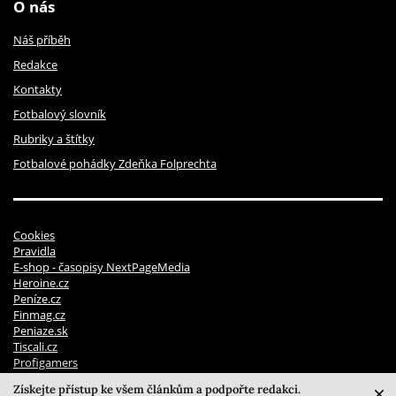
O nás
Náš příběh
Redakce
Kontakty
Fotbalový slovník
Rubriky a štítky
Fotbalové pohádky Zdeňka Folprechta
Cookies
Pravidla
E-shop - časopisy NextPageMedia
Heroine.cz
Peníze.cz
Finmag.cz
Peniaze.sk
Tiscali.cz
Profigamers
Pravidla soutěží
Získejte přístup ke všem článkům a podpořte redakci.