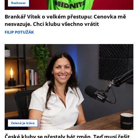
Rozhovor
Brankář Vítek o velkém přestupu: Cenovka mě
nesvazuje. Chci klubu všechno vrátit
FILIP POTUŽÁK
Zelená je tráva
České kluby se přestaly bát změn. Teď musí řešit