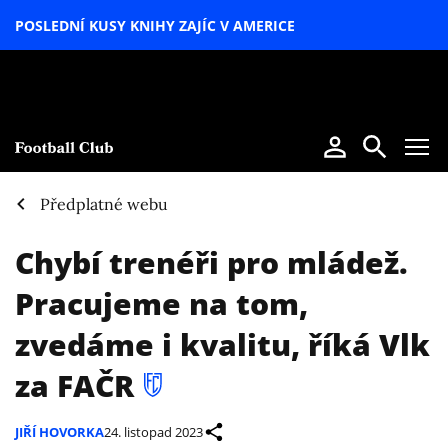
POSLEDNÍ KUSY KNIHY ZAJÍC V AMERICE
LETNÍ
SPECIÁL
Předplatné webu
Chybí trenéři pro mládež.
Pracujeme na tom,
zvedáme i kvalitu, říká Vlk
za FAČR
JIŘÍ HOVORKA
24. listopad 2023