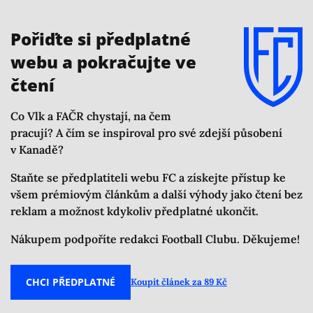
dostat zpět, už se to děje a netýká se to jen trenérů, ale
je to vidět i na počtech hráčů.
Pořiďte si předplatné
webu a pokračujte ve
čtení
Co Vlk a FAČR chystají, na čem
pracují? A čím se inspiroval pro své zdejší působení
v Kanadě?
Staňte se předplatiteli webu FC a získejte přístup ke
všem prémiovým článkům a další výhody jako čtení bez
reklam a možnost kdykoliv předplatné ukončit.
Nákupem podpoříte redakci Football Clubu. Děkujeme!
CHCI PŘEDPLATNÉ
Koupit článek za 89 Kč