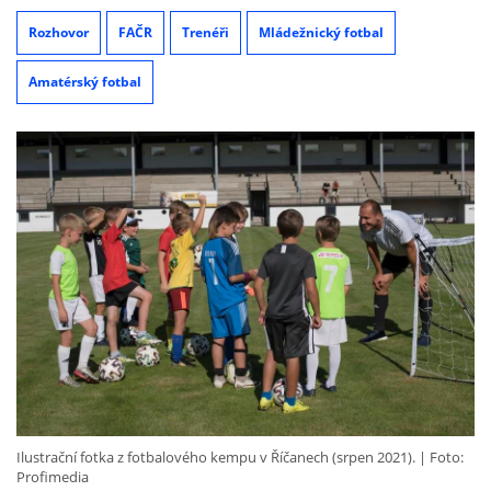
Rozhovor
FAČR
Trenéři
Mládežnický fotbal
Amatérský fotbal
Ilustrační fotka z fotbalového kempu v Říčanech (srpen 2021).
Foto:
Profimedia