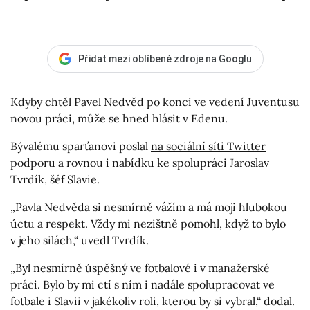
Přidat mezi oblíbené zdroje na Googlu
Kdyby chtěl Pavel Nedvěd po konci ve vedení Juventusu
novou práci, může se hned hlásit v Edenu.
Bývalému sparťanovi poslal
na sociální síti Twitter
podporu a rovnou i nabídku ke spolupráci Jaroslav
Tvrdík, šéf Slavie.
„Pavla Nedvěda si nesmírně vážím a má moji hlubokou
úctu a respekt. Vždy mi nezištně pomohl, když to bylo
v jeho silách,“ uvedl Tvrdík.
„Byl nesmírně úspěšný ve fotbalové i v manažerské
práci. Bylo by mi ctí s ním i nadále spolupracovat ve
fotbale i Slavii v jakékoliv roli, kterou by si vybral,“ dodal.