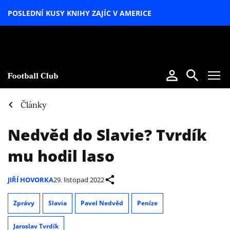
POSLEDNÍ KUSY KNIHY ZAJÍC V AMERICE
LETNÍ
SPECIÁL
Články
Nedvěd do Slavie? Tvrdík
mu hodil laso
JIŘÍ HOVORKA
29. listopad 2022
Zprávy
Slavia
Pavel Nedvěd
Peníze
Jaroslav Tvrdík