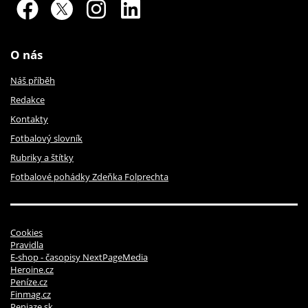
O nás
Náš příběh
Redakce
Kontakty
Fotbalový slovník
Rubriky a štítky
Fotbalové pohádky Zdeňka Folprechta
Cookies
Pravidla
E-shop - časopisy NextPageMedia
Heroine.cz
Peníze.cz
Finmag.cz
Peniaze.sk