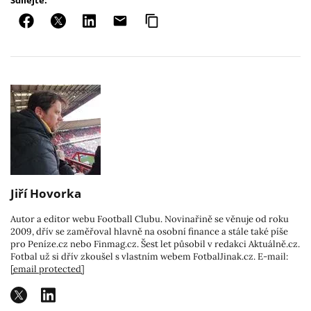
Sdílejte:
Jiří Hovorka
Autor a editor webu Football Clubu. Novinařině se věnuje od roku
2009, dřív se zaměřoval hlavně na osobní finance a stále také píše
pro Peníze.cz nebo Finmag.cz. Šest let působil v redakci Aktuálně.cz.
Fotbal už si dřív zkoušel s vlastním webem FotbalJinak.cz. E-mail:
[email protected]