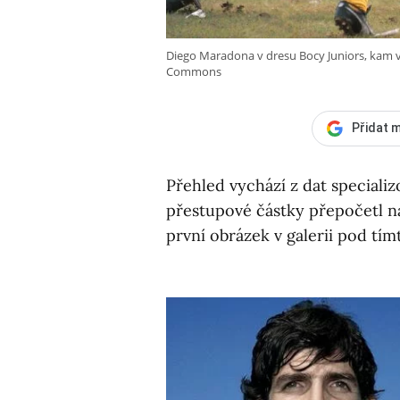
Diego Maradona v dresu Bocy Juniors, kam v 
Commons
Přidat m
Přehled vychází z dat special
přestupové částky přepočetl na
první obrázek v galerii pod tí