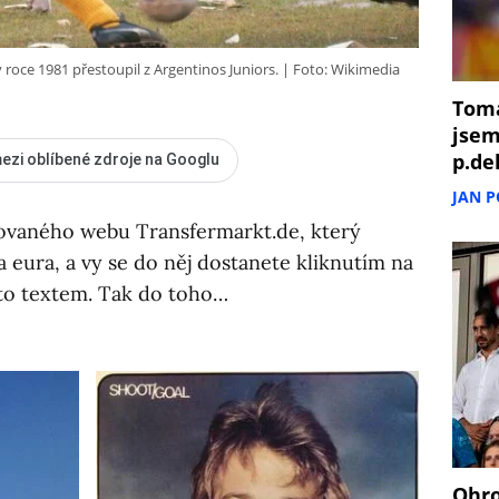
roce 1981 přestoupil z Argentinos Juniors.
Foto: Wikimedia
Tomá
jsem
p.de
ezi oblíbené zdroje na Googlu
JAN 
izovaného webu Transfermarkt.de, který
 eura, a vy se do něj dostanete kliknutím na
mto textem. Tak do toho…
Ohro