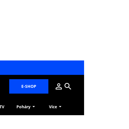
E-SHOP
 TV
Poháry
Více