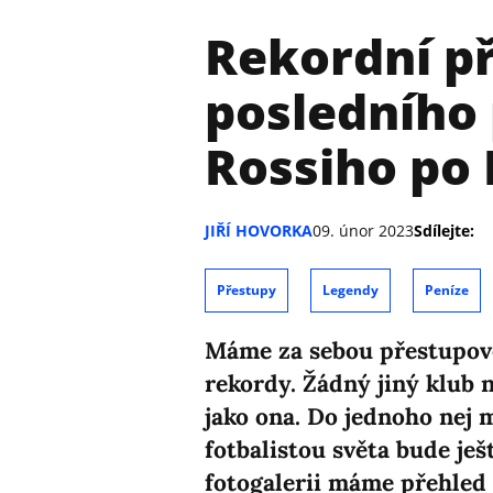
Rekordní p
posledního 
Rossiho po
JIŘÍ HOVORKA
09. únor 2023
Sdílejte:
Přestupy
Legendy
Peníze
Máme za sebou přestupové
rekordy. Žádný jiný klub n
jako ona. Do jednoho nej m
fotbalistou světa bude je
fotogalerii máme přehled 