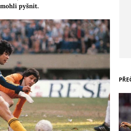
 mohli pyšnit.
PŘEČ