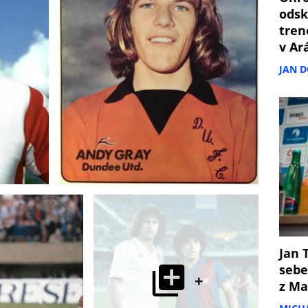
odsk
tren
v Ar
JAN 
Jan T
sebe
+
z Ma