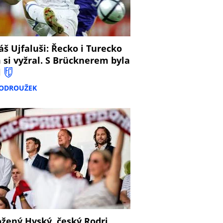
š Ujfaluši: Řecko i Turecko
 si vyžral. S Brücknerem byla
l
PODROUŽEK
žený Hyský, český Rodri,