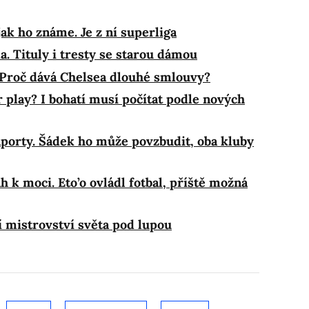
jak ho známe. Je z ní superliga
. Tituly i tresty se starou dámou
 Proč dává Chelsea dlouhé smlouvy?
 play? I bohatí musí počítat podle nových
porty. Šádek ho může povzbudit, oba kluby
h k moci. Eto’o ovládl fotbal, příště možná
í mistrovství světa pod lupou