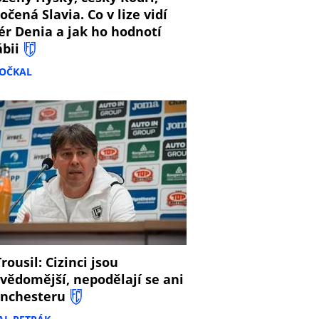
očená Slavia. Co v lize vidí
ér Denia a jak ho hodnotí
ábii
DOČKAL
8
rousil: Cizinci jsou
vědomější, nepodělají se ani
nchesteru