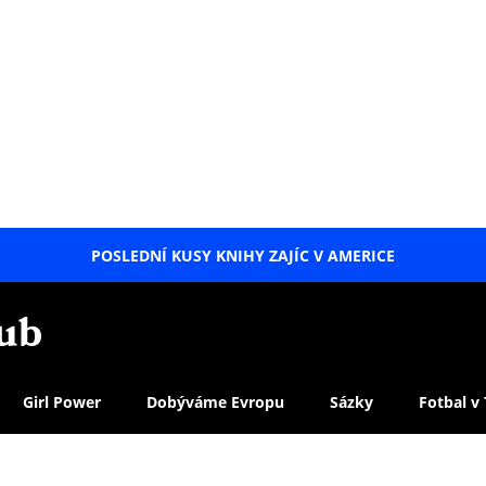
POSLEDNÍ KUSY KNIHY ZAJÍC V AMERICE
LETNÍ
SPECIÁL
Girl Power
Dobýváme Evropu
Sázky
Fotbal v