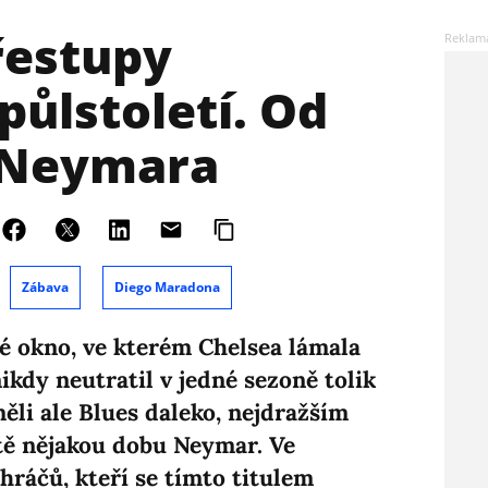
řestupy
půlstoletí. Od
 Neymara
Zábava
Diego Maradona
 okno, ve kterém Chelsea lámala
ikdy neutratil v jedné sezoně tolik
ěli ale Blues daleko, nejdražším
ště nějakou dobu Neymar. Ve
hráčů, kteří se tímto titulem