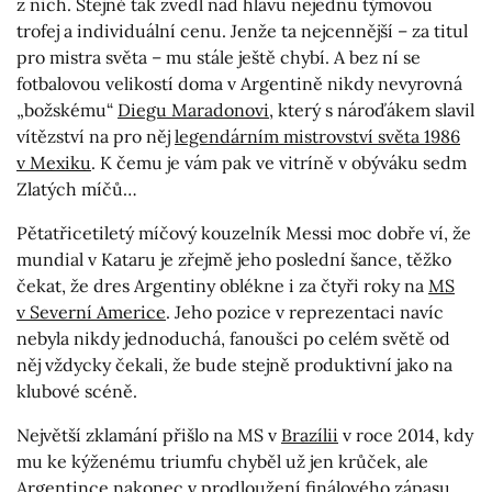
z nich. Stejně tak zvedl nad hlavu nejednu týmovou
trofej a individuální cenu. Jenže ta nejcennější – za titul
pro mistra světa – mu stále ještě chybí. A bez ní se
fotbalovou velikostí doma v Argentině nikdy nevyrovná
„božskému“
Diegu Maradonovi
, který s nároďákem slavil
vítězství na pro něj
legendárním mistrovství světa 1986
v Mexiku
. K čemu je vám pak ve vitríně v obýváku sedm
Zlatých míčů…
Pětatřicetiletý míčový kouzelník Messi moc dobře ví, že
mundial v Kataru je zřejmě jeho poslední šance, těžko
čekat, že dres Argentiny oblékne i za čtyři roky na
MS
v Severní Americe
. Jeho pozice v reprezentaci navíc
nebyla nikdy jednoduchá, fanoušci po celém světě od
něj vždycky čekali, že bude stejně produktivní jako na
klubové scéně.
Největší zklamání přišlo na MS v
Brazílii
v roce 2014, kdy
mu ke kýženému triumfu chyběl už jen krůček, ale
Argentince nakonec v prodloužení finálového zápasu