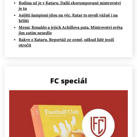
Rodina už je v Kataru. Další zkorumpované mistrovství
je tu
Asijští šampioni jdou na věc. Katar to myslí vážně i na
hřišti
Messi, Ronaldo a jejich Achillova pata. Mistrovství světa
jim zatím nesedlo
Rakve z Kataru. Reportáž ze země, odkud lidé jezdí
otročit
FC speciál