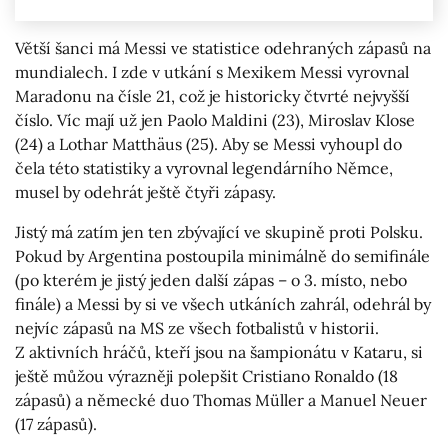
Větší šanci má Messi ve statistice odehraných zápasů na
mundialech. I zde v utkání s Mexikem Messi vyrovnal
Maradonu na čísle 21, což je historicky čtvrté nejvyšší
číslo. Víc mají už jen Paolo Maldini (23), Miroslav Klose
(24) a Lothar Matthäus (25). Aby se Messi vyhoupl do
čela této statistiky a vyrovnal legendárního Němce,
musel by odehrát ještě čtyři zápasy.
Jistý má zatím jen ten zbývající ve skupině proti Polsku.
Pokud by Argentina postoupila minimálně do semifinále
(po kterém je jistý jeden další zápas – o 3. místo, nebo
finále) a Messi by si ve všech utkáních zahrál, odehrál by
nejvíc zápasů na MS ze všech fotbalistů v historii.
Z aktivních hráčů, kteří jsou na šampionátu v Kataru, si
ještě můžou výrazněji polepšit Cristiano Ronaldo (18
zápasů) a německé duo Thomas Müller a Manuel Neuer
(17 zápasů).