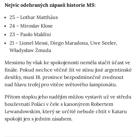
Nejvíc odehraných zápasů historie MS:
25 – Lothar Matthäus
24 – Miroslav Klose
23 – Paolo Maldini
21 – Lionel Messi, Diego Maradona, Uwe Seeler,
Władysław Żmuda
Messimu by však ke spokojenosti neměla stačit účast ve
finále. Pokud nechce věčně žít ve stínu jiné argentinské
desítky, musí 18. prosince bezpodmínečně zvednout
nad hlavu trofej pro vítěze světového šampionátu.
Přitom stopku jeho nadějím můžou vystavit už ve středu
houževnatí Poláci v čele s kanonýrem Robertem
Lewandowskim, který se určitě nebude chtít v Kataru
spokojit jen s jedním zásahem.