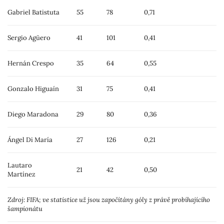
Gabriel Batistuta
55
78
0,71
Sergio Agüero
41
101
0,41
Hernán Crespo
35
64
0,55
Gonzalo Higuaín
31
75
0,41
Diego Maradona
29
80
0,36
Ángel Di María
27
126
0,21
Lautaro
21
42
0,50
Martínez
Zdroj: FIFA; ve statistice už jsou započítány góly z právě probíhajícího
šampionátu