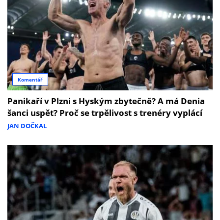
Komentář
Panikaří v Plzni s Hyským zbytečně? A má Denia
šanci uspět? Proč se trpělivost s trenéry vyplácí
JAN DOČKAL