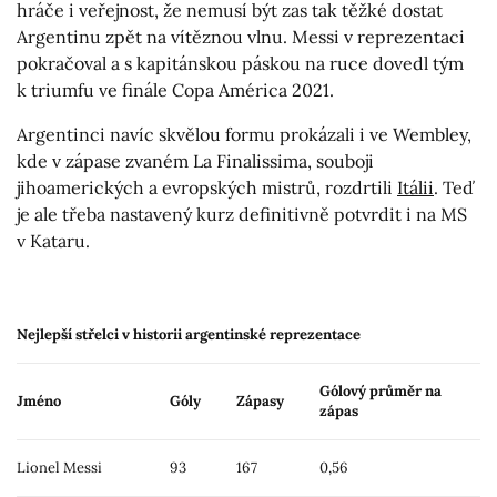
hráče i veřejnost, že nemusí být zas tak těžké dostat
Argentinu zpět na vítěznou vlnu. Messi v reprezentaci
pokračoval a s kapitánskou páskou na ruce dovedl tým
k triumfu ve finále Copa América 2021.
Argentinci navíc skvělou formu prokázali i ve Wembley,
kde v zápase zvaném La Finalissima, souboji
jihoamerických a evropských mistrů, rozdrtili
Itálii
. Teď
je ale třeba nastavený kurz definitivně potvrdit i na MS
v Kataru.
Nejlepší střelci v historii argentinské reprezentace
Gólový průměr na
Jméno
Góly
Zápasy
zápas
Lionel Messi
93
167
0,56