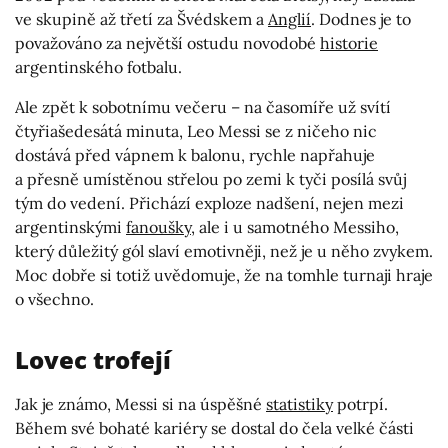
ve skupině až třetí za Švédskem a
Anglií
. Dodnes je to
považováno za největší ostudu novodobé
historie
argentinského fotbalu.
Ale zpět k sobotnímu večeru – na časomíře už svítí
čtyřiašedesátá minuta, Leo Messi se z ničeho nic
dostává před vápnem k balonu, rychle napřahuje
a přesně umístěnou střelou po zemi k tyči posílá svůj
tým do vedení. Přichází exploze nadšení, nejen mezi
argentinskými
fanoušky
, ale i u samotného Messiho,
který důležitý gól slaví emotivněji, než je u něho zvykem.
Moc dobře si totiž uvědomuje, že na tomhle turnaji hraje
o všechno.
Lovec trofejí
Jak je známo, Messi si na úspěšné
statistiky
potrpí.
Během své bohaté kariéry se dostal do čela velké části