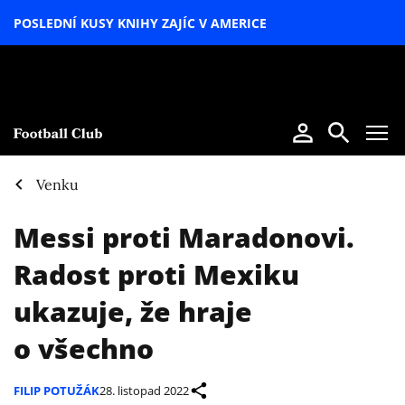
POSLEDNÍ KUSY KNIHY ZAJÍC V AMERICE
LETNÍ
SPECIÁL
Venku
Messi proti Maradonovi.
Radost proti Mexiku
ukazuje, že hraje
o všechno
FILIP POTUŽÁK
28. listopad 2022