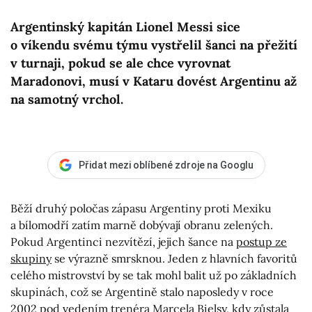
Argentinský kapitán Lionel Messi sice
o víkendu svému týmu vystřelil šanci na přežití
v turnaji, pokud se ale chce vyrovnat
Maradonovi, musí v Kataru dovést Argentinu až
na samotný vrchol.
Přidat mezi oblíbené zdroje na Googlu
Běží druhý poločas zápasu Argentiny proti Mexiku
a bílomodří zatím marně dobývají obranu zelených.
Pokud Argentinci nezvítězí, jejich šance na
postup ze
skupiny
se výrazně smrsknou. Jeden z hlavních favoritů
celého mistrovství by se tak mohl balit už po základních
skupinách, což se Argentině stalo naposledy v roce
2002 pod vedením trenéra Marcela Bielsy, kdy zůstala